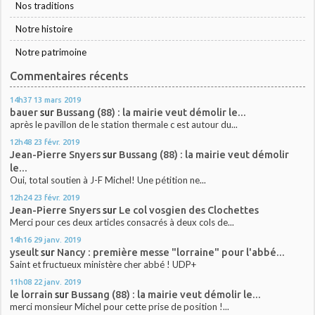
Nos traditions
Notre histoire
Notre patrimoine
Commentaires récents
14h37
13
mars 2019
bauer
sur
Bussang (88) : la mairie veut démolir le...
après le pavillon de le station thermale c est autour du...
12h48
23
févr. 2019
Jean-Pierre Snyers
sur
Bussang (88) : la mairie veut démolir
le...
Oui, total soutien à J-F Michel! Une pétition ne...
12h24
23
févr. 2019
Jean-Pierre Snyers
sur
Le col vosgien des Clochettes
Merci pour ces deux articles consacrés à deux cols de...
14h16
29
janv. 2019
yseult
sur
Nancy : première messe "lorraine" pour l'abbé...
Saint et fructueux ministère cher abbé ! UDP+
11h08
22
janv. 2019
le lorrain
sur
Bussang (88) : la mairie veut démolir le...
merci monsieur Michel pour cette prise de position !...