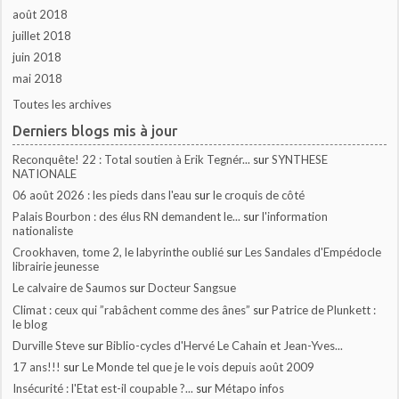
août 2018
juillet 2018
juin 2018
mai 2018
Toutes les archives
Derniers blogs mis à jour
Reconquête! 22 : Total soutien à Erik Tegnér...
sur
SYNTHESE
NATIONALE
06 août 2026 : les pieds dans l'eau
sur
le croquis de côté
Palais Bourbon : des élus RN demandent le...
sur
l'information
nationaliste
Crookhaven, tome 2, le labyrinthe oublié
sur
Les Sandales d'Empédocle
librairie jeunesse
Le calvaire de Saumos
sur
Docteur Sangsue
Climat : ceux qui ”rabâchent comme des ânes”
sur
Patrice de Plunkett :
le blog
Durville Steve
sur
Biblio-cycles d'Hervé Le Cahain et Jean-Yves...
17 ans!!!
sur
Le Monde tel que je le vois depuis août 2009
Insécurité : l'Etat est-il coupable ?...
sur
Métapo infos