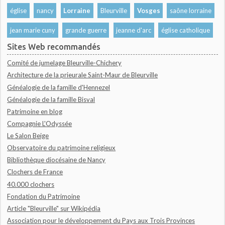
église
nancy
Lorraine
Bleurville
Vosges
saône lorraine
jean marie cuny
grande guerre
jeanne d'arc
église catholique
Sites Web recommandés
Comité de jumelage Bleurville-Chichery
Architecture de la prieurale Saint-Maur de Bleurville
Généalogie de la famille d'Hennezel
Généalogie de la famille Bisval
Patrimoine en blog
Compagnie L'Odyssée
Le Salon Beige
Observatoire du patrimoine religieux
Bibliothèque diocésaine de Nancy
Clochers de France
40.000 clochers
Fondation du Patrimoine
Article "Bleurville" sur Wikipédia
Association pour le développement du Pays aux Trois Provinces