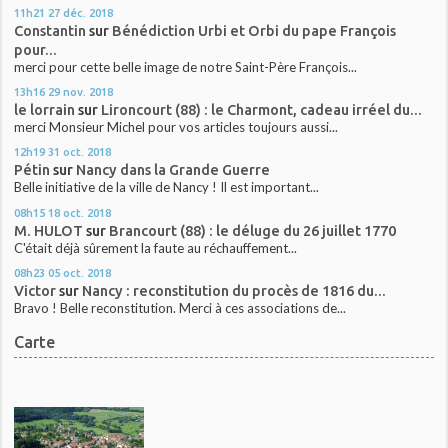
11h21
27
déc. 2018
Constantin
sur
Bénédiction Urbi et Orbi du pape François
pour...
merci pour cette belle image de notre Saint-Père François...
13h16
29
nov. 2018
le lorrain
sur
Lironcourt (88) : le Charmont, cadeau irréel du...
merci Monsieur Michel pour vos articles toujours aussi...
12h19
31
oct. 2018
Pétin
sur
Nancy dans la Grande Guerre
Belle initiative de la ville de Nancy ! Il est important...
08h15
18
oct. 2018
M. HULOT
sur
Brancourt (88) : le déluge du 26 juillet 1770
C'était déjà sûrement la faute au réchauffement...
08h23
05
oct. 2018
Victor
sur
Nancy : reconstitution du procès de 1816 du...
Bravo ! Belle reconstitution. Merci à ces associations de...
Carte