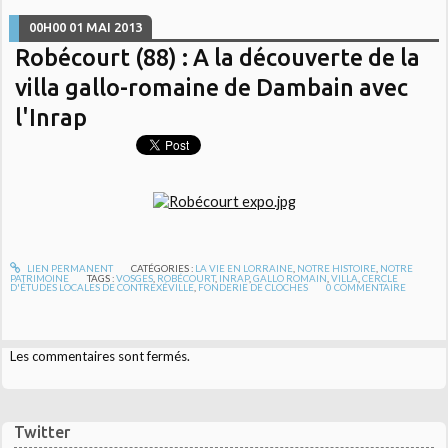
00H00
01
MAI 2013
Robécourt (88) : A la découverte de la
villa gallo-romaine de Dambain avec
l'Inrap
LIEN PERMANENT
CATÉGORIES :
LA VIE EN LORRAINE
,
NOTRE HISTOIRE
,
NOTRE
PATRIMOINE
TAGS :
VOSGES
,
ROBÉCOURT
,
INRAP
,
GALLO ROMAIN
,
VILLA
,
CERCLE
D'ÉTUDES LOCALES DE CONTREXÉVILLE
,
FONDERIE DE CLOCHES
0
COMMENTAIRE
Les commentaires sont fermés.
Twitter