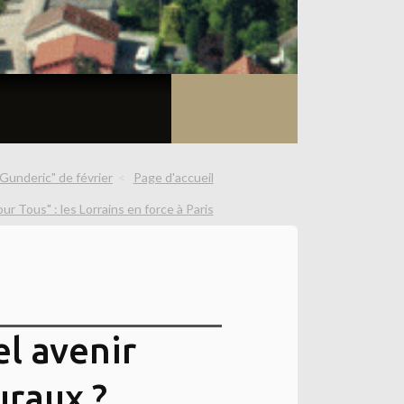
 "Gunderic" de février
Page d'accueil
our Tous" : les Lorrains en force à Paris
l avenir
uraux ?