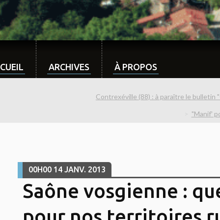
CUEIL
ARCHIVES
À PROPOS
Contrexéville (88) : à paraître le bulletin
"Manif' p
00H00
14
JANV. 2013
Saône vosgienne : que
pour nos territoires r