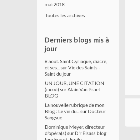
mai 2018
Toutes les archives
Derniers blogs mis à
jour
8 août. Saint Cyriaque, diacre,
et ses...
sur
Vie des Saints -
Saint du jour
UN JOUR, UNE CITATION
(cxxvi)
sur
Alain Van Praet -
BLOG
La nouvelle rubrique de mon
Blog : Le vin du...
sur
Docteur
Sangsue
Dominique Meyer, directeur
d'opéra(s)
sur
D'r Elsass blog
fum Ernest-Emile