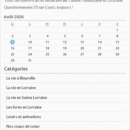
Toast de chèvre frais et betterave
sur
Cuisine Toulousaine et Occitane
Questionnement (7)
sur
Court, toujours !
Août 2026
D
L
M
M
J
V
S
1
2
3
4
5
6
7
8
9
10
11
12
13
14
15
16
17
18
19
20
21
22
23
24
25
26
27
28
29
30
31
Catégories
La vie à Bleurville
La vie en Lorraine
La vie en Saône Lorraine
Les livres en Lorraine
Loisirs et animations
Nos coups de coeur