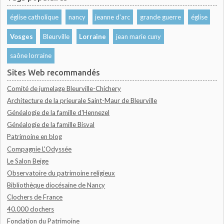
église catholique
nancy
jeanne d'arc
grande guerre
église
Vosges
Bleurville
Lorraine
jean marie cuny
saône lorraine
Sites Web recommandés
Comité de jumelage Bleurville-Chichery
Architecture de la prieurale Saint-Maur de Bleurville
Généalogie de la famille d'Hennezel
Généalogie de la famille Bisval
Patrimoine en blog
Compagnie L'Odyssée
Le Salon Beige
Observatoire du patrimoine religieux
Bibliothèque diocésaine de Nancy
Clochers de France
40.000 clochers
Fondation du Patrimoine