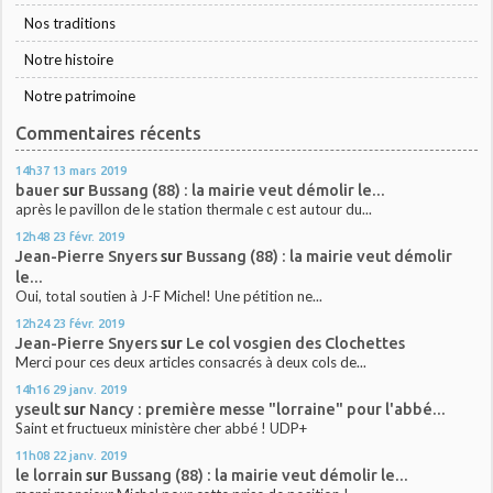
Nos traditions
Notre histoire
Notre patrimoine
Commentaires récents
14h37
13
mars 2019
bauer
sur
Bussang (88) : la mairie veut démolir le...
après le pavillon de le station thermale c est autour du...
12h48
23
févr. 2019
Jean-Pierre Snyers
sur
Bussang (88) : la mairie veut démolir
le...
Oui, total soutien à J-F Michel! Une pétition ne...
12h24
23
févr. 2019
Jean-Pierre Snyers
sur
Le col vosgien des Clochettes
Merci pour ces deux articles consacrés à deux cols de...
14h16
29
janv. 2019
yseult
sur
Nancy : première messe "lorraine" pour l'abbé...
Saint et fructueux ministère cher abbé ! UDP+
11h08
22
janv. 2019
le lorrain
sur
Bussang (88) : la mairie veut démolir le...