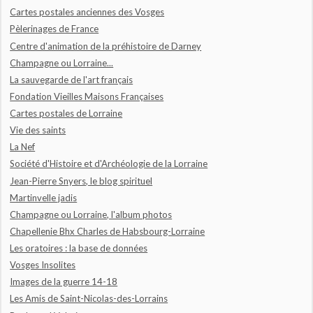
Cartes postales anciennes des Vosges
Pèlerinages de France
Centre d'animation de la préhistoire de Darney
Champagne ou Lorraine...
La sauvegarde de l'art français
Fondation Vieilles Maisons Françaises
Cartes postales de Lorraine
Vie des saints
La Nef
Société d'Histoire et d'Archéologie de la Lorraine
Jean-Pierre Snyers, le blog spirituel
Martinvelle jadis
Champagne ou Lorraine, l'album photos
Chapellenie Bhx Charles de Habsbourg-Lorraine
Les oratoires : la base de données
Vosges Insolites
Images de la guerre 14-18
Les Amis de Saint-Nicolas-des-Lorrains