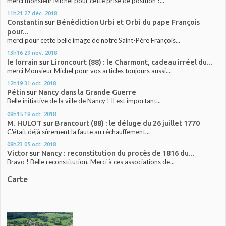
merci monsieur Michel pour cette prise de position !...
11h21
27
déc. 2018
Constantin
sur
Bénédiction Urbi et Orbi du pape François
pour...
merci pour cette belle image de notre Saint-Père François...
13h16
29
nov. 2018
le lorrain
sur
Lironcourt (88) : le Charmont, cadeau irréel du...
merci Monsieur Michel pour vos articles toujours aussi...
12h19
31
oct. 2018
Pétin
sur
Nancy dans la Grande Guerre
Belle initiative de la ville de Nancy ! Il est important...
08h15
18
oct. 2018
M. HULOT
sur
Brancourt (88) : le déluge du 26 juillet 1770
C'était déjà sûrement la faute au réchauffement...
08h23
05
oct. 2018
Victor
sur
Nancy : reconstitution du procès de 1816 du...
Bravo ! Belle reconstitution. Merci à ces associations de...
Carte