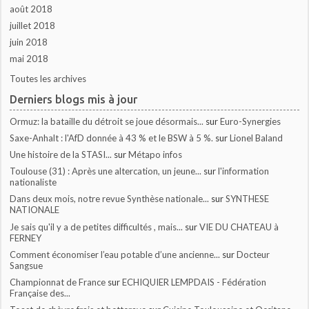
août 2018
juillet 2018
juin 2018
mai 2018
Toutes les archives
Derniers blogs mis à jour
Ormuz: la bataille du détroit se joue désormais...
sur
Euro-Synergies
Saxe-Anhalt : l'AfD donnée à 43 % et le BSW à 5 %.
sur
Lionel Baland
Une histoire de la STASI...
sur
Métapo infos
Toulouse (31) : Après une altercation, un jeune...
sur
l'information
nationaliste
Dans deux mois, notre revue Synthèse nationale...
sur
SYNTHESE
NATIONALE
Je sais qu'il y a de petites difficultés , mais...
sur
VIE DU CHATEAU à
FERNEY
Comment économiser l’eau potable d’une ancienne...
sur
Docteur
Sangsue
Championnat de France
sur
ECHIQUIER LEMPDAIS - Fédération
Française des...