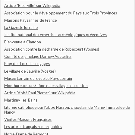
Article "Bleurville" sur Wikipédia
Association pour le développement du Pays aux Trois Provinces
Maisons Paysannes de France
La Gazette lorraine
Institut national de recherches archéologiques préventives
Bienvenue à Claudon
Association contre la décharge de Robécourt (Vosges)
Comité de jumelage Darney-Austerlitz
Blog des Lorrains engagés
Le village de Sauville (Vosges)
Musée Lorrain et revue Le Pays Lorrain
Monthureux-sur-Saône et les villages du canton
Article "Abbé Paul Pierrat" sur Wikipédia
Martigny-les-Bains
Liturgie catholique par l'abbé Husson, chapelain de Marie-Immaculée de
Nancy
Vieilles Maisons Françaises
Les arbres français remarquables
Notre-Dame de Bermont