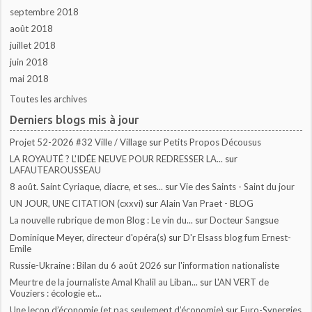
septembre 2018
août 2018
juillet 2018
juin 2018
mai 2018
Toutes les archives
Derniers blogs mis à jour
Projet 52-2026 #32 Ville / Village
sur
Petits Propos Décousus
LA ROYAUTÉ ? L'IDÉE NEUVE POUR REDRESSER LA...
sur
LAFAUTEAROUSSEAU
8 août. Saint Cyriaque, diacre, et ses...
sur
Vie des Saints - Saint du jour
UN JOUR, UNE CITATION (cxxvi)
sur
Alain Van Praet - BLOG
La nouvelle rubrique de mon Blog : Le vin du...
sur
Docteur Sangsue
Dominique Meyer, directeur d'opéra(s)
sur
D'r Elsass blog fum Ernest-
Emile
Russie-Ukraine : Bilan du 6 août 2026
sur
l'information nationaliste
Meurtre de la journaliste Amal Khalil au Liban...
sur
L'AN VERT de
Vouziers : écologie et...
Une leçon d’économie (et pas seulement d’économie)
sur
Euro-Synergies