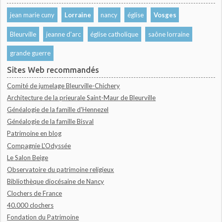
jean marie cuny
Lorraine
nancy
église
Vosges
Bleurville
jeanne d'arc
église catholique
saône lorraine
grande guerre
Sites Web recommandés
Comité de jumelage Bleurville-Chichery
Architecture de la prieurale Saint-Maur de Bleurville
Généalogie de la famille d'Hennezel
Généalogie de la famille Bisval
Patrimoine en blog
Compagnie L'Odyssée
Le Salon Beige
Observatoire du patrimoine religieux
Bibliothèque diocésaine de Nancy
Clochers de France
40.000 clochers
Fondation du Patrimoine