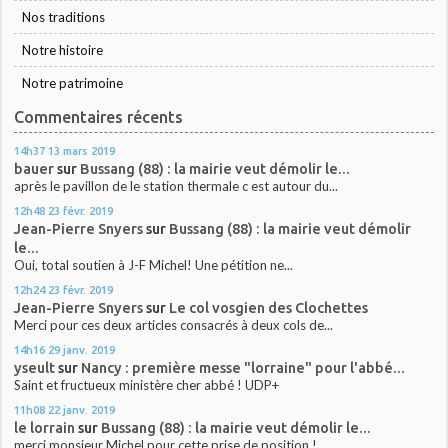
Nos traditions
Notre histoire
Notre patrimoine
Commentaires récents
14h37
13
mars 2019
bauer
sur
Bussang (88) : la mairie veut démolir le...
après le pavillon de le station thermale c est autour du...
12h48
23
févr. 2019
Jean-Pierre Snyers
sur
Bussang (88) : la mairie veut démolir
le...
Oui, total soutien à J-F Michel! Une pétition ne...
12h24
23
févr. 2019
Jean-Pierre Snyers
sur
Le col vosgien des Clochettes
Merci pour ces deux articles consacrés à deux cols de...
14h16
29
janv. 2019
yseult
sur
Nancy : première messe "lorraine" pour l'abbé...
Saint et fructueux ministère cher abbé ! UDP+
11h08
22
janv. 2019
le lorrain
sur
Bussang (88) : la mairie veut démolir le...
merci monsieur Michel pour cette prise de position !...