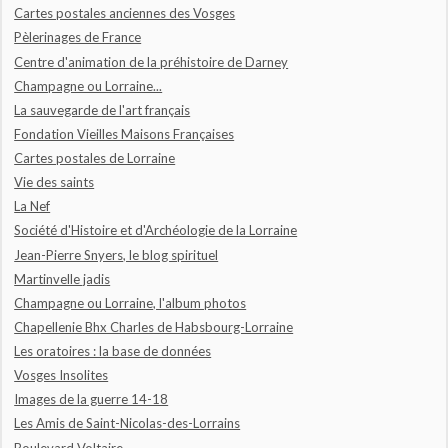
Cartes postales anciennes des Vosges
Pèlerinages de France
Centre d'animation de la préhistoire de Darney
Champagne ou Lorraine...
La sauvegarde de l'art français
Fondation Vieilles Maisons Françaises
Cartes postales de Lorraine
Vie des saints
La Nef
Société d'Histoire et d'Archéologie de la Lorraine
Jean-Pierre Snyers, le blog spirituel
Martinvelle jadis
Champagne ou Lorraine, l'album photos
Chapellenie Bhx Charles de Habsbourg-Lorraine
Les oratoires : la base de données
Vosges Insolites
Images de la guerre 14-18
Les Amis de Saint-Nicolas-des-Lorrains
Boulevard Voltaire