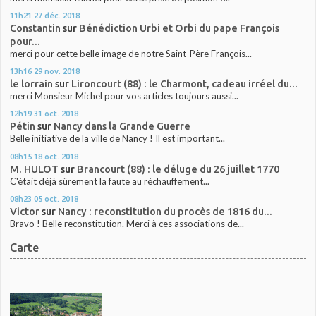
11h21
27
déc. 2018
Constantin
sur
Bénédiction Urbi et Orbi du pape François
pour...
merci pour cette belle image de notre Saint-Père François...
13h16
29
nov. 2018
le lorrain
sur
Lironcourt (88) : le Charmont, cadeau irréel du...
merci Monsieur Michel pour vos articles toujours aussi...
12h19
31
oct. 2018
Pétin
sur
Nancy dans la Grande Guerre
Belle initiative de la ville de Nancy ! Il est important...
08h15
18
oct. 2018
M. HULOT
sur
Brancourt (88) : le déluge du 26 juillet 1770
C'était déjà sûrement la faute au réchauffement...
08h23
05
oct. 2018
Victor
sur
Nancy : reconstitution du procès de 1816 du...
Bravo ! Belle reconstitution. Merci à ces associations de...
Carte