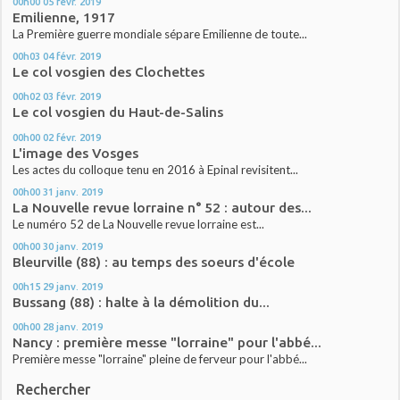
00h00
05
févr. 2019
Emilienne, 1917
La Première guerre mondiale sépare Emilienne de toute...
00h03
04
févr. 2019
Le col vosgien des Clochettes
00h02
03
févr. 2019
Le col vosgien du Haut-de-Salins
00h00
02
févr. 2019
L'image des Vosges
Les actes du colloque tenu en 2016 à Epinal revisitent...
00h00
31
janv. 2019
La Nouvelle revue lorraine n° 52 : autour des...
Le numéro 52 de La Nouvelle revue lorraine est...
00h00
30
janv. 2019
Bleurville (88) : au temps des soeurs d'école
00h15
29
janv. 2019
Bussang (88) : halte à la démolition du...
00h00
28
janv. 2019
Nancy : première messe "lorraine" pour l'abbé...
Première messe "lorraine" pleine de ferveur pour l'abbé...
Rechercher