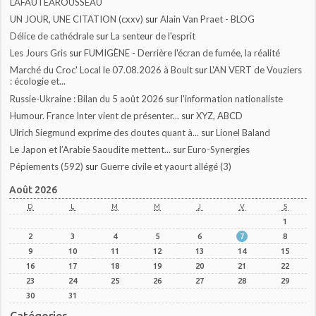
LAFAUTEAROUSSEAU
UN JOUR, UNE CITATION (cxxv)
sur
Alain Van Praet - BLOG
Délice de cathédrale
sur
La senteur de l'esprit
Les Jours Gris
sur
FUMIGÈNE - Derrière l'écran de fumée, la réalité
Marché du Croc' Local le 07.08.2026 à Boult
sur
L'AN VERT de Vouziers
: écologie et...
Russie-Ukraine : Bilan du 5 août 2026
sur
l'information nationaliste
Humour. France Inter vient de présenter...
sur
XYZ, ABCD
Ulrich Siegmund exprime des doutes quant à...
sur
Lionel Baland
Le Japon et l’Arabie Saoudite mettent...
sur
Euro-Synergies
Pépiements (592)
sur
Guerre civile et yaourt allégé (3)
Août 2026
D
L
M
M
J
V
S
1
2
3
4
5
6
7
8
9
10
11
12
13
14
15
16
17
18
19
20
21
22
23
24
25
26
27
28
29
30
31
Catégories