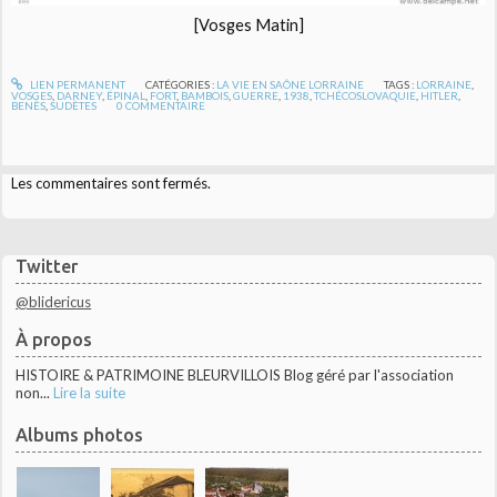
[Vosges Matin]
LIEN PERMANENT
CATÉGORIES :
LA VIE EN SAÔNE LORRAINE
TAGS :
LORRAINE
,
VOSGES
,
DARNEY
,
ÉPINAL
,
FORT
,
BAMBOIS
,
GUERRE
,
1938
,
TCHÉCOSLOVAQUIE
,
HITLER
,
BENÈS
,
SUDÈTES
0
COMMENTAIRE
Les commentaires sont fermés.
Twitter
@blidericus
À propos
HISTOIRE & PATRIMOINE BLEURVILLOIS Blog géré par l'association
non...
Lire la suite
Albums photos