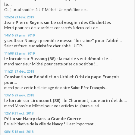
le...
Oui, total soutien à J-F Michel! Une pétition ne...
12h24
23
févr. 2019
Jean-Pierre Snyers
sur
Le col vosgien des Clochettes
Merci pour ces deux articles consacrés à deux cols de...
14h16
29
janv. 2019
yseult
sur
Nancy : première messe "lorraine" pour l'abbé...
Saint et fructueux ministère cher abbé ! UDP+
11h08
22
janv. 2019
le lorrain
sur
Bussang (88) : la mairie veut démolir le...
merci monsieur Michel pour cette prise de position !...
11h21
27
déc. 2018
Constantin
sur
Bénédiction Urbi et Orbi du pape François
pour...
merci pour cette belle image de notre Saint-Père François...
13h16
29
nov. 2018
le lorrain
sur
Lironcourt (88) : le Charmont, cadeau irréel du...
merci Monsieur Michel pour vos articles toujours aussi...
12h19
31
oct. 2018
Pétin
sur
Nancy dans la Grande Guerre
Belle initiative de la ville de Nancy ! Il est important...
08h15
18
oct. 2018