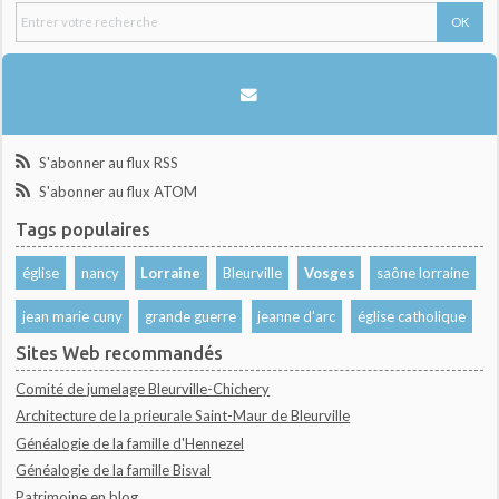
S'abonner au flux RSS
S'abonner au flux ATOM
Tags populaires
église
nancy
Lorraine
Bleurville
Vosges
saône lorraine
jean marie cuny
grande guerre
jeanne d'arc
église catholique
Sites Web recommandés
Comité de jumelage Bleurville-Chichery
Architecture de la prieurale Saint-Maur de Bleurville
Généalogie de la famille d'Hennezel
Généalogie de la famille Bisval
Patrimoine en blog