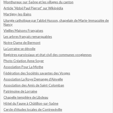
Monthureux-sur-Saône et les villages du canton
Article "Abbé Paul Pierrat" sur Wikipédia
Martigny-les-Bains
Liturgie catholique par l'abbé Husson, chapelain de Marie-Immaculée de
Nancy
Vieilles Maisons Françaises
Les arbres français remarquables
Notre-Dame de Bermont
La Lorraine se dévoile
Registres paroissiaux et état civil des communes vosgiennes
Photo Création Anne Soyer
Association Pour La Mothe
Fédération des Sociétés savantes des Vosges
Association La Roye Demange d'Ainvelle
Association des Amis de Saint-Colomban
Patrimoine de Lorraine
Chapelle templière de Libdeau
Hôtel du Faune à Châtillon-sur-Saône
Cercle d'études locales de Contrexéville