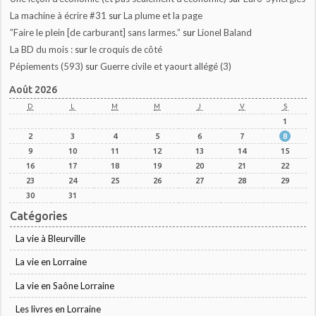
La machine à écrire #31
sur
La plume et la page
”Faire le plein [de carburant] sans larmes.”
sur
Lionel Baland
La BD du mois :
sur
le croquis de côté
Pépiements (593)
sur
Guerre civile et yaourt allégé (3)
Août 2026
D
L
M
M
J
V
S
1
2
3
4
5
6
7
8
9
10
11
12
13
14
15
16
17
18
19
20
21
22
23
24
25
26
27
28
29
30
31
Catégories
La vie à Bleurville
La vie en Lorraine
La vie en Saône Lorraine
Les livres en Lorraine