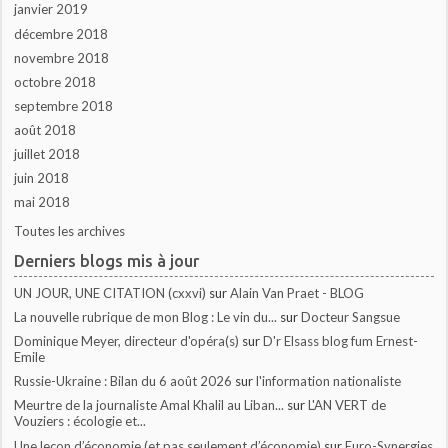
janvier 2019
décembre 2018
novembre 2018
octobre 2018
septembre 2018
août 2018
juillet 2018
juin 2018
mai 2018
Toutes les archives
Derniers blogs mis à jour
UN JOUR, UNE CITATION (cxxvi)
sur
Alain Van Praet - BLOG
La nouvelle rubrique de mon Blog : Le vin du...
sur
Docteur Sangsue
Dominique Meyer, directeur d'opéra(s)
sur
D'r Elsass blog fum Ernest-
Emile
Russie-Ukraine : Bilan du 6 août 2026
sur
l'information nationaliste
Meurtre de la journaliste Amal Khalil au Liban...
sur
L'AN VERT de
Vouziers : écologie et...
Une leçon d’économie (et pas seulement d’économie)
sur
Euro-Synergies