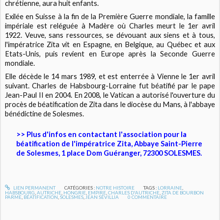
chrétienne, aura huit enfants.
Exilée en Suisse à la fin de la Première Guerre mondiale, la famille
impériale est reléguée à Madère où Charles meurt le 1er avril
1922. Veuve, sans ressources, se dévouant aux siens et à tous,
l'impératrice Zita vit en Espagne, en Belgique, au Québec et aux
Etats-Unis, puis revient en Europe après la Seconde Guerre
mondiale.
Elle décède le 14 mars 1989, et est enterrée à Vienne le 1er avril
suivant. Charles de Habsbourg-Lorraine fut béatifié par le pape
Jean-Paul II en 2004. En 2008, le Vatican a autorisé l'ouverture du
procès de béatification de Zita dans le diocèse du Mans, à l'abbaye
bénédictine de Solesmes.
>> Plus d'infos en contactant l'association pour la
béatification de l'impératrice Zita, Abbaye Saint-Pierre
de Solesmes, 1 place Dom Guéranger, 72300 SOLESMES.
LIEN PERMANENT
CATÉGORIES :
NOTRE HISTOIRE
TAGS :
LORRAINE
,
HABSBOURG
,
AUTRICHE
,
HONGRIE
,
EMPIRE
,
CHARLES D'AUTRICHE
,
ZITA DE BOURBON
PARME
,
BÉATIFICATION
,
SOLESMES
,
JEAN SÉVILLIA
0
COMMENTAIRE