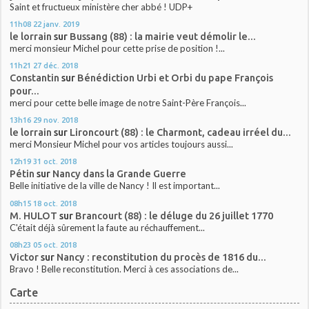
Saint et fructueux ministère cher abbé ! UDP+
11h08
22
janv. 2019
le lorrain
sur
Bussang (88) : la mairie veut démolir le...
merci monsieur Michel pour cette prise de position !...
11h21
27
déc. 2018
Constantin
sur
Bénédiction Urbi et Orbi du pape François
pour...
merci pour cette belle image de notre Saint-Père François...
13h16
29
nov. 2018
le lorrain
sur
Lironcourt (88) : le Charmont, cadeau irréel du...
merci Monsieur Michel pour vos articles toujours aussi...
12h19
31
oct. 2018
Pétin
sur
Nancy dans la Grande Guerre
Belle initiative de la ville de Nancy ! Il est important...
08h15
18
oct. 2018
M. HULOT
sur
Brancourt (88) : le déluge du 26 juillet 1770
C'était déjà sûrement la faute au réchauffement...
08h23
05
oct. 2018
Victor
sur
Nancy : reconstitution du procès de 1816 du...
Bravo ! Belle reconstitution. Merci à ces associations de...
Carte