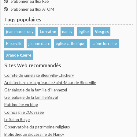
S'abonner au flux RSS
S'abonner au flux ATOM
Tags populaires
jean marie cuny
Lorraine
nancy
église
Vosges
Bleurville
jeanne d'arc
église catholique
saône lorraine
grande guerre
Sites Web recommandés
Comité de jumelage Bleurville-Chichery
Architecture de la prieurale Saint-Maur de Bleurville
Généalogie de la famille d'Hennezel
Généalogie de la famille Bisval
Patrimoine en blog
Compagnie L'Odyssée
Le Salon Beige
Observatoire du patrimoine religieux
Bibliothèque diocésaine de Nancy