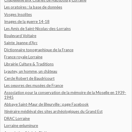
Chapellenie Bhx Charles de Habsbourg-Lorraine
Les oratoires : la base de données
Vosges Insolites
Images de la guerre 14-18
Les Amis de Saint-Nicolas-des-Lorrains
Boulevard Voltaire
Sainte Jeanne d'Arc
Dictionnaire topographique de la France
France royale Lorraine
Librairie Culture & Traditions
Lyautey, un homme, un château
Cercle Robert de Baudricourt
Les oeuvres des musées de France
Association pour la conservation de la mémoire de la Moselle en 1939-
1945
Abbaye Saint-Maur de Bleurville : page Facebook
Itinéraire médiéval des sites archéologiques du Grand Est
DRAC Lorraine
Lorraine enluminure