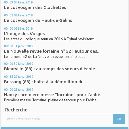
00h03
04
févr. 2019
Le col vosgien des Clochettes
00h02
03
févr. 2019
Le col vosgien du Haut-de-Salins
00h00
02
févr. 2019
L'image des Vosges
Les actes du colloque tenu en 2016 à Epinal revisitent...
00h00
31
janv. 2019
La Nouvelle revue lorraine n° 52 : autour des...
Le numéro 52 de La Nouvelle revue lorraine est...
00h00
30
janv. 2019
Bleurville (88) : au temps des soeurs d'école
00h15
29
janv. 2019
Bussang (88) : halte à la démolition du...
00h00
28
janv. 2019
Nancy : première messe "lorraine" pour l'abbé...
Première messe "lorraine" pleine de ferveur pour l'abbé...
Rechercher