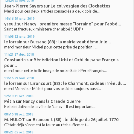
12h24
23
févr. 2019
Jean-Pierre Snyers
sur
Le col vosgien des Clochettes
Merci pour ces deux articles consacrés à deux cols de...
14h16
29
janv. 2019
yseult
sur
Nancy : première messe "lorraine" pour l'abbé...
Saint et fructueux ministère cher abbé ! UDP+
11h08
22
janv. 2019
le lorrain
sur
Bussang (88) : la mairie veut démolir le...
merci monsieur Michel pour cette prise de position !...
11h21
27
déc. 2018
Constantin
sur
Bénédiction Urbi et Orbi du pape François
pour...
merci pour cette belle image de notre Saint-Père François...
13h16
29
nov. 2018
le lorrain
sur
Lironcourt (88) : le Charmont, cadeau irréel du...
merci Monsieur Michel pour vos articles toujours aussi...
12h19
31
oct. 2018
Pétin
sur
Nancy dans la Grande Guerre
Belle initiative de la ville de Nancy ! Il est important...
08h15
18
oct. 2018
M. HULOT
sur
Brancourt (88) : le déluge du 26 juillet 1770
C'était déjà sûrement la faute au réchauffement...
08h23
05
oct. 2018