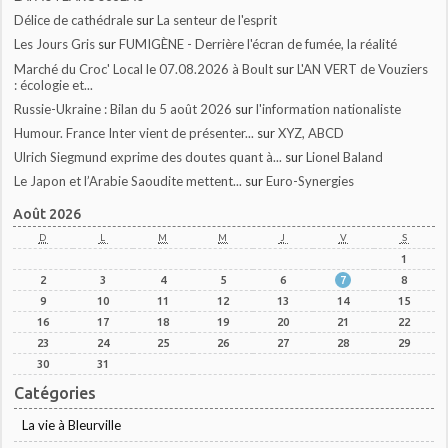
Délice de cathédrale
sur
La senteur de l'esprit
Les Jours Gris
sur
FUMIGÈNE - Derrière l'écran de fumée, la réalité
Marché du Croc' Local le 07.08.2026 à Boult
sur
L'AN VERT de Vouziers
: écologie et...
Russie-Ukraine : Bilan du 5 août 2026
sur
l'information nationaliste
Humour. France Inter vient de présenter...
sur
XYZ, ABCD
Ulrich Siegmund exprime des doutes quant à...
sur
Lionel Baland
Le Japon et l’Arabie Saoudite mettent...
sur
Euro-Synergies
Août 2026
D
L
M
M
J
V
S
1
2
3
4
5
6
7
8
9
10
11
12
13
14
15
16
17
18
19
20
21
22
23
24
25
26
27
28
29
30
31
Catégories
La vie à Bleurville