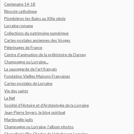
Centenaire 14-18
Riposte catholique
Plombières-les-Bains au XIXe siècle
Lorraine romane
Collections du patrimoine numérique
Cartes postales anciennes des Vosges
Pèlerinages de France
Centre d'animation de la préhistoire de Darney
Champagne ou Lorraine...
La sauvegarde de l'art français
Fondation Vieilles Maisons Françaises
Cartes postales de Lorraine
Vie des saints
La Nef
Société d'Histoire et d'Archéologie de la Lorraine
Jean-Pierre Snyers, le blog spirituel
Martinvelle jadis
Champagne ou Lorraine, l'album photos