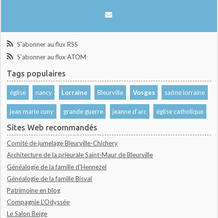
S'abonner au flux RSS
S'abonner au flux ATOM
Tags populaires
église
nancy
Lorraine
Bleurville
Vosges
saône lorraine
jean marie cuny
grande guerre
jeanne d'arc
église catholique
Sites Web recommandés
Comité de jumelage Bleurville-Chichery
Architecture de la prieurale Saint-Maur de Bleurville
Généalogie de la famille d'Hennezel
Généalogie de la famille Bisval
Patrimoine en blog
Compagnie L'Odyssée
Le Salon Beige