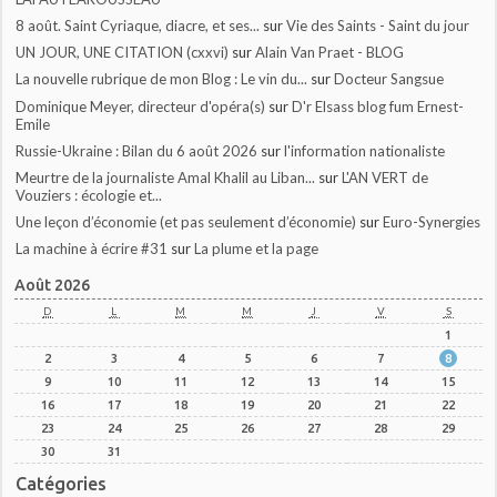
8 août. Saint Cyriaque, diacre, et ses...
sur
Vie des Saints - Saint du jour
UN JOUR, UNE CITATION (cxxvi)
sur
Alain Van Praet - BLOG
La nouvelle rubrique de mon Blog : Le vin du...
sur
Docteur Sangsue
Dominique Meyer, directeur d'opéra(s)
sur
D'r Elsass blog fum Ernest-
Emile
Russie-Ukraine : Bilan du 6 août 2026
sur
l'information nationaliste
Meurtre de la journaliste Amal Khalil au Liban...
sur
L'AN VERT de
Vouziers : écologie et...
Une leçon d’économie (et pas seulement d’économie)
sur
Euro-Synergies
La machine à écrire #31
sur
La plume et la page
Août 2026
D
L
M
M
J
V
S
1
2
3
4
5
6
7
8
9
10
11
12
13
14
15
16
17
18
19
20
21
22
23
24
25
26
27
28
29
30
31
Catégories