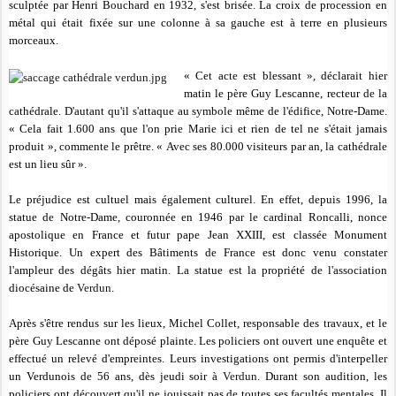
sculptée par Henri Bouchard en 1932, s'est brisée. La croix de procession en
métal qui était fixée sur une colonne à sa gauche est à terre en plusieurs
morceaux.
«
Cet acte est blessant »
, déclarait hier
matin le père Guy Lescanne, recteur de la
cathédrale. D'autant qu'il s'attaque au symbole même de l'édifice, Notre-Dame.
«
Cela fait 1.600 ans que l'on prie Marie ici et rien de tel ne s'était jamais
produit »
, commente le prêtre. «
Avec ses 80.000 visiteurs par an, la cathédrale
est un lieu sûr »
.
Le préjudice est cultuel mais également culturel. En effet, depuis 1996, la
statue de Notre-Dame, couronnée en 1946 par le cardinal Roncalli, nonce
apostolique en France et futur pape Jean XXIII, est classée Monument
Historique. Un expert des Bâtiments de France est donc venu constater
l'ampleur des dégâts hier matin. La statue est la propriété de l'association
diocésaine de
Verdun
.
Après s'être rendus sur les lieux, Michel Collet, responsable des travaux, et le
père Guy Lescanne ont déposé plainte. Les policiers ont ouvert une enquête et
effectué un relevé d'empreintes. Leurs investigations ont permis d'interpeller
un Verdunois de 56 ans, dès jeudi soir à
Verdun
. Durant son audition, les
policiers ont découvert qu'il ne jouissait pas de toutes ses facultés mentales. Il