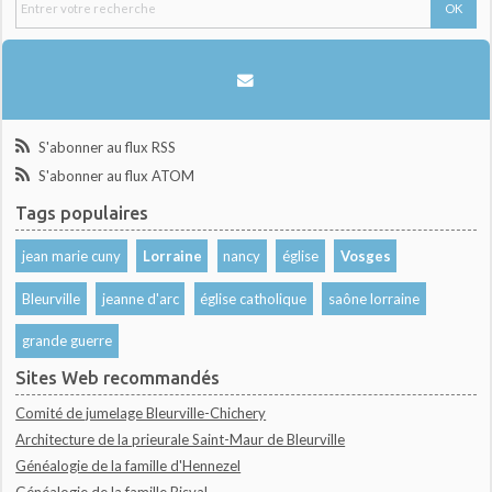
S'abonner au flux RSS
S'abonner au flux ATOM
Tags populaires
jean marie cuny
Lorraine
nancy
église
Vosges
Bleurville
jeanne d'arc
église catholique
saône lorraine
grande guerre
Sites Web recommandés
Comité de jumelage Bleurville-Chichery
Architecture de la prieurale Saint-Maur de Bleurville
Généalogie de la famille d'Hennezel