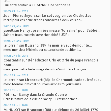
le...
Oui, total soutien à J-F Michel! Une pétition ne...
12h24
23
févr. 2019
Jean-Pierre Snyers
sur
Le col vosgien des Clochettes
Merci pour ces deux articles consacrés à deux cols de...
14h16
29
janv. 2019
yseult
sur
Nancy : première messe "lorraine" pour l'abbé...
Saint et fructueux ministère cher abbé ! UDP+
11h08
22
janv. 2019
le lorrain
sur
Bussang (88) : la mairie veut démolir le...
merci monsieur Michel pour cette prise de position !...
11h21
27
déc. 2018
Constantin
sur
Bénédiction Urbi et Orbi du pape François
pour...
merci pour cette belle image de notre Saint-Père François...
13h16
29
nov. 2018
le lorrain
sur
Lironcourt (88) : le Charmont, cadeau irréel du...
merci Monsieur Michel pour vos articles toujours aussi...
12h19
31
oct. 2018
Pétin
sur
Nancy dans la Grande Guerre
Belle initiative de la ville de Nancy ! Il est important...
08h15
18
oct. 2018
M. HULOT
sur
Brancourt (88) : le déluge du 26 juillet 1770