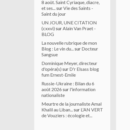
8 août. Saint Cyriaque, diacre,
et ses...
sur
Vie des Saints -
Saint du jour
UN JOUR, UNE CITATION
(cxxvi)
sur
Alain Van Praet -
BLOG
La nouvelle rubrique de mon
Blog : Le vin du...
sur
Docteur
Sangsue
Dominique Meyer, directeur
d'opéra(s)
sur
D'r Elsass blog
fum Ernest-Emile
Russie-Ukraine : Bilan du 6
août 2026
sur
l'information
nationaliste
Meurtre de la journaliste Amal
Khalil au Liban...
sur
L'AN VERT
de Vouziers : écologie et...