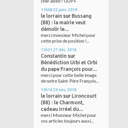
cher abbé ! UDP+
11h08
22
janv. 2019
le lorrain
sur
Bussang
(88) : la mairie veut
démolir le...
merci monsieur Michel pour
cette prise de position !...
11h21
27
déc. 2018
Constantin
sur
Bénédiction Urbi et Orbi
du pape François pour...
merci pour cette belle image
de notre Saint-Père François...
13h16
29
nov. 2018
le lorrain
sur
Lironcourt
(88) : le Charmont,
cadeau irréel du...
merci Monsieur Michel pour
vos articles toujours aussi...