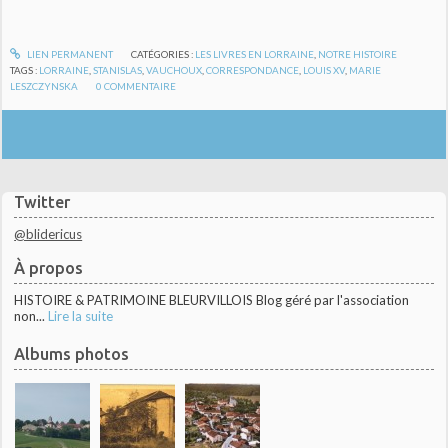
LIEN PERMANENT
CATÉGORIES :
LES LIVRES EN LORRAINE
,
NOTRE HISTOIRE
TAGS :
LORRAINE
,
STANISLAS
,
VAUCHOUX
,
CORRESPONDANCE
,
LOUIS XV
,
MARIE
LESZCZYNSKA
0
COMMENTAIRE
Twitter
@blidericus
À propos
HISTOIRE & PATRIMOINE BLEURVILLOIS Blog géré par l'association
non...
Lire la suite
Albums photos