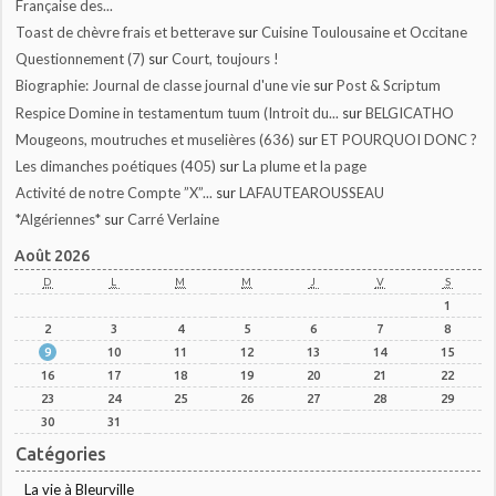
Française des...
Toast de chèvre frais et betterave
sur
Cuisine Toulousaine et Occitane
Questionnement (7)
sur
Court, toujours !
Biographie: Journal de classe journal d'une vie
sur
Post & Scriptum
Respice Domine in testamentum tuum (Introit du...
sur
BELGICATHO
Mougeons, moutruches et muselières (636)
sur
ET POURQUOI DONC ?
Les dimanches poétiques (405)
sur
La plume et la page
Activité de notre Compte ”X”...
sur
LAFAUTEAROUSSEAU
*Algériennes*
sur
Carré Verlaine
Août 2026
D
L
M
M
J
V
S
1
2
3
4
5
6
7
8
9
10
11
12
13
14
15
16
17
18
19
20
21
22
23
24
25
26
27
28
29
30
31
Catégories
La vie à Bleurville