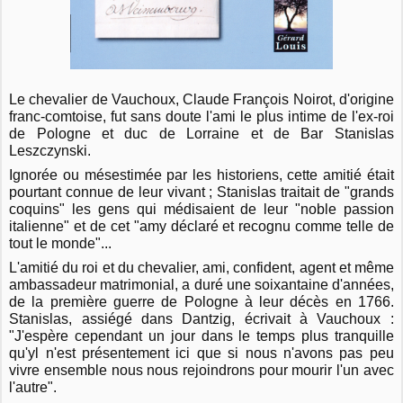
Le chevalier de Vauchoux, Claude François Noirot, d'origine
franc-comtoise, fut sans doute l'ami le plus intime de l'ex-roi
de Pologne et duc de Lorraine et de Bar Stanislas
Leszczynski.
Ignorée ou mésestimée par les historiens, cette amitié était
pourtant connue de leur vivant ; Stanislas traitait de "grands
coquins" les gens qui médisaient de leur "noble passion
italienne" et de cet "amy déclaré et recognu comme telle de
tout le monde"...
L'amitié du roi et du chevalier, ami, confident, agent et même
ambassadeur matrimonial, a duré une soixantaine d'années,
de la première guerre de Pologne à leur décès en 1766.
Stanislas, assiégé dans Dantzig, écrivait à Vauchoux :
"J'espère cependant un jour dans le temps plus tranquille
qu'yl n'est présentement ici que si nous n'avons pas peu
vivre ensemble nous nous rejoindrons pour mourir l'un avec
l'autre".