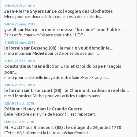
12h24
23
févr. 2019
Jean-Pierre Snyers
sur
Le col vosgien des Clochettes
Merci pour ces deux articles consacrés à deux cols de...
14h16
29
janv. 2019
yseult
sur
Nancy : première messe "lorraine" pour l'abbé...
Saint et fructueux ministère cher abbé ! UDP+
11h08
22
janv. 2019
le lorrain
sur
Bussang (88) : la mairie veut démolir le...
merci monsieur Michel pour cette prise de position !...
11h21
27
déc. 2018
Constantin
sur
Bénédiction Urbi et Orbi du pape François
pour...
merci pour cette belle image de notre Saint-Père François...
13h16
29
nov. 2018
le lorrain
sur
Lironcourt (88) : le Charmont, cadeau irréel du...
merci Monsieur Michel pour vos articles toujours aussi...
12h19
31
oct. 2018
Pétin
sur
Nancy dans la Grande Guerre
Belle initiative de la ville de Nancy ! Il est important...
08h15
18
oct. 2018
M. HULOT
sur
Brancourt (88) : le déluge du 26 juillet 1770
C'était déjà sûrement la faute au réchauffement...