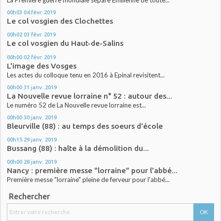
La Première guerre mondiale sépare Emilienne de toute...
00h03
04
févr. 2019
Le col vosgien des Clochettes
00h02
03
févr. 2019
Le col vosgien du Haut-de-Salins
00h00
02
févr. 2019
L'image des Vosges
Les actes du colloque tenu en 2016 à Epinal revisitent...
00h00
31
janv. 2019
La Nouvelle revue lorraine n° 52 : autour des...
Le numéro 52 de La Nouvelle revue lorraine est...
00h00
30
janv. 2019
Bleurville (88) : au temps des soeurs d'école
00h15
29
janv. 2019
Bussang (88) : halte à la démolition du...
00h00
28
janv. 2019
Nancy : première messe "lorraine" pour l'abbé...
Première messe "lorraine" pleine de ferveur pour l'abbé...
Rechercher