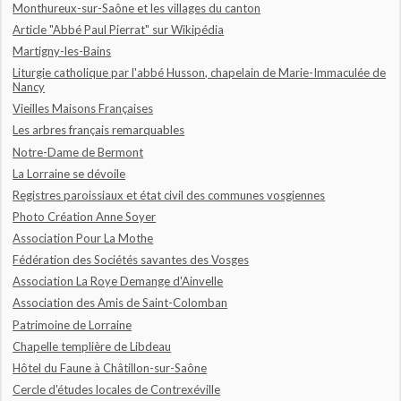
Monthureux-sur-Saône et les villages du canton
Article "Abbé Paul Pierrat" sur Wikipédia
Martigny-les-Bains
Liturgie catholique par l'abbé Husson, chapelain de Marie-Immaculée de
Nancy
Vieilles Maisons Françaises
Les arbres français remarquables
Notre-Dame de Bermont
La Lorraine se dévoile
Registres paroissiaux et état civil des communes vosgiennes
Photo Création Anne Soyer
Association Pour La Mothe
Fédération des Sociétés savantes des Vosges
Association La Roye Demange d'Ainvelle
Association des Amis de Saint-Colomban
Patrimoine de Lorraine
Chapelle templière de Libdeau
Hôtel du Faune à Châtillon-sur-Saône
Cercle d'études locales de Contrexéville