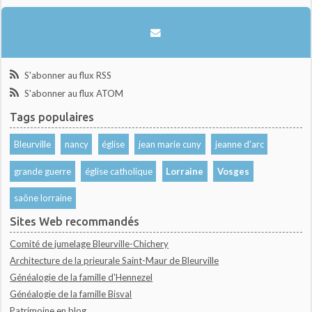
S'abonner au flux RSS
S'abonner au flux ATOM
Tags populaires
Bleurville
nancy
église
jean marie cuny
jeanne d'arc
grande guerre
église catholique
Lorraine
Vosges
saône lorraine
Sites Web recommandés
Comité de jumelage Bleurville-Chichery
Architecture de la prieurale Saint-Maur de Bleurville
Généalogie de la famille d'Hennezel
Généalogie de la famille Bisval
Patrimoine en blog