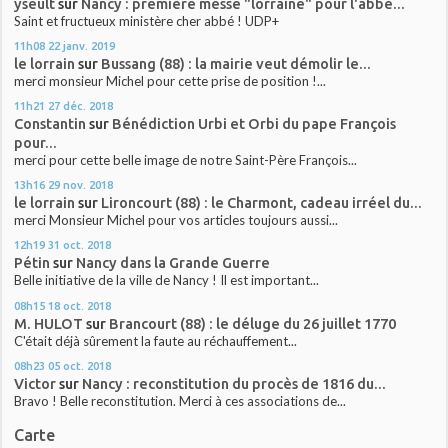
yseult
sur
Nancy : première messe "lorraine" pour l'abbé...
Saint et fructueux ministère cher abbé ! UDP+
11h08
22
janv. 2019
le lorrain
sur
Bussang (88) : la mairie veut démolir le...
merci monsieur Michel pour cette prise de position !...
11h21
27
déc. 2018
Constantin
sur
Bénédiction Urbi et Orbi du pape François
pour...
merci pour cette belle image de notre Saint-Père François...
13h16
29
nov. 2018
le lorrain
sur
Lironcourt (88) : le Charmont, cadeau irréel du...
merci Monsieur Michel pour vos articles toujours aussi...
12h19
31
oct. 2018
Pétin
sur
Nancy dans la Grande Guerre
Belle initiative de la ville de Nancy ! Il est important...
08h15
18
oct. 2018
M. HULOT
sur
Brancourt (88) : le déluge du 26 juillet 1770
C'était déjà sûrement la faute au réchauffement...
08h23
05
oct. 2018
Victor
sur
Nancy : reconstitution du procès de 1816 du...
Bravo ! Belle reconstitution. Merci à ces associations de...
Carte