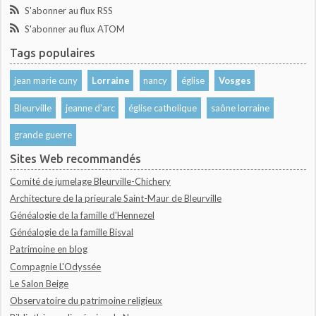
S'abonner au flux RSS
S'abonner au flux ATOM
Tags populaires
jean marie cuny
Lorraine
nancy
église
Vosges
Bleurville
jeanne d'arc
église catholique
saône lorraine
grande guerre
Sites Web recommandés
Comité de jumelage Bleurville-Chichery
Architecture de la prieurale Saint-Maur de Bleurville
Généalogie de la famille d'Hennezel
Généalogie de la famille Bisval
Patrimoine en blog
Compagnie L'Odyssée
Le Salon Beige
Observatoire du patrimoine religieux