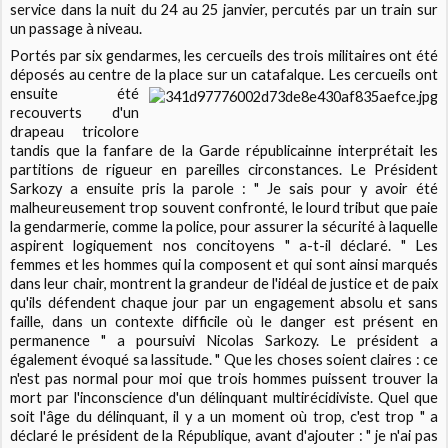
service dans la nuit du 24 au 25 janvier, percutés par un train sur
un passage à niveau.
Portés par six gendarmes, les cercueils des trois militaires ont été
déposés au centre de la place sur un catafalque. Les
cercueils ont
ensuite été
recouverts d'un
drapeau tricolore
tandis que la fanfare de la Garde républicainne interprétait les
partitions de rigueur en pareilles circonstances. Le Président
Sarkozy a ensuite pris la parole : " Je sais pour y avoir été
malheureusement trop souvent confronté, le lourd tribut que paie
la gendarmerie, comme la police, pour assurer la sécurité à laquelle
aspirent logiquement nos concitoyens " a-t-il déclaré. " Les
femmes et les hommes qui la composent et qui sont ainsi marqués
dans leur chair, montrent la grandeur de l'idéal de justice et de paix
qu'ils défendent chaque jour par un engagement absolu et sans
faille, dans un contexte difficile où le danger est présent en
permanence " a poursuivi Nicolas Sarkozy. Le président a
également évoqué sa lassitude. " Que les choses soient claires : ce
n'est pas normal pour moi que trois hommes puissent trouver la
mort par l'inconscience d'un délinquant multirécidiviste. Quel que
soit l'âge du délinquant, il y a un moment où trop, c'est trop " a
déclaré le président de la République, avant d'ajouter : " je n'ai pas