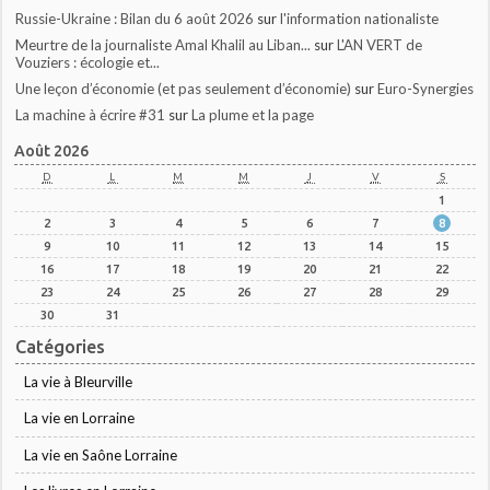
Russie-Ukraine : Bilan du 6 août 2026
sur
l'information nationaliste
Meurtre de la journaliste Amal Khalil au Liban...
sur
L'AN VERT de
Vouziers : écologie et...
Une leçon d’économie (et pas seulement d’économie)
sur
Euro-Synergies
La machine à écrire #31
sur
La plume et la page
Août 2026
D
L
M
M
J
V
S
1
2
3
4
5
6
7
8
9
10
11
12
13
14
15
16
17
18
19
20
21
22
23
24
25
26
27
28
29
30
31
Catégories
La vie à Bleurville
La vie en Lorraine
La vie en Saône Lorraine