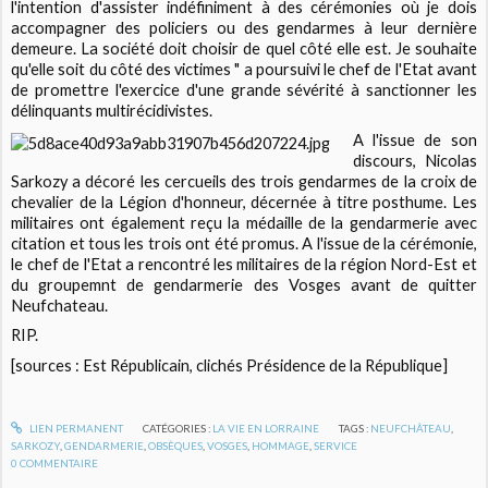
l'intention d'assister indéfiniment à des cérémonies où je dois
accompagner des policiers ou des gendarmes à leur dernière
demeure. La société doit choisir de quel côté elle est. Je souhaite
qu'elle soit du côté des victimes " a poursuivi le chef de l'Etat avant
de promettre l'exercice d'une grande sévérité à sanctionner les
délinquants multirécidivistes.
A l'issue de son
discours, Nicolas
Sarkozy a décoré les cercueils des trois gendarmes de la croix de
chevalier de la Légion d'honneur, décernée à titre posthume. Les
militaires ont également reçu la médaille de la gendarmerie avec
citation et tous les trois ont été promus. A l'issue de la cérémonie,
le chef de l'Etat a rencontré les militaires de la région Nord-Est et
du groupemnt de gendarmerie des Vosges avant de quitter
Neufchateau.
RIP.
[sources : Est Républicain, clichés Présidence de la République]
LIEN PERMANENT
CATÉGORIES :
LA VIE EN LORRAINE
TAGS :
NEUFCHÂTEAU
,
SARKOZY
,
GENDARMERIE
,
OBSÈQUES
,
VOSGES
,
HOMMAGE
,
SERVICE
0
COMMENTAIRE