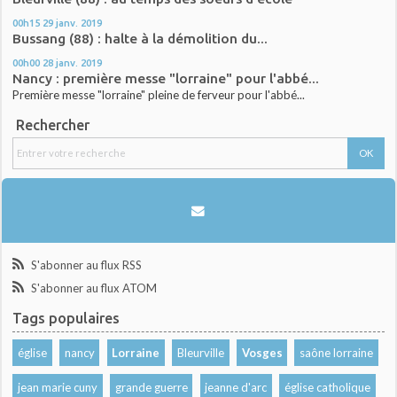
00h15
29
janv. 2019
Bussang (88) : halte à la démolition du...
00h00
28
janv. 2019
Nancy : première messe "lorraine" pour l'abbé...
Première messe "lorraine" pleine de ferveur pour l'abbé...
Rechercher
S'abonner au flux RSS
S'abonner au flux ATOM
Tags populaires
église
nancy
Lorraine
Bleurville
Vosges
saône lorraine
jean marie cuny
grande guerre
jeanne d'arc
église catholique