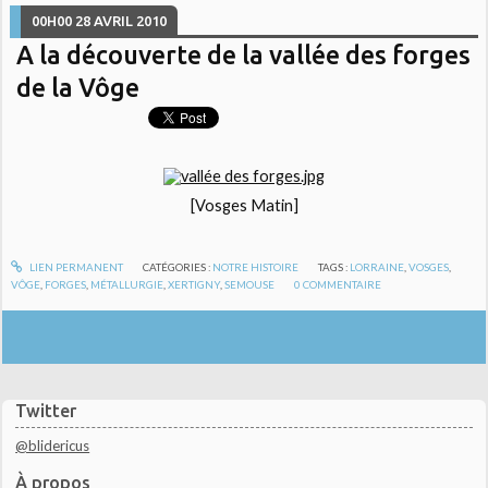
00H00
28
AVRIL 2010
A la découverte de la vallée des forges
de la Vôge
[Vosges Matin]
LIEN PERMANENT
CATÉGORIES :
NOTRE HISTOIRE
TAGS :
LORRAINE
,
VOSGES
,
VÔGE
,
FORGES
,
MÉTALLURGIE
,
XERTIGNY
,
SEMOUSE
0
COMMENTAIRE
Twitter
@blidericus
À propos