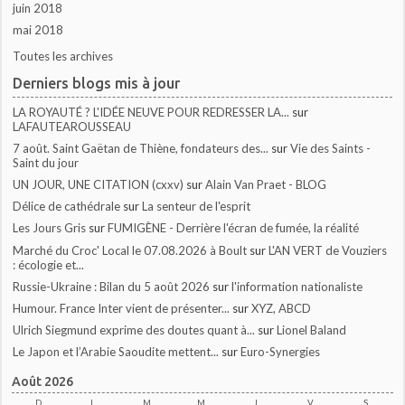
juin 2018
mai 2018
Toutes les archives
Derniers blogs mis à jour
LA ROYAUTÉ ? L'IDÉE NEUVE POUR REDRESSER LA...
sur
LAFAUTEAROUSSEAU
7 août. Saint Gaëtan de Thiène, fondateurs des...
sur
Vie des Saints -
Saint du jour
UN JOUR, UNE CITATION (cxxv)
sur
Alain Van Praet - BLOG
Délice de cathédrale
sur
La senteur de l'esprit
Les Jours Gris
sur
FUMIGÈNE - Derrière l'écran de fumée, la réalité
Marché du Croc' Local le 07.08.2026 à Boult
sur
L'AN VERT de Vouziers
: écologie et...
Russie-Ukraine : Bilan du 5 août 2026
sur
l'information nationaliste
Humour. France Inter vient de présenter...
sur
XYZ, ABCD
Ulrich Siegmund exprime des doutes quant à...
sur
Lionel Baland
Le Japon et l’Arabie Saoudite mettent...
sur
Euro-Synergies
Août 2026
D
L
M
M
J
V
S