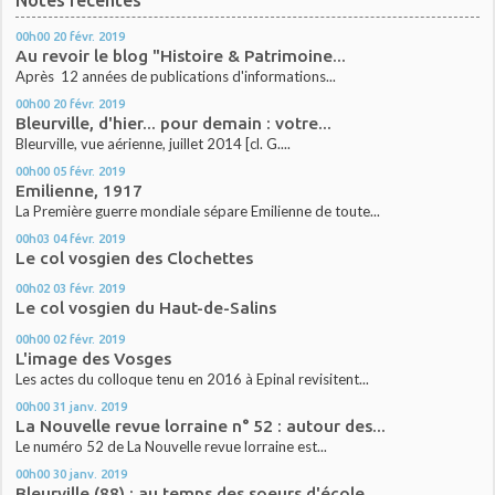
00h00
20
févr. 2019
Au revoir le blog "Histoire & Patrimoine...
Après 12 années de publications d'informations...
00h00
20
févr. 2019
Bleurville, d'hier... pour demain : votre...
Bleurville, vue aérienne, juillet 2014 [cl. G....
00h00
05
févr. 2019
Emilienne, 1917
La Première guerre mondiale sépare Emilienne de toute...
00h03
04
févr. 2019
Le col vosgien des Clochettes
00h02
03
févr. 2019
Le col vosgien du Haut-de-Salins
00h00
02
févr. 2019
L'image des Vosges
Les actes du colloque tenu en 2016 à Epinal revisitent...
00h00
31
janv. 2019
La Nouvelle revue lorraine n° 52 : autour des...
Le numéro 52 de La Nouvelle revue lorraine est...
00h00
30
janv. 2019
Bleurville (88) : au temps des soeurs d'école