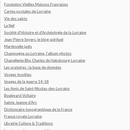
Fondation Vieilles Maisons Françaises
Cartes postales de Lorraine
Vie des saints
La Nef
Société d'Histoire et d'Archéologie de la Lorraine
Jean-Pierre Snyers, le blog spirituel
Martinvelle jadis
Champagne ou Lorraine, l'album photos
Chapellenie Bhx Charles de Habsbourg-Lorraine
Les oratoires : la base de données
Vosges Insolites
Images de la guerre 14-18
Les Amis de Saint-Nicolas-des-Lorrains
Boulevard Voltaire
Sainte Jeanne d'Arc
Dictionnaire topographique de la France
France royale Lorraine
Librairie Culture & Traditions