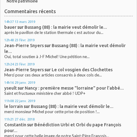
Notre patrimoine
Commentaires récents
14h37
13
mars 2019
bauer
sur
Bussang (88) : la mairie veut démolir le...
après le pavillon de le station thermale c est autour du...
12h48
23
févr. 2019
Jean-Pierre Snyers
sur
Bussang (88) : la mairie veut démolir
le...
Oui, total soutien à J-F Michel! Une pétition ne...
12h24
23
févr. 2019
Jean-Pierre Snyers
sur
Le col vosgien des Clochettes
Merci pour ces deux articles consacrés à deux cols de...
14h16
29
janv. 2019
yseult
sur
Nancy : première messe "lorraine" pour l'abbé...
Saint et fructueux ministère cher abbé ! UDP+
11h08
22
janv. 2019
le lorrain
sur
Bussang (88) : la mairie veut démolir le...
merci monsieur Michel pour cette prise de position !...
11h21
27
déc. 2018
Constantin
sur
Bénédiction Urbi et Orbi du pape François
pour...
merci pour cette belle image de notre Saint-Père François...