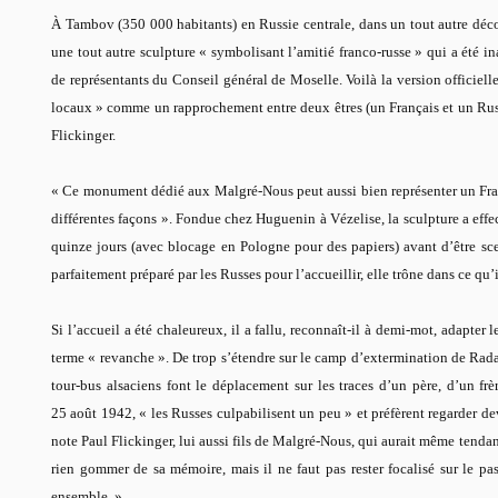
À Tambov (350 000 habitants) en Russie centrale, dans un tout autre décor
une tout autre sculpture « symbolisant l’amitié franco-russe » qui a été i
de représentants du Conseil général de Moselle. Voilà la version officiell
locaux » comme un rapprochement entre deux êtres (un Français et un Russe
Flickinger.
« Ce monument dédié aux Malgré-Nous peut aussi bien représenter un Fran
différentes façons ». Fondue chez Huguenin à Vézelise, la sculpture a eff
quinze jours (avec blocage en Pologne pour des papiers) avant d’être sce
parfaitement préparé par les Russes pour l’accueillir, elle trône dans ce qu’i
Si l’accueil a été chaleureux, il a fallu, reconnaît-il à demi-mot, adapter le
terme « revanche ». De trop s’étendre sur le camp d’extermination de Rad
tour-bus alsaciens font le déplacement sur les traces d’un père, d’un frèr
25 août 1942, « les Russes culpabilisent un peu » et préfèrent regarder de
note Paul Flickinger, lui aussi fils de Malgré-Nous, qui aurait même tendanc
rien gommer de sa mémoire, mais il ne faut pas rester focalisé sur le p
ensemble. »