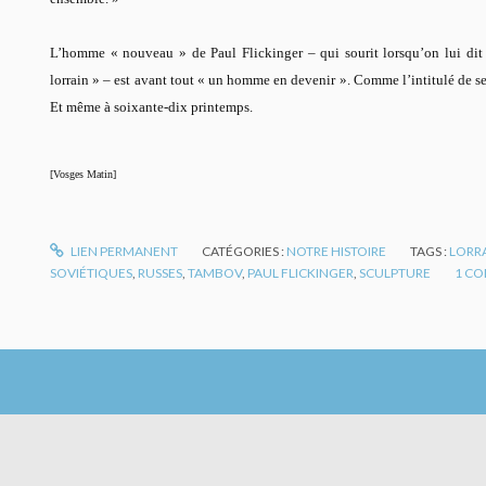
L’homme « nouveau » de Paul Flickinger – qui sourit lorsqu’on lui dit qu
lorrain » – est avant tout « un homme en devenir ». Comme l’intitulé de s
Et même à soixante-dix printemps.
[Vosges Matin]
LIEN PERMANENT
CATÉGORIES :
NOTRE HISTOIRE
TAGS :
LORR
SOVIÉTIQUES
,
RUSSES
,
TAMBOV
,
PAUL FLICKINGER
,
SCULPTURE
1
CO