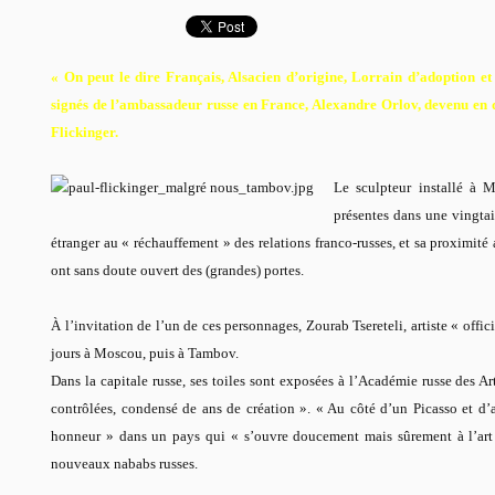
« On peut le dire Français, Alsacien d’origine, Lorrain d’adoption et
signés de l’ambassadeur russe en France, Alexandre Orlov, devenu en 
Flickinger.
Le sculpteur installé à M
présentes dans une vingta
étranger au « réchauffement » des relations franco-russes, et sa proximité
ont sans doute ouvert des (grandes) portes.
À l’invitation de l’un de ces personnages, Zourab Tsereteli, artiste « offic
jours à Moscou, puis à Tambov.
Dans la capitale russe, ses toiles sont exposées à l’Académie russe des Ar
contrôlées, condensé de ans de création ». « Au côté d’un Picasso et d
honneur » dans un pays qui « s’ouvre doucement mais sûrement à l’art
nouveaux nababs russes.