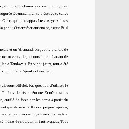
, au milieu de barres en construction, c’est
naugurée récemment, en sa présence et celles
e. Car ce qui peut apparaître aux yeux des «
) peut s’interpréter autrement, assure Paul
çais et un Allemand, on peut le prendre de
ectué un véritable parcours du combattant de
llée à Tambov. « En vingt jours, tout a été
ls appellent le ‘quartier français’».
 discours officiel. Pas question d’utiliser le
a-Tambov, de triste mémoire. Et même si des
e, enrôlé de force par les nazis à partir du
vant que derrière. « Ils sont pragmatiques »,
e à leur donner raison, « bien sûr, il ne faut
assé même douloureux, il faut avancer. Tous