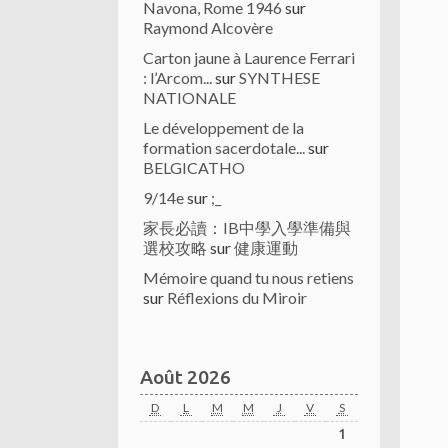
Navona, Rome 1946
sur
Raymond Alcovère
Carton jaune à Laurence Ferrari
: l’Arcom...
sur
SYNTHESE
NATIONALE
Le développement de la
formation sacerdotale...
sur
BELGICATHO
9/14e
sur
;_
家長必讀：IB中學入學準備與
選校攻略
sur
健康運動
Mémoire quand tu nous retiens
sur
Réflexions du Miroir
Août 2026
D
L
M
M
J
V
S
1