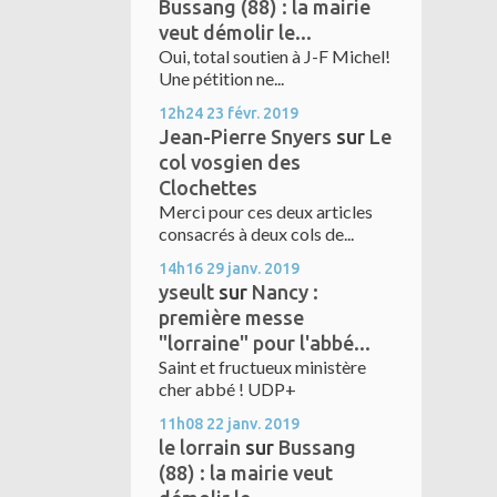
Bussang (88) : la mairie
veut démolir le...
Oui, total soutien à J-F Michel!
Une pétition ne...
12h24
23
févr. 2019
Jean-Pierre Snyers
sur
Le
col vosgien des
Clochettes
Merci pour ces deux articles
consacrés à deux cols de...
14h16
29
janv. 2019
yseult
sur
Nancy :
première messe
"lorraine" pour l'abbé...
Saint et fructueux ministère
cher abbé ! UDP+
11h08
22
janv. 2019
le lorrain
sur
Bussang
(88) : la mairie veut