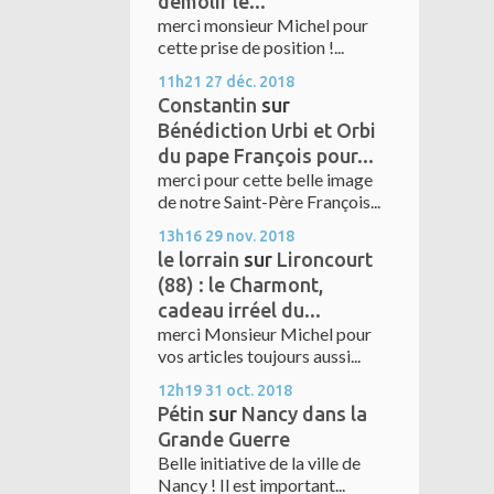
démolir le...
merci monsieur Michel pour
cette prise de position !...
11h21
27
déc. 2018
Constantin
sur
Bénédiction Urbi et Orbi
du pape François pour...
merci pour cette belle image
de notre Saint-Père François...
13h16
29
nov. 2018
le lorrain
sur
Lironcourt
(88) : le Charmont,
cadeau irréel du...
merci Monsieur Michel pour
vos articles toujours aussi...
12h19
31
oct. 2018
Pétin
sur
Nancy dans la
Grande Guerre
Belle initiative de la ville de
Nancy ! Il est important...