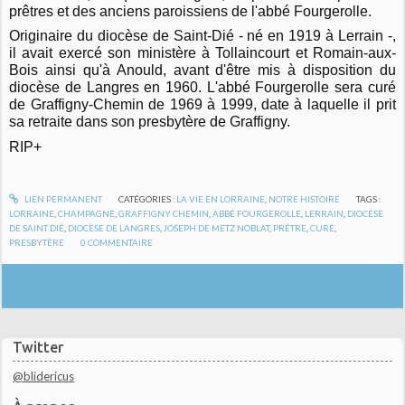
prêtres et des anciens paroissiens de l'abbé Fourgerolle.
Originaire du diocèse de Saint-Dié - né en 1919 à Lerrain -,
il avait exercé son ministère à Tollaincourt et Romain-aux-
Bois ainsi qu'à Anould, avant d'être mis à disposition du
diocèse de Langres en 1960. L'abbé Fourgerolle sera curé
de Graffigny-Chemin de 1969 à 1999, date à laquelle il prit
sa retraite dans son presbytère de Graffigny.
RIP+
LIEN PERMANENT
CATÉGORIES :
LA VIE EN LORRAINE
,
NOTRE HISTOIRE
TAGS :
LORRAINE
,
CHAMPAGNE
,
GRAFFIGNY CHEMIN
,
ABBÉ FOURGEROLLE
,
LERRAIN
,
DIOCÈSE
DE SAINT DIÉ
,
DIOCÈSE DE LANGRES
,
JOSEPH DE METZ NOBLAT
,
PRÊTRE
,
CURÉ
,
PRESBYTÈRE
0
COMMENTAIRE
Twitter
@blidericus