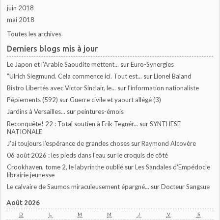
juin 2018
mai 2018
Toutes les archives
Derniers blogs mis à jour
Le Japon et l’Arabie Saoudite mettent...
sur
Euro-Synergies
”Ulrich Siegmund. Cela commence ici. Tout est...
sur
Lionel Baland
Bistro Libertés avec Victor Sinclair, le...
sur
l'information nationaliste
Pépiements (592)
sur
Guerre civile et yaourt allégé (3)
Jardins à Versailles...
sur
peintures-émois
Reconquête! 22 : Total soutien à Erik Tegnér...
sur
SYNTHESE
NATIONALE
J’ai toujours l’espérance de grandes choses
sur
Raymond Alcovère
06 août 2026 : les pieds dans l'eau
sur
le croquis de côté
Crookhaven, tome 2, le labyrinthe oublié
sur
Les Sandales d'Empédocle
librairie jeunesse
Le calvaire de Saumos miraculeusement épargné...
sur
Docteur Sangsue
Août 2026
D
L
M
M
J
V
S