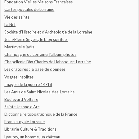
Fondation Vieilles Maisons Françaises
Cartes postales de Lorraine
Vie des saints
La Nef
Société d'Histoire et d'Archéologie de la Lorraine
Jean-Pierre Snyers, le blog spirituel
Martinvelle jadis
Champagne ou Lorraine, l'album photos
Chapellenie Bhx Charles de Habsbourg-Lorraine
Les oratoires : la base de données
Vosges Insolites
Images de la guerre 14-18
Les Amis de Saint-Nicolas-des-Lorrains
Boulevard Voltaire
Sainte Jeanne d'Arc
Dictionnaire topographique de la France
France royale Lorraine
Librairie Culture & Traditions
Lyautey, un homme, un château