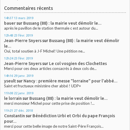
Commentaires récents
14h37
13
mars 2019
bauer
sur
Bussang (88) : la mairie veut démolir le...
après le pavillon de le station thermale c est autour du...
12h48
23
févr. 2019
Jean-Pierre Snyers
sur
Bussang (88) : la mairie veut démolir
le...
Oui, total soutien à J-F Michel! Une pétition ne...
12h24
23
févr. 2019
Jean-Pierre Snyers
sur
Le col vosgien des Clochettes
Merci pour ces deux articles consacrés à deux cols de...
14h16
29
janv. 2019
yseult
sur
Nancy : première messe "lorraine" pour l'abbé...
Saint et fructueux ministère cher abbé ! UDP+
11h08
22
janv. 2019
le lorrain
sur
Bussang (88) : la mairie veut démolir le...
merci monsieur Michel pour cette prise de position !...
11h21
27
déc. 2018
Constantin
sur
Bénédiction Urbi et Orbi du pape François
pour...
merci pour cette belle image de notre Saint-Père François...