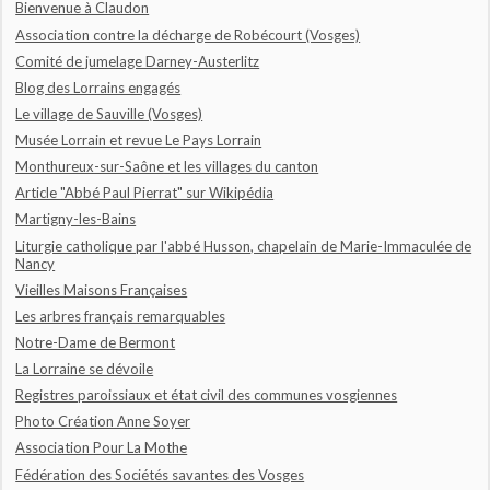
Bienvenue à Claudon
Association contre la décharge de Robécourt (Vosges)
Comité de jumelage Darney-Austerlitz
Blog des Lorrains engagés
Le village de Sauville (Vosges)
Musée Lorrain et revue Le Pays Lorrain
Monthureux-sur-Saône et les villages du canton
Article "Abbé Paul Pierrat" sur Wikipédia
Martigny-les-Bains
Liturgie catholique par l'abbé Husson, chapelain de Marie-Immaculée de
Nancy
Vieilles Maisons Françaises
Les arbres français remarquables
Notre-Dame de Bermont
La Lorraine se dévoile
Registres paroissiaux et état civil des communes vosgiennes
Photo Création Anne Soyer
Association Pour La Mothe
Fédération des Sociétés savantes des Vosges