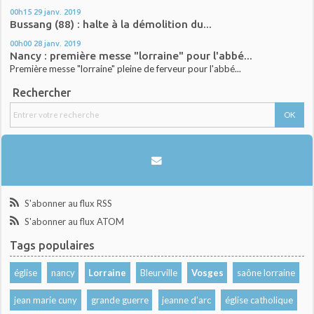
00h15
29
janv. 2019
Bussang (88) : halte à la démolition du...
00h00
28
janv. 2019
Nancy : première messe "lorraine" pour l'abbé...
Première messe "lorraine" pleine de ferveur pour l'abbé...
Rechercher
S'abonner au flux RSS
S'abonner au flux ATOM
Tags populaires
église
nancy
Lorraine
Bleurville
Vosges
saône lorraine
jean marie cuny
grande guerre
jeanne d'arc
église catholique