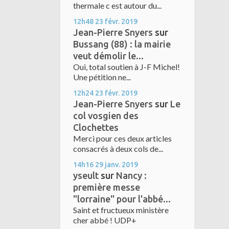
thermale c est autour du...
12h48
23
févr. 2019
Jean-Pierre Snyers
sur
Bussang (88) : la mairie
veut démolir le...
Oui, total soutien à J-F Michel!
Une pétition ne...
12h24
23
févr. 2019
Jean-Pierre Snyers
sur
Le
col vosgien des
Clochettes
Merci pour ces deux articles
consacrés à deux cols de...
14h16
29
janv. 2019
yseult
sur
Nancy :
première messe
"lorraine" pour l'abbé...
Saint et fructueux ministère
cher abbé ! UDP+