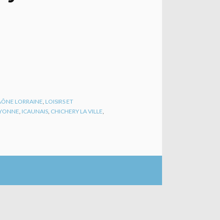
SAÔNE LORRAINE
,
LOISIRS ET
YONNE
,
ICAUNAIS
,
CHICHERY LA VILLE
,