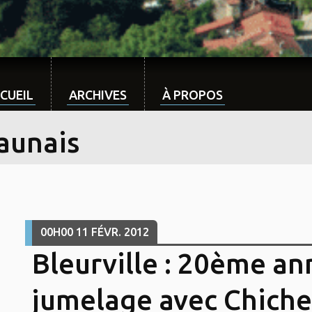
CUEIL
ARCHIVES
À PROPOS
aunais
00H00
11
FÉVR. 2012
Bleurville : 20ème an
jumelage avec Chicher