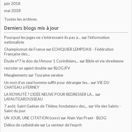
juin 2018
mai 2018
Toutes les archives
Derniers blogs mis à jour
Pourquoi les juges ne s’intéressent-ils pas à...
sur
l'information
nationaliste
Championnat de France
sur
ECHIQUIER LEMPDAIS - Fédération
Française des...
Étude n°7 le don de l’Amour 1 Corinthiens...
sur
Bible et vie chretienne
recruter un agent double
sur
BLOGJFV
Meuglements
sur
Touraine sereine
Un mot d’un seul homme suffit pour déranger les...
sur
VIE DU
CHATEAU à FERNEY
LA ROYAUTÉ ? L'IDÉE NEUVE POUR REDRESSER LA...
sur
LAFAUTEAROUSSEAU
7 août. Saint Gaëtan de Thiène, fondateurs des...
sur
Vie des Saints -
Saint du jour
UN JOUR, UNE CITATION (cxxv)
sur
Alain Van Praet - BLOG
Délice de cathédrale
sur
La senteur de l'esprit