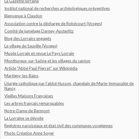
La Gazette lorraine
Institut national de recherches archéologiques préventives
Bienvenue à Claudon
Association contre la décharge de Robécourt (Vosges)
Comité de jumelage Darney-Austerlitz
Blog des Lorrains engagés
Le village de Sauville (Vosges)
Musée Lorrain et revue Le Pays Lorrain
Monthureux-sur-Saône et les villages du canton
Article "Abbé Paul Pierrat" sur Wikipédia
Martigny-les-Bains
Liturgie catholique par l'abbé Husson, chapelain de Marie-Immaculée de
Nancy
Vieilles Maisons Françaises
Les arbres français remarquables
Notre-Dame de Bermont
La Lorraine se dévoile
Registres paroissiaux et état civil des communes vosgiennes
Photo Création Anne Soyer