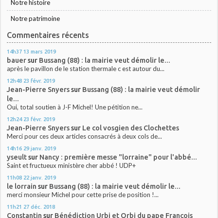
Notre histoire
Notre patrimoine
Commentaires récents
14h37
13
mars 2019
bauer
sur
Bussang (88) : la mairie veut démolir le...
après le pavillon de le station thermale c est autour du...
12h48
23
févr. 2019
Jean-Pierre Snyers
sur
Bussang (88) : la mairie veut démolir
le...
Oui, total soutien à J-F Michel! Une pétition ne...
12h24
23
févr. 2019
Jean-Pierre Snyers
sur
Le col vosgien des Clochettes
Merci pour ces deux articles consacrés à deux cols de...
14h16
29
janv. 2019
yseult
sur
Nancy : première messe "lorraine" pour l'abbé...
Saint et fructueux ministère cher abbé ! UDP+
11h08
22
janv. 2019
le lorrain
sur
Bussang (88) : la mairie veut démolir le...
merci monsieur Michel pour cette prise de position !...
11h21
27
déc. 2018
Constantin
sur
Bénédiction Urbi et Orbi du pape François