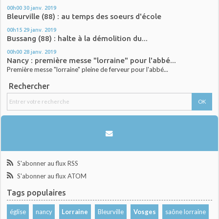
00h00
30
janv. 2019
Bleurville (88) : au temps des soeurs d'école
00h15
29
janv. 2019
Bussang (88) : halte à la démolition du...
00h00
28
janv. 2019
Nancy : première messe "lorraine" pour l'abbé...
Première messe "lorraine" pleine de ferveur pour l'abbé...
Rechercher
S'abonner au flux RSS
S'abonner au flux ATOM
Tags populaires
église
nancy
Lorraine
Bleurville
Vosges
saône lorraine