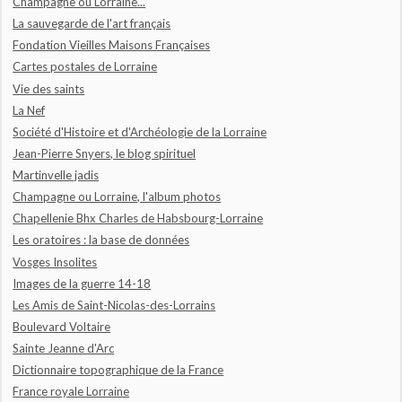
Champagne ou Lorraine...
La sauvegarde de l'art français
Fondation Vieilles Maisons Françaises
Cartes postales de Lorraine
Vie des saints
La Nef
Société d'Histoire et d'Archéologie de la Lorraine
Jean-Pierre Snyers, le blog spirituel
Martinvelle jadis
Champagne ou Lorraine, l'album photos
Chapellenie Bhx Charles de Habsbourg-Lorraine
Les oratoires : la base de données
Vosges Insolites
Images de la guerre 14-18
Les Amis de Saint-Nicolas-des-Lorrains
Boulevard Voltaire
Sainte Jeanne d'Arc
Dictionnaire topographique de la France
France royale Lorraine