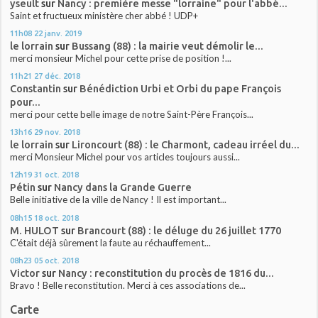
yseult
sur
Nancy : première messe "lorraine" pour l'abbé...
Saint et fructueux ministère cher abbé ! UDP+
11h08
22
janv. 2019
le lorrain
sur
Bussang (88) : la mairie veut démolir le...
merci monsieur Michel pour cette prise de position !...
11h21
27
déc. 2018
Constantin
sur
Bénédiction Urbi et Orbi du pape François
pour...
merci pour cette belle image de notre Saint-Père François...
13h16
29
nov. 2018
le lorrain
sur
Lironcourt (88) : le Charmont, cadeau irréel du...
merci Monsieur Michel pour vos articles toujours aussi...
12h19
31
oct. 2018
Pétin
sur
Nancy dans la Grande Guerre
Belle initiative de la ville de Nancy ! Il est important...
08h15
18
oct. 2018
M. HULOT
sur
Brancourt (88) : le déluge du 26 juillet 1770
C'était déjà sûrement la faute au réchauffement...
08h23
05
oct. 2018
Victor
sur
Nancy : reconstitution du procès de 1816 du...
Bravo ! Belle reconstitution. Merci à ces associations de...
Carte