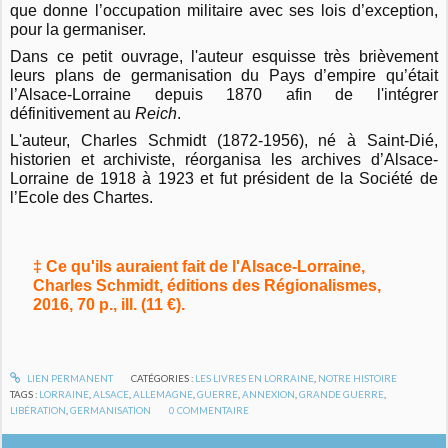
que donne l’occupation militaire avec ses lois d’exception,
pour la germaniser.
Dans ce petit ouvrage, l'auteur esquisse très brièvement
leurs plans de germanisation du Pays d’empire qu’était
l’Alsace-Lorraine depuis 1870 afin de l'intégrer
définitivement au
Reich
.
L'auteur, Charles Schmidt (1872-1956), né à Saint-Dié,
historien et archiviste, réorganisa les archives d’Alsace-
Lorraine de 1918 à 1923 et fut président de la Société de
l’Ecole des Chartes.
‡ Ce qu'ils auraient fait de l'Alsace-Lorraine,
Charles Schmidt, éditions des Régionalismes,
2016, 70 p., ill. (11 €).
LIEN PERMANENT
CATÉGORIES :
LES LIVRES EN LORRAINE
,
NOTRE HISTOIRE
TAGS :
LORRAINE
,
ALSACE
,
ALLEMAGNE
,
GUERRE
,
ANNEXION
,
GRANDE GUERRE
,
LIBÉRATION
,
GERMANISATION
0
COMMENTAIRE