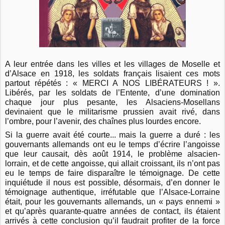
A leur entrée dans les villes et les villages de Moselle et
d’Alsace en 1918, les soldats français lisaient ces mots
partout répétés : « MERCI A NOS LIBÉRATEURS ! ».
Libérés, par les soldats de l’Entente, d’une domination
chaque jour plus pesante, les Alsaciens-Mosellans
devinaient que le militarisme prussien avait rivé, dans
l’ombre, pour l’avenir, des chaînes plus lourdes encore.
Si la guerre avait été courte... mais la guerre a duré : les
gouvernants allemands ont eu le temps d’écrire l’angoisse
que leur causait, dès août 1914, le problème alsacien-
lorrain, et de cette an­goisse, qui allait croissant, ils n’ont pas
eu le temps de faire disparaître le témoignage. De cette
inquiétude il nous est possible, désormais, d’en donner le
témoignage authen­tique, irréfutable que l’Alsace-Lorraine
était, pour les gouvernants allemands, un « pays ennemi »
et qu’après quarante-quatre années de contact, ils étaient
arrivés à cette con­clusion qu’il faudrait profiter de la force