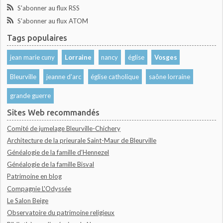
S'abonner au flux RSS
S'abonner au flux ATOM
Tags populaires
jean marie cuny
Lorraine
nancy
église
Vosges
Bleurville
jeanne d'arc
église catholique
saône lorraine
grande guerre
Sites Web recommandés
Comité de jumelage Bleurville-Chichery
Architecture de la prieurale Saint-Maur de Bleurville
Généalogie de la famille d'Hennezel
Généalogie de la famille Bisval
Patrimoine en blog
Compagnie L'Odyssée
Le Salon Beige
Observatoire du patrimoine religieux