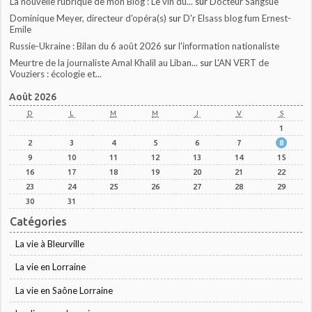
La nouvelle rubrique de mon Blog : Le vin du...
sur
Docteur Sangsue
Dominique Meyer, directeur d'opéra(s)
sur
D'r Elsass blog fum Ernest-
Emile
Russie-Ukraine : Bilan du 6 août 2026
sur
l'information nationaliste
Meurtre de la journaliste Amal Khalil au Liban...
sur
L'AN VERT de
Vouziers : écologie et...
Août 2026
D
L
M
M
J
V
S
1
2
3
4
5
6
7
8
9
10
11
12
13
14
15
16
17
18
19
20
21
22
23
24
25
26
27
28
29
30
31
Catégories
La vie à Bleurville
La vie en Lorraine
La vie en Saône Lorraine