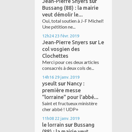
Jean-Pierre Snyers
sur
Bussang (88) : la mairie
veut démolir le...
Oui, total soutien à J-F Michel!
Une pétition ne...
12h24
23
févr. 2019
Jean-Pierre Snyers
sur
Le
col vosgien des
Clochettes
Merci pour ces deux articles
consacrés à deux cols de...
14h16
29
janv. 2019
yseult
sur
Nancy :
première messe
"lorraine" pour l'abbé...
Saint et fructueux ministère
cher abbé ! UDP+
11h08
22
janv. 2019
le lorrain
sur
Bussang
(88) : la mairie veut