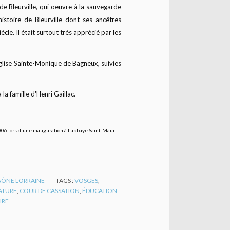
e Bleurville, qui oeuvre à la sauvegarde
histoire de Bleurville dont ses ancêtres
cle. Il était surtout très apprécié par les
glise Sainte-Monique de Bagneux, suivies
a famille d'Henri Gaillac.
 2006 lors d'une inauguration à l'abbaye Saint-Maur
SAÔNE LORRAINE
TAGS :
VOSGES
,
ATURE
,
COUR DE CASSATION
,
ÉDUCATION
IRE