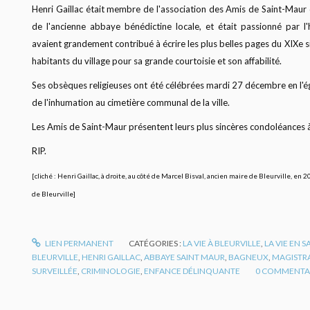
Henri Gaillac était membre de l'association des Amis de Saint-Maur d
de l'ancienne abbaye bénédictine locale, et était passionné par l'
avaient grandement contribué à écrire les plus belles pages du XIXe siè
habitants du village pour sa grande courtoisie et son affabilité.
Ses obsèques religieuses ont été célébrées mardi 27 décembre en l'é
de l'inhumation au cimetière communal de la ville.
Les Amis de Saint-Maur présentent leurs plus sincères condoléances à l
RIP.
[cliché : Henri Gaillac, à droite, au côté de Marcel Bisval, ancien maire de Bleurville, en
de Bleurville]
LIEN PERMANENT
CATÉGORIES :
LA VIE À BLEURVILLE
,
LA VIE EN 
BLEURVILLE
,
HENRI GAILLAC
,
ABBAYE SAINT MAUR
,
BAGNEUX
,
MAGISTR
SURVEILLÉE
,
CRIMINOLOGIE
,
ENFANCE DÉLINQUANTE
0
COMMENTA