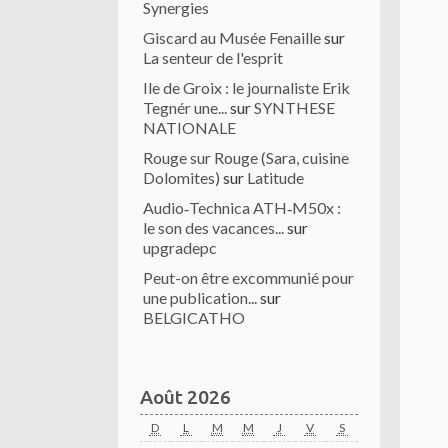
Synergies
Giscard au Musée Fenaille
sur
La senteur de l'esprit
Ile de Groix : le journaliste Erik
Tegnér une...
sur
SYNTHESE
NATIONALE
Rouge sur Rouge (Sara, cuisine
Dolomites)
sur
Latitude
Audio‑Technica ATH‑M50x :
le son des vacances...
sur
upgradepc
Peut-on être excommunié pour
une publication...
sur
BELGICATHO
Août 2026
D
L
M
M
J
V
S