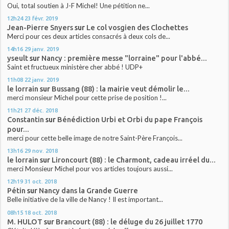
Oui, total soutien à J-F Michel! Une pétition ne...
12h24
23
févr. 2019
Jean-Pierre Snyers
sur
Le col vosgien des Clochettes
Merci pour ces deux articles consacrés à deux cols de...
14h16
29
janv. 2019
yseult
sur
Nancy : première messe "lorraine" pour l'abbé...
Saint et fructueux ministère cher abbé ! UDP+
11h08
22
janv. 2019
le lorrain
sur
Bussang (88) : la mairie veut démolir le...
merci monsieur Michel pour cette prise de position !...
11h21
27
déc. 2018
Constantin
sur
Bénédiction Urbi et Orbi du pape François
pour...
merci pour cette belle image de notre Saint-Père François...
13h16
29
nov. 2018
le lorrain
sur
Lironcourt (88) : le Charmont, cadeau irréel du...
merci Monsieur Michel pour vos articles toujours aussi...
12h19
31
oct. 2018
Pétin
sur
Nancy dans la Grande Guerre
Belle initiative de la ville de Nancy ! Il est important...
08h15
18
oct. 2018
M. HULOT
sur
Brancourt (88) : le déluge du 26 juillet 1770