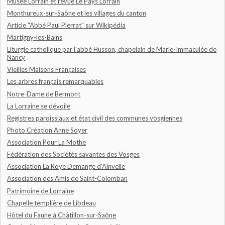
Musée Lorrain et revue Le Pays Lorrain
Monthureux-sur-Saône et les villages du canton
Article "Abbé Paul Pierrat" sur Wikipédia
Martigny-les-Bains
Liturgie catholique par l'abbé Husson, chapelain de Marie-Immaculée de
Nancy
Vieilles Maisons Françaises
Les arbres français remarquables
Notre-Dame de Bermont
La Lorraine se dévoile
Registres paroissiaux et état civil des communes vosgiennes
Photo Création Anne Soyer
Association Pour La Mothe
Fédération des Sociétés savantes des Vosges
Association La Roye Demange d'Ainvelle
Association des Amis de Saint-Colomban
Patrimoine de Lorraine
Chapelle templière de Libdeau
Hôtel du Faune à Châtillon-sur-Saône