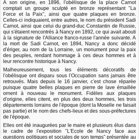
A son origine, en 1896, l'obélisque de la place Carnot
comptait un groupe sculpté en bronze représentant "La
Force et la Paix", ainsi que quatre plaques en bronze.
Celles-ci indiquaient, entre autres, le nom du président Sadi
Carnot, ainsi que celui du grand-duc Constantin de Russie,
qui s'étaient rencontrés à Nancy en 1892, ce qui avait abouti
à la signature de l'Alliance franco-russe l'année suivante. A
l
a mort de Sadi Carnot, en 1894, Nancy a donc décidé
d'ériger, au nom de la Lorraine, un monument pour la paix
des peuples, rendant hommage à ces deux hommes et à
leur rencontre historique à Nancy.
Malheureusement, tous les éléments décoratifs de
l'obélisque ont disparu sous l'Occupation sans jamais être
retrouvés. Mais depuis le 16 janvier, c'est chose réparée
puisque quatre belles plaques en pierre de lave émaillée
ornent à nouveau le monument. Fidèles aux plaques
d'origine, elles citent, en plus des deux hommes, les trois
départements lorrains de l'époque (dont la Moselle ne faisait
pas partie) et le nom des chefs-lieux et des sous-préfectures
de l'époque.
Elles ont été inaugurées par le maire et plusieurs élus dans
le cadre de l'exposition "L'Ecole de Nancy face aux
questions politiques et sociales de son temps" présentée au