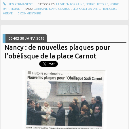
LIEN PERMANENT
CATÉGORIES :
LA VIE EN LORRAINE
,
NOTRE HISTOIRE
,
NOTRE
PATRIMOINE
TAGS :
LORRAINE
,
NANCY
,
CARNOT
,
LÉOPOLD
,
FONTAINE
,
FRANÇOISE
HERVÉ
0
COMMENTAIRE
00H02
30
JANV. 2016
Nancy : de nouvelles plaques pour
l'obélisque de la place Carnot