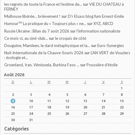
les regrets de toute la France et l'estime de...
sur
VIE DU CHATEAU à
FERNEY
Mulhouse libérée… brièvement !
sur
D'r Elsass blog fum Ernest-Emile
Humour²²² La pratique du « Toujours plus » ne...
sur
XYZ, ABCD
Russie Ukraine : Bilan du 7 août 2026
sur
l'information nationaliste
Ce mois-ci, au ciné-club...
sur
le croquis de côté
Douguine, Mamleev, le dard métaphysique et la...
sur
Euro-Synergies
Nuit Internationale de la Chauve-Souris 2026
sur
L'AN VERT de Vouziers
: écologie et...
Groenland, Iran, Vénézuela, Burkina Faso ...
sur
Poussière d'étoile
Août 2026
D
L
M
M
J
V
S
1
2
3
4
5
6
7
8
9
10
11
12
13
14
15
16
17
18
19
20
21
22
23
24
25
26
27
28
29
30
31
Catégories