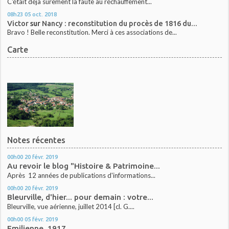
C'était déjà sûrement la faute au réchauffement...
08h23
05
oct. 2018
Victor
sur
Nancy : reconstitution du procès de 1816 du...
Bravo ! Belle reconstitution. Merci à ces associations de...
Carte
Notes récentes
00h00
20
févr. 2019
Au revoir le blog "Histoire & Patrimoine...
Après 12 années de publications d'informations...
00h00
20
févr. 2019
Bleurville, d'hier... pour demain : votre...
Bleurville, vue aérienne, juillet 2014 [cl. G....
00h00
05
févr. 2019
Emilienne, 1917