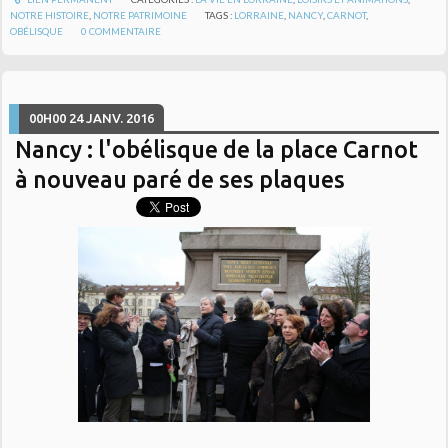
NOTRE HISTOIRE
,
NOTRE PATRIMOINE
TAGS :
LORRAINE
,
NANCY
,
CARNOT
,
OBÉLISQUE
0
COMMENTAIRE
00H00
24
JANV. 2016
Nancy : l'obélisque de la place Carnot
à nouveau paré de ses plaques