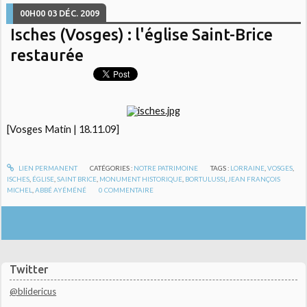
00H00
03
DÉC. 2009
Isches (Vosges) : l'église Saint-Brice
restaurée
[Vosges Matin | 18.11.09]
LIEN PERMANENT
CATÉGORIES :
NOTRE PATRIMOINE
TAGS :
LORRAINE
,
VOSGES
,
ISCHES
,
ÉGLISE
,
SAINT BRICE
,
MONUMENT HISTORIQUE
,
BORTULUSSI
,
JEAN FRANÇOIS
MICHEL
,
ABBÉ AYÉMÉNÉ
0
COMMENTAIRE
Twitter
@blidericus