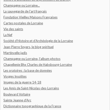
Champagne ou Lorraine...
La sauvegarde de l'art français
Fondation Vieilles Maisons Françaises
Cartes postales de Lorraine
Vie des saints
La Nef
Société d'Histoire et d'Archéologie de la Lorraine
Jean-Pierre Snyers, le blog spirituel
Martinvelle jadis
Champagne ou Lorraine, l'album photos
Chapellenie Bhx Charles de Habsbourg-Lorraine
Les oratoires : la base de données
Vosges Insolites
Images de la guerre 14-18
Les Amis de Saint-Nicolas-des-Lorrains
Boulevard Voltaire
Sainte Jeanne d'Arc
Dictionnaire topographique de la France