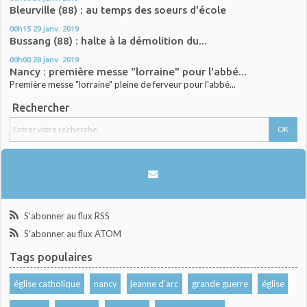
Bleurville (88) : au temps des soeurs d'école
00h15
29
janv. 2019
Bussang (88) : halte à la démolition du...
00h00
28
janv. 2019
Nancy : première messe "lorraine" pour l'abbé...
Première messe "lorraine" pleine de ferveur pour l'abbé...
Rechercher
S'abonner au flux RSS
S'abonner au flux ATOM
Tags populaires
église catholique
nancy
jeanne d'arc
grande guerre
église