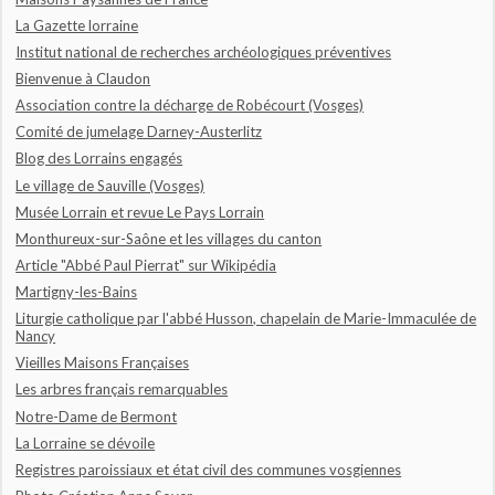
La Gazette lorraine
Institut national de recherches archéologiques préventives
Bienvenue à Claudon
Association contre la décharge de Robécourt (Vosges)
Comité de jumelage Darney-Austerlitz
Blog des Lorrains engagés
Le village de Sauville (Vosges)
Musée Lorrain et revue Le Pays Lorrain
Monthureux-sur-Saône et les villages du canton
Article "Abbé Paul Pierrat" sur Wikipédia
Martigny-les-Bains
Liturgie catholique par l'abbé Husson, chapelain de Marie-Immaculée de
Nancy
Vieilles Maisons Françaises
Les arbres français remarquables
Notre-Dame de Bermont
La Lorraine se dévoile
Registres paroissiaux et état civil des communes vosgiennes