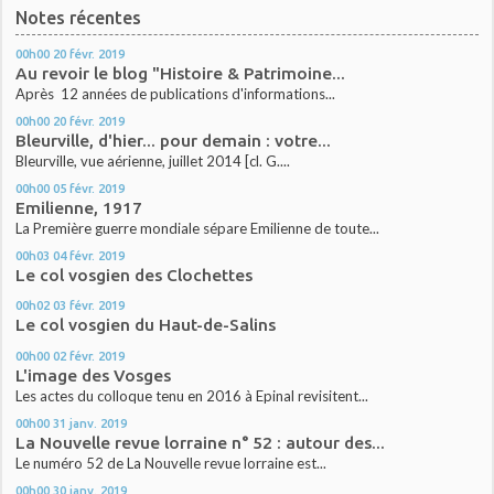
Notes récentes
00h00
20
févr. 2019
Au revoir le blog "Histoire & Patrimoine...
Après 12 années de publications d'informations...
00h00
20
févr. 2019
Bleurville, d'hier... pour demain : votre...
Bleurville, vue aérienne, juillet 2014 [cl. G....
00h00
05
févr. 2019
Emilienne, 1917
La Première guerre mondiale sépare Emilienne de toute...
00h03
04
févr. 2019
Le col vosgien des Clochettes
00h02
03
févr. 2019
Le col vosgien du Haut-de-Salins
00h00
02
févr. 2019
L'image des Vosges
Les actes du colloque tenu en 2016 à Epinal revisitent...
00h00
31
janv. 2019
La Nouvelle revue lorraine n° 52 : autour des...
Le numéro 52 de La Nouvelle revue lorraine est...
00h00
30
janv. 2019