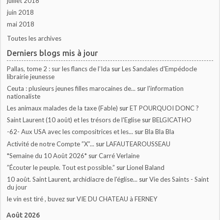
juillet 2018
juin 2018
mai 2018
Toutes les archives
Derniers blogs mis à jour
Pallas, tome 2 : sur les flancs de l’Ida
sur
Les Sandales d'Empédocle
librairie jeunesse
Ceuta : plusieurs jeunes filles marocaines de...
sur
l'information
nationaliste
Les animaux malades de la taxe (Fable)
sur
ET POURQUOI DONC ?
Saint Laurent (10 août) et les trésors de l'Eglise
sur
BELGICATHO
-62- Aux USA avec les compositrices et les...
sur
Bla Bla Bla
Activité de notre Compte ”X”...
sur
LAFAUTEAROUSSEAU
*Semaine du 10 Août 2026*
sur
Carré Verlaine
”Écouter le peuple. Tout est possible.”
sur
Lionel Baland
10 août. Saint Laurent, archidiacre de l'église...
sur
Vie des Saints - Saint
du jour
le vin est tiré , buvez
sur
VIE DU CHATEAU à FERNEY
Août 2026