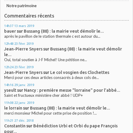
Notre patrimoine
Commentaires récents
14h37
13
mars 2019
bauer
sur
Bussang (88) : la mairie veut démolir le...
après le pavillon de le station thermale c est autour du...
12h48
23
févr. 2019
Jean-Pierre Snyers
sur
Bussang (88) : la mairie veut démolir
le...
Oui, total soutien à J-F Michel! Une pétition ne...
12h24
23
févr. 2019
Jean-Pierre Snyers
sur
Le col vosgien des Clochettes
Merci pour ces deux articles consacrés à deux cols de...
14h16
29
janv. 2019
yseult
sur
Nancy : première messe "lorraine" pour l'abbé...
Saint et fructueux ministère cher abbé ! UDP+
11h08
22
janv. 2019
le lorrain
sur
Bussang (88) : la mairie veut démolir le...
merci monsieur Michel pour cette prise de position !...
11h21
27
déc. 2018
Constantin
sur
Bénédiction Urbi et Orbi du pape François
pour...