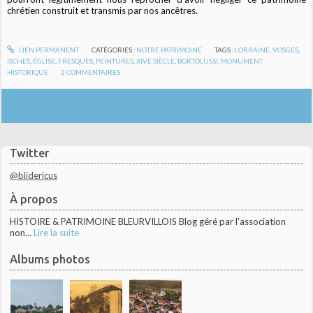
chrétien construit et transmis par nos ancêtres.
LIEN PERMANENT
CATÉGORIES :
NOTRE PATRIMOINE
TAGS :
LORRAINE
,
VOSGES
,
ISCHES
,
ÉGLISE
,
FRESQUES
,
PEINTURES
,
XIVE SIÈCLE
,
BORTOLUSSI
,
MONUMENT
HISTORIQUE
2
COMMENTAIRES
Twitter
@blidericus
À propos
HISTOIRE & PATRIMOINE BLEURVILLOIS Blog géré par l'association
non...
Lire la suite
Albums photos