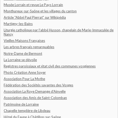
Musée Lorrain et revue Le Pays Lorrain
Monthureux-sur-Saône et les villages du canton
Article "Abbé Paul Pierrat" sur Wikipédia
Martigny-les-Bains
Liturgie catholique par l'abbé Husson, chapelain de Marie-Immaculée de
Nancy
Vieilles Maisons Françaises
Les arbres français remarquables
Notre-Dame de Bermont
La Lorraine se dévoile
Registres paroissiaux et état civil des communes vosgiennes
Photo Création Anne Soyer
Association Pour La Mothe
Fédération des Sociétés savantes des Vosges
Association La Roye Demange d'Ainvelle
Association des Amis de Saint-Colomban
Patrimoine de Lorraine
Chapelle templière de Libdeau
Hôtel du Faune à Châtillon-sur-Saône