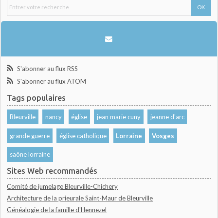
S'abonner au flux RSS
S'abonner au flux ATOM
Tags populaires
Bleurville
nancy
église
jean marie cuny
jeanne d'arc
grande guerre
église catholique
Lorraine
Vosges
saône lorraine
Sites Web recommandés
Comité de jumelage Bleurville-Chichery
Architecture de la prieurale Saint-Maur de Bleurville
Généalogie de la famille d'Hennezel