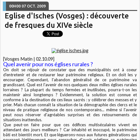
00H00
07
OCT. 2009
Eglise d'Isches (Vosges) : découverte
de fresques du XIVe siècle
[Vosges Matin | 02.10.09]
Quel avenir pour nos églises rurales ?
On doit se réjouir de constater que des municipalités ont à coeur
d'entretenir et de restaurer leur patrimoine religieux. Et on doit les y
encourager. Cependant, l'abandon généralisé de ce patrimoine va
grandissant. Quel est l'avenir de nos quelques deux milles églises rurales
lorraines ? La plupart du temps fermées et inutilisées, pourra-t-on les
maintenir ainsi longtemps ? Evidemment, la solution est connue et
conforme à la destination de ces lieux sacrés : y célébrer des messes et y
prier. Mais chacun connaît la situation de la démographie des clercs et le
niveau de pratique religieuse de nos contemporains... même si l'avenir
peut nous réserver d'agréables surprises et des retournements de
situations inattendus.
Que peut-on faire pour que ces édifices multiséculaires vivent en
attendant des jours meilleurs ? Car inhabité et inoccupé, le patrimoine
bâti est bientôt mort. Et que lèguerons-nous aux futures générations qui
pourront légitimement nous reprocher d'avoir négliger ce patrimoine