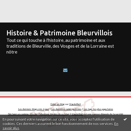
Histoire & Patrimoine Bleurvillois
Tout ce qui touche à l'histoire, au patrimoine et aux
traditions de Bleurville, des Vosges et de la Lorraine est
nôtre
Créer un blog
sur
Hautetfort
Les derniers blogs mis à jour
|
Les dernières notes publiées
|
Les tags les plus populaires
Déclarer un contenu illicite
|
Mentions légales de ce blog
|
Hautetfort
est une marque déposée de la société
En poursuivant votre navigation sur ce site, vous acceptez l'utilisation de
talkSpirit | Créez votre
blog
!
cookies. Ces derniers assurent le bon fonctionnement de nos services.
En
savoir plus
.