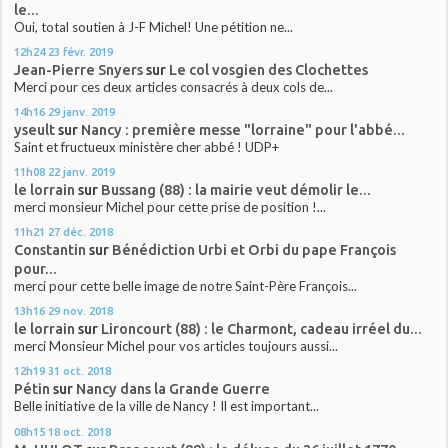
le...
Oui, total soutien à J-F Michel! Une pétition ne...
12h24
23
févr. 2019
Jean-Pierre Snyers
sur
Le col vosgien des Clochettes
Merci pour ces deux articles consacrés à deux cols de...
14h16
29
janv. 2019
yseult
sur
Nancy : première messe "lorraine" pour l'abbé...
Saint et fructueux ministère cher abbé ! UDP+
11h08
22
janv. 2019
le lorrain
sur
Bussang (88) : la mairie veut démolir le...
merci monsieur Michel pour cette prise de position !...
11h21
27
déc. 2018
Constantin
sur
Bénédiction Urbi et Orbi du pape François
pour...
merci pour cette belle image de notre Saint-Père François...
13h16
29
nov. 2018
le lorrain
sur
Lironcourt (88) : le Charmont, cadeau irréel du...
merci Monsieur Michel pour vos articles toujours aussi...
12h19
31
oct. 2018
Pétin
sur
Nancy dans la Grande Guerre
Belle initiative de la ville de Nancy ! Il est important...
08h15
18
oct. 2018