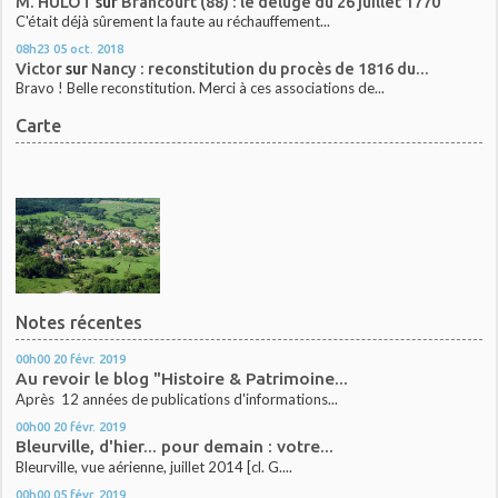
M. HULOT
sur
Brancourt (88) : le déluge du 26 juillet 1770
C'était déjà sûrement la faute au réchauffement...
08h23
05
oct. 2018
Victor
sur
Nancy : reconstitution du procès de 1816 du...
Bravo ! Belle reconstitution. Merci à ces associations de...
Carte
Notes récentes
00h00
20
févr. 2019
Au revoir le blog "Histoire & Patrimoine...
Après 12 années de publications d'informations...
00h00
20
févr. 2019
Bleurville, d'hier... pour demain : votre...
Bleurville, vue aérienne, juillet 2014 [cl. G....
00h00
05
févr. 2019