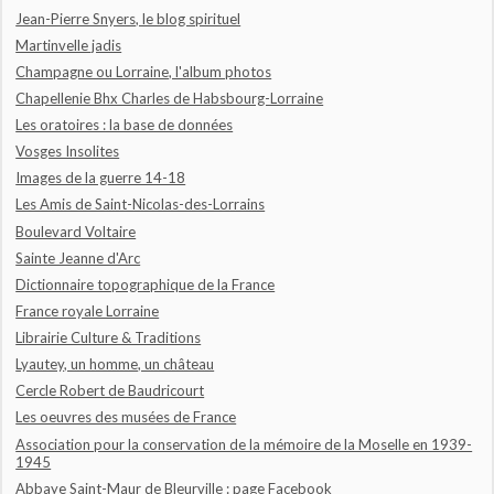
Jean-Pierre Snyers, le blog spirituel
Martinvelle jadis
Champagne ou Lorraine, l'album photos
Chapellenie Bhx Charles de Habsbourg-Lorraine
Les oratoires : la base de données
Vosges Insolites
Images de la guerre 14-18
Les Amis de Saint-Nicolas-des-Lorrains
Boulevard Voltaire
Sainte Jeanne d'Arc
Dictionnaire topographique de la France
France royale Lorraine
Librairie Culture & Traditions
Lyautey, un homme, un château
Cercle Robert de Baudricourt
Les oeuvres des musées de France
Association pour la conservation de la mémoire de la Moselle en 1939-
1945
Abbaye Saint-Maur de Bleurville : page Facebook