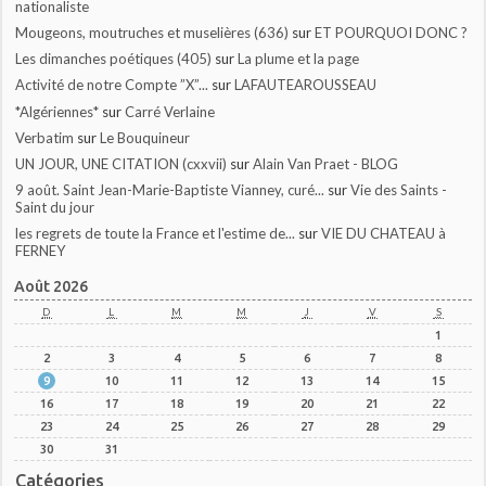
nationaliste
Mougeons, moutruches et muselières (636)
sur
ET POURQUOI DONC ?
Les dimanches poétiques (405)
sur
La plume et la page
Activité de notre Compte ”X”...
sur
LAFAUTEAROUSSEAU
*Algériennes*
sur
Carré Verlaine
Verbatim
sur
Le Bouquineur
UN JOUR, UNE CITATION (cxxvii)
sur
Alain Van Praet - BLOG
9 août. Saint Jean-Marie-Baptiste Vianney, curé...
sur
Vie des Saints -
Saint du jour
les regrets de toute la France et l'estime de...
sur
VIE DU CHATEAU à
FERNEY
Août 2026
D
L
M
M
J
V
S
1
2
3
4
5
6
7
8
9
10
11
12
13
14
15
16
17
18
19
20
21
22
23
24
25
26
27
28
29
30
31
Catégories