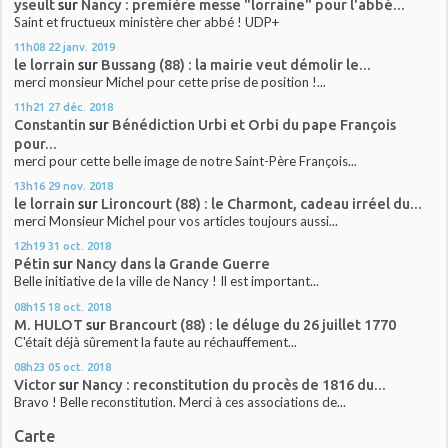
yseult
sur
Nancy : première messe "lorraine" pour l'abbé...
Saint et fructueux ministère cher abbé ! UDP+
11h08
22
janv. 2019
le lorrain
sur
Bussang (88) : la mairie veut démolir le...
merci monsieur Michel pour cette prise de position !...
11h21
27
déc. 2018
Constantin
sur
Bénédiction Urbi et Orbi du pape François
pour...
merci pour cette belle image de notre Saint-Père François...
13h16
29
nov. 2018
le lorrain
sur
Lironcourt (88) : le Charmont, cadeau irréel du...
merci Monsieur Michel pour vos articles toujours aussi...
12h19
31
oct. 2018
Pétin
sur
Nancy dans la Grande Guerre
Belle initiative de la ville de Nancy ! Il est important...
08h15
18
oct. 2018
M. HULOT
sur
Brancourt (88) : le déluge du 26 juillet 1770
C'était déjà sûrement la faute au réchauffement...
08h23
05
oct. 2018
Victor
sur
Nancy : reconstitution du procès de 1816 du...
Bravo ! Belle reconstitution. Merci à ces associations de...
Carte