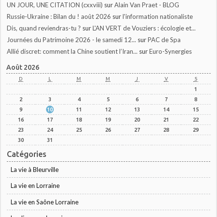
UN JOUR, UNE CITATION (cxxviii)
sur
Alain Van Praet - BLOG
Russie-Ukraine : Bilan du ! août 2026
sur
l'information nationaliste
Dis, quand reviendras-tu ?
sur
L'AN VERT de Vouziers : écologie et...
Journées du Patrimoine 2026 - le samedi 12...
sur
PAC de Spa
Allié discret: comment la Chine soutient l’Iran...
sur
Euro-Synergies
Août 2026
D
L
M
M
J
V
S
1
2
3
4
5
6
7
8
9
10
11
12
13
14
15
16
17
18
19
20
21
22
23
24
25
26
27
28
29
30
31
Catégories
La vie à Bleurville
La vie en Lorraine
La vie en Saône Lorraine