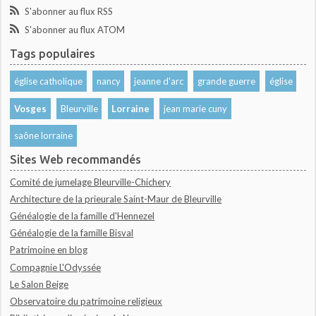
S'abonner au flux RSS
S'abonner au flux ATOM
Tags populaires
église catholique
nancy
jeanne d'arc
grande guerre
église
Vosges
Bleurville
Lorraine
jean marie cuny
saône lorraine
Sites Web recommandés
Comité de jumelage Bleurville-Chichery
Architecture de la prieurale Saint-Maur de Bleurville
Généalogie de la famille d'Hennezel
Généalogie de la famille Bisval
Patrimoine en blog
Compagnie L'Odyssée
Le Salon Beige
Observatoire du patrimoine religieux