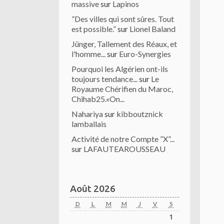
massive
sur
Lapinos
”Des villes qui sont sûres. Tout
est possible.”
sur
Lionel Baland
Jünger, Tallement des Réaux, et
l'homme...
sur
Euro-Synergies
Pourquoi les Algérien ont-ils
toujours tendance...
sur
Le
Royaume Chérifien du Maroc,
Chihab25.«On...
Nahariya
sur
kibboutznick
lamballais
Activité de notre Compte ”X”...
sur
LAFAUTEAROUSSEAU
Août 2026
D
L
M
M
J
V
S
1