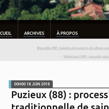
CUEIL
ARCHIVES
À PROPOS
Bleurville (88) : balade-découverte du village av
Robécourt (88) : nouvelle sais
00H00
18
JUIN 2018
Puzieux (88) : proces
traditionnelle de sa