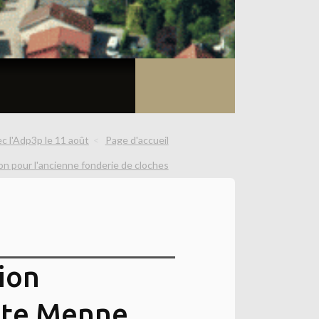
ec l'Adp3p le 11 août
Page d'accueil
on pour l'ancienne fonderie de cloches
sion
inte Menne