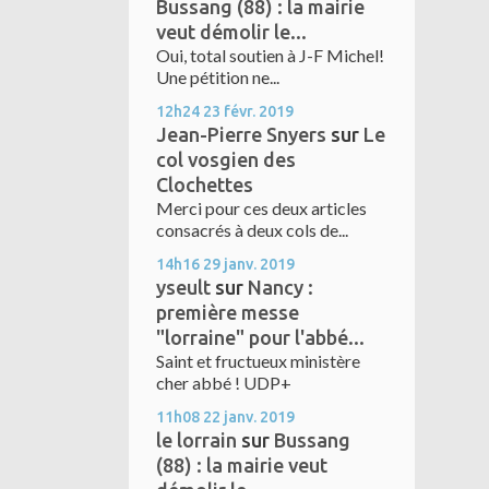
Bussang (88) : la mairie
veut démolir le...
Oui, total soutien à J-F Michel!
Une pétition ne...
12h24
23
févr. 2019
Jean-Pierre Snyers
sur
Le
col vosgien des
Clochettes
Merci pour ces deux articles
consacrés à deux cols de...
14h16
29
janv. 2019
yseult
sur
Nancy :
première messe
"lorraine" pour l'abbé...
Saint et fructueux ministère
cher abbé ! UDP+
11h08
22
janv. 2019
le lorrain
sur
Bussang
(88) : la mairie veut