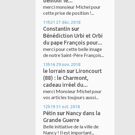
démolir le...
merci monsieur Michel pour
cette prise de position !...
11h21
27
déc. 2018
Constantin
sur
Bénédiction Urbi et Orbi
du pape François pour...
merci pour cette belle image
de notre Saint-Père François...
13h16
29
nov. 2018
le lorrain
sur
Lironcourt
(88) : le Charmont,
cadeau irréel du...
merci Monsieur Michel pour
vos articles toujours aussi...
12h19
31
oct. 2018
Pétin
sur
Nancy dans la
Grande Guerre
Belle initiative de la ville de
Nancy ! Il est important...