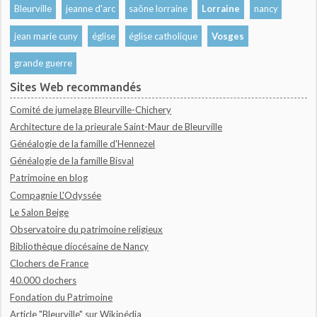
Bleurville
jeanne d'arc
saône lorraine
Lorraine
nancy
jean marie cuny
église
église catholique
Vosges
grande guerre
Sites Web recommandés
Comité de jumelage Bleurville-Chichery
Architecture de la prieurale Saint-Maur de Bleurville
Généalogie de la famille d'Hennezel
Généalogie de la famille Bisval
Patrimoine en blog
Compagnie L'Odyssée
Le Salon Beige
Observatoire du patrimoine religieux
Bibliothèque diocésaine de Nancy
Clochers de France
40.000 clochers
Fondation du Patrimoine
Article "Bleurville" sur Wikipédia