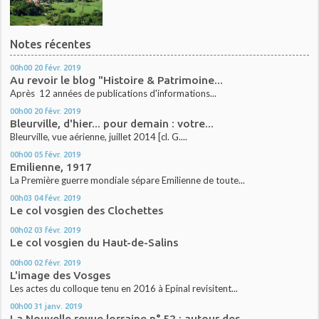
Notes récentes
00h00
20
févr. 2019
Au revoir le blog "Histoire & Patrimoine...
Après 12 années de publications d'informations...
00h00
20
févr. 2019
Bleurville, d'hier... pour demain : votre...
Bleurville, vue aérienne, juillet 2014 [cl. G....
00h00
05
févr. 2019
Emilienne, 1917
La Première guerre mondiale sépare Emilienne de toute...
00h03
04
févr. 2019
Le col vosgien des Clochettes
00h02
03
févr. 2019
Le col vosgien du Haut-de-Salins
00h00
02
févr. 2019
L'image des Vosges
Les actes du colloque tenu en 2016 à Epinal revisitent...
00h00
31
janv. 2019
La Nouvelle revue lorraine n° 52 : autour des...