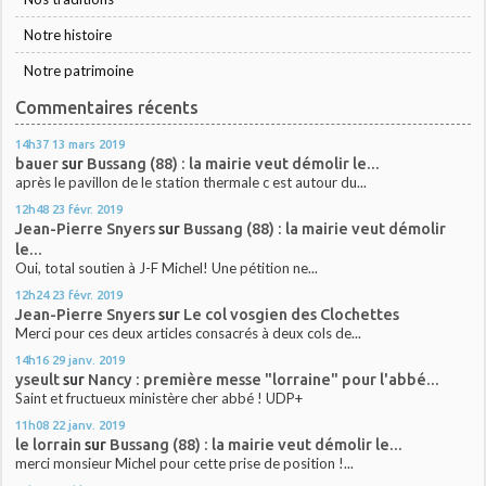
Notre histoire
Notre patrimoine
Commentaires récents
14h37
13
mars 2019
bauer
sur
Bussang (88) : la mairie veut démolir le...
après le pavillon de le station thermale c est autour du...
12h48
23
févr. 2019
Jean-Pierre Snyers
sur
Bussang (88) : la mairie veut démolir
le...
Oui, total soutien à J-F Michel! Une pétition ne...
12h24
23
févr. 2019
Jean-Pierre Snyers
sur
Le col vosgien des Clochettes
Merci pour ces deux articles consacrés à deux cols de...
14h16
29
janv. 2019
yseult
sur
Nancy : première messe "lorraine" pour l'abbé...
Saint et fructueux ministère cher abbé ! UDP+
11h08
22
janv. 2019
le lorrain
sur
Bussang (88) : la mairie veut démolir le...
merci monsieur Michel pour cette prise de position !...