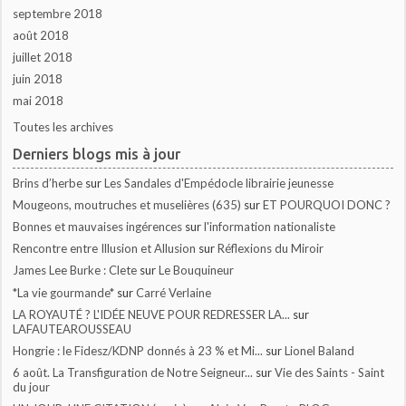
septembre 2018
août 2018
juillet 2018
juin 2018
mai 2018
Toutes les archives
Derniers blogs mis à jour
Brins d’herbe
sur
Les Sandales d'Empédocle librairie jeunesse
Mougeons, moutruches et muselières (635)
sur
ET POURQUOI DONC ?
Bonnes et mauvaises ingérences
sur
l'information nationaliste
Rencontre entre Illusion et Allusion
sur
Réflexions du Miroir
James Lee Burke : Clete
sur
Le Bouquineur
*La vie gourmande*
sur
Carré Verlaine
LA ROYAUTÉ ? L'IDÉE NEUVE POUR REDRESSER LA...
sur
LAFAUTEAROUSSEAU
Hongrie : le Fidesz/KDNP donnés à 23 % et Mi...
sur
Lionel Baland
6 août. La Transfiguration de Notre Seigneur...
sur
Vie des Saints - Saint
du jour