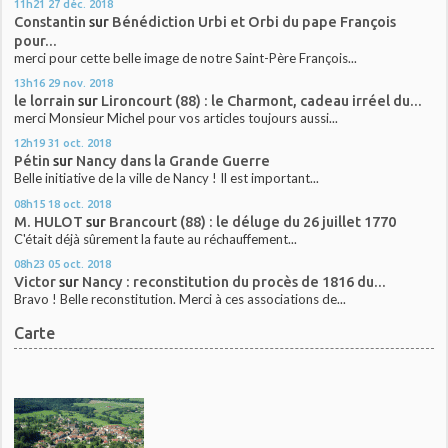
11h21
27
déc. 2018
Constantin
sur
Bénédiction Urbi et Orbi du pape François
pour...
merci pour cette belle image de notre Saint-Père François...
13h16
29
nov. 2018
le lorrain
sur
Lironcourt (88) : le Charmont, cadeau irréel du...
merci Monsieur Michel pour vos articles toujours aussi...
12h19
31
oct. 2018
Pétin
sur
Nancy dans la Grande Guerre
Belle initiative de la ville de Nancy ! Il est important...
08h15
18
oct. 2018
M. HULOT
sur
Brancourt (88) : le déluge du 26 juillet 1770
C'était déjà sûrement la faute au réchauffement...
08h23
05
oct. 2018
Victor
sur
Nancy : reconstitution du procès de 1816 du...
Bravo ! Belle reconstitution. Merci à ces associations de...
Carte