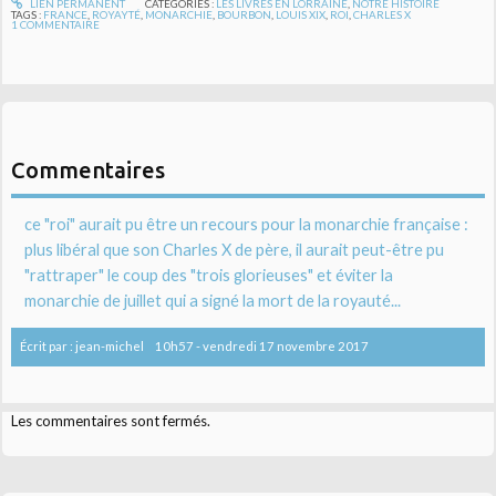
LIEN PERMANENT
CATÉGORIES :
LES LIVRES EN LORRAINE
,
NOTRE HISTOIRE
TAGS :
FRANCE
,
ROYAYTÉ
,
MONARCHIE
,
BOURBON
,
LOUIS XIX
,
ROI
,
CHARLES X
1
COMMENTAIRE
Commentaires
ce "roi" aurait pu être un recours pour la monarchie française :
plus libéral que son Charles X de père, il aurait peut-être pu
"rattraper" le coup des "trois glorieuses" et éviter la
monarchie de juillet qui a signé la mort de la royauté...
Écrit par :
jean-michel
10h57
-
vendredi 17
novembre 2017
Les commentaires sont fermés.