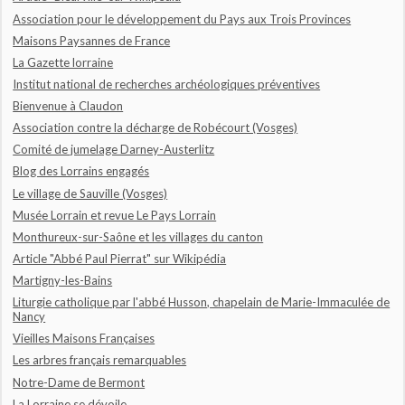
Association pour le développement du Pays aux Trois Provinces
Maisons Paysannes de France
La Gazette lorraine
Institut national de recherches archéologiques préventives
Bienvenue à Claudon
Association contre la décharge de Robécourt (Vosges)
Comité de jumelage Darney-Austerlitz
Blog des Lorrains engagés
Le village de Sauville (Vosges)
Musée Lorrain et revue Le Pays Lorrain
Monthureux-sur-Saône et les villages du canton
Article "Abbé Paul Pierrat" sur Wikipédia
Martigny-les-Bains
Liturgie catholique par l'abbé Husson, chapelain de Marie-Immaculée de
Nancy
Vieilles Maisons Françaises
Les arbres français remarquables
Notre-Dame de Bermont
La Lorraine se dévoile