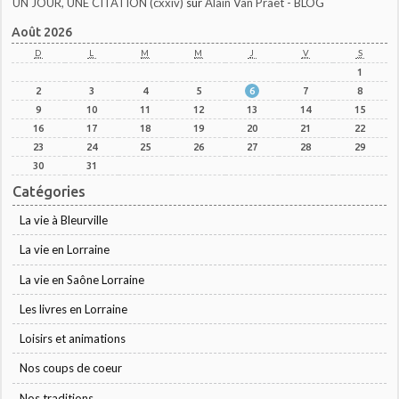
UN JOUR, UNE CITATION (cxxiv)
sur
Alain Van Praet - BLOG
Août 2026
D
L
M
M
J
V
S
1
2
3
4
5
6
7
8
9
10
11
12
13
14
15
16
17
18
19
20
21
22
23
24
25
26
27
28
29
30
31
Catégories
La vie à Bleurville
La vie en Lorraine
La vie en Saône Lorraine
Les livres en Lorraine
Loisirs et animations
Nos coups de coeur
Nos traditions