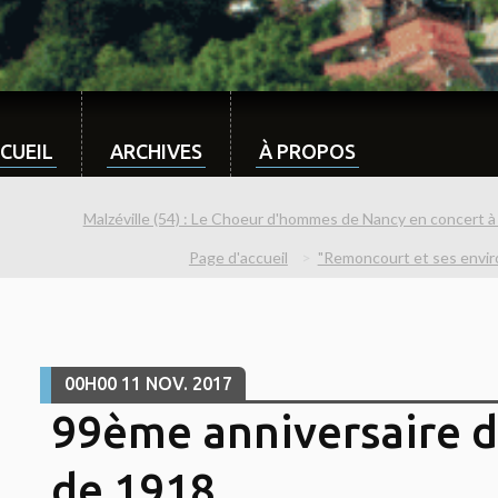
CUEIL
ARCHIVES
À PROPOS
Malzéville (54) : Le Choeur d'hommes de Nancy en concert à 
Page d'accueil
"Remoncourt et ses enviro
00H00
11
NOV. 2017
99ème anniversaire d
de 1918