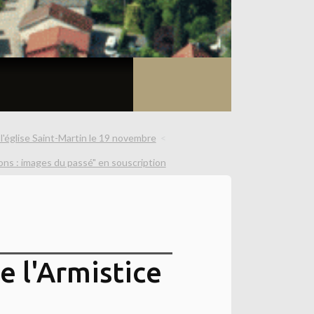
l'église Saint-Martin le 19 novembre
ns : images du passé" en souscription
e l'Armistice