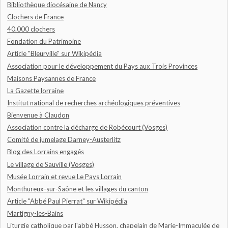
Bibliothèque diocésaine de Nancy
Clochers de France
40.000 clochers
Fondation du Patrimoine
Article "Bleurville" sur Wikipédia
Association pour le développement du Pays aux Trois Provinces
Maisons Paysannes de France
La Gazette lorraine
Institut national de recherches archéologiques préventives
Bienvenue à Claudon
Association contre la décharge de Robécourt (Vosges)
Comité de jumelage Darney-Austerlitz
Blog des Lorrains engagés
Le village de Sauville (Vosges)
Musée Lorrain et revue Le Pays Lorrain
Monthureux-sur-Saône et les villages du canton
Article "Abbé Paul Pierrat" sur Wikipédia
Martigny-les-Bains
Liturgie catholique par l'abbé Husson, chapelain de Marie-Immaculée de