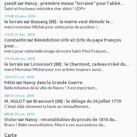
yseult
sur
Nancy : première messe "lorraine" pour l'abbé...
Saint et fructueux ministère cher abbé ! UDP+
11h08
22
janv. 2019
le lorrain
sur
Bussang (88) : la mairie veut démolir le...
merci monsieur Michel pour cette prise de position !...
11h21
27
déc. 2018
Constantin
sur
Bénédiction Urbi et Orbi du pape François
pour...
merci pour cette belle image de notre Saint-Père François...
13h16
29
nov. 2018
le lorrain
sur
Lironcourt (88) : le Charmont, cadeau irréel du...
merci Monsieur Michel pour vos articles toujours aussi...
12h19
31
oct. 2018
Pétin
sur
Nancy dans la Grande Guerre
Belle initiative de la ville de Nancy ! Il est important...
08h15
18
oct. 2018
M. HULOT
sur
Brancourt (88) : le déluge du 26 juillet 1770
C'était déjà sûrement la faute au réchauffement...
08h23
05
oct. 2018
Victor
sur
Nancy : reconstitution du procès de 1816 du...
Bravo ! Belle reconstitution. Merci à ces associations de...
Carte