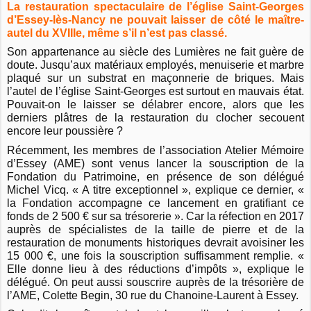
La restauration spectaculaire de l’église Saint-Georges
d’Essey-lès-Nancy ne pouvait laisser de côté le maître-
autel du XVIIIe, même s’il n’est pas classé.
Son appartenance au siècle des Lumières ne fait guère de
doute. Jusqu’aux matériaux employés, menuiserie et marbre
plaqué sur un substrat en maçonnerie de briques. Mais
l’autel de l’église Saint-Georges est surtout en mauvais état.
Pouvait-on le laisser se délabrer encore, alors que les
derniers plâtres de la restauration du clocher secouent
encore leur poussière ?
Récemment, les membres de l’association Atelier Mémoire
d’Essey (AME) sont venus lancer la souscription de la
Fondation du Patrimoine, en présence de son délégué
Michel Vicq. « A titre exceptionnel », explique ce dernier, «
la Fondation accompagne ce lancement en gratifiant ce
fonds de 2 500 € sur sa trésorerie ». Car la réfection en 2017
auprès de spécialistes de la taille de pierre et de la
restauration de monuments historiques devrait avoisiner les
15 000 €, une fois la souscription suffisamment remplie. «
Elle donne lieu à des réductions d’impôts », explique le
délégué. On peut aussi souscrire auprès de la trésorière de
l’AME, Colette Begin, 30 rue du Chanoine-Laurent à Essey.