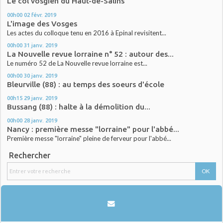
Le col vosgien du Haut-de-Salins
00h00
02
févr. 2019
L'image des Vosges
Les actes du colloque tenu en 2016 à Epinal revisitent...
00h00
31
janv. 2019
La Nouvelle revue lorraine n° 52 : autour des...
Le numéro 52 de La Nouvelle revue lorraine est...
00h00
30
janv. 2019
Bleurville (88) : au temps des soeurs d'école
00h15
29
janv. 2019
Bussang (88) : halte à la démolition du...
00h00
28
janv. 2019
Nancy : première messe "lorraine" pour l'abbé...
Première messe "lorraine" pleine de ferveur pour l'abbé...
Rechercher