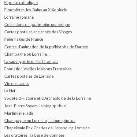
Riposte catholique
Plombières-les-Bains au XIXe siècle
Lorraine romane
Collections du patrimoine numérique
Cartes postales anciennes des Vosges
Pèlerinages de France
Centre d'animation de la préhistoire de Darney
Champagne ou Lorraine...
La sauvegarde de l'art français
Fondation Vieilles Maisons Françaises
Cartes postales de Lorraine
Vie des saints
La Nef
Société d'Histoire et d'Archéologie de la Lorraine
Jean-Pierre Snyers, le blog spirituel
Martinvelle jadis
Champagne ou Lorraine, l'album photos
Chapellenie Bhx Charles de Habsbourg-Lorraine
Les oratoires : la base de données