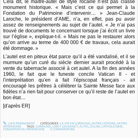
Cela dit, le maître-autel de style rocaille n’est pas classé
monument historique. « Mais c’est ce qui permet à la
Fondation du Patrimoine d’intervenir… » Jean-Claude
Laroche, le président d’AME, n’a, en effet, pas pu avoir
assez de renseignements au sujet de l’autel. « Je n’ai pas
trouvé de documents le concernant lorsque j'ai écrit un livre
sur l’église », explique-t-il. « Mais ne pas le restaurer alors
qu’on arrive au terme de 400 000 € de travaux, cela aurait
été dommage. »
L’autel est en piteux état parce qu’il a été vandalisé, et il se
murmure qu’un curé du siècle dernier aurait procédé à la
vente du tabernacle associé à cet autel. A la fin des années
1960, le fait que le funeste concile Vatican II - et
l'interprétation qu'en a fait l'épiscopat français - ait
encouragé les prêtres à célébrer la Sainte Messe face aux
fidèles n’a rien fait pour conserver ce qu’il reste de l’autel en
bon état…
[d'après ER]
LIEN PERMANENT
CATÉGORIES :
LA VIE EN LORRAINE
,
NOTRE HISTOIRE
,
NOTRE
PATRIMOINE
TAGS :
LORRAINE
,
ESSEY LES NANCY
,
AUTEL
,
ÉGLISE
,
CATHOLICISME
,
FONDATION DU PATRIMOINE
0
COMMENTAIRE