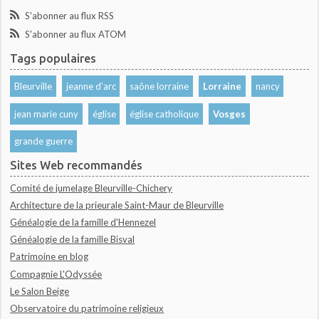
S'abonner au flux RSS
S'abonner au flux ATOM
Tags populaires
Bleurville
jeanne d'arc
saône lorraine
Lorraine
nancy
jean marie cuny
église
église catholique
Vosges
grande guerre
Sites Web recommandés
Comité de jumelage Bleurville-Chichery
Architecture de la prieurale Saint-Maur de Bleurville
Généalogie de la famille d'Hennezel
Généalogie de la famille Bisval
Patrimoine en blog
Compagnie L'Odyssée
Le Salon Beige
Observatoire du patrimoine religieux