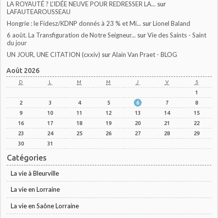
LA ROYAUTÉ ? L'IDÉE NEUVE POUR REDRESSER LA...
sur
LAFAUTEAROUSSEAU
Hongrie : le Fidesz/KDNP donnés à 23 % et Mi...
sur
Lionel Baland
6 août. La Transfiguration de Notre Seigneur...
sur
Vie des Saints - Saint
du jour
UN JOUR, UNE CITATION (cxxiv)
sur
Alain Van Praet - BLOG
Août 2026
D
L
M
M
J
V
S
1
2
3
4
5
6
7
8
9
10
11
12
13
14
15
16
17
18
19
20
21
22
23
24
25
26
27
28
29
30
31
Catégories
La vie à Bleurville
La vie en Lorraine
La vie en Saône Lorraine