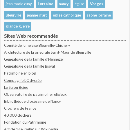
jean marie cuny
Lorraine
nancy
église
Vosges
Bleurville
jeanne d'arc
église catholique
saône lorraine
grande guerre
Sites Web recommandés
Comité de jumelage Bleurville-Chichery
Architecture de la prieurale Saint-Maur de Bleurville
Généalogie de la famille d'Hennezel
Généalogie de la famille Bisval
Patrimoine en blog
Compagnie L'Odyssée
Le Salon Beige
Observatoire du patrimoine religieux
Bibliothèque diocésaine de Nancy
Clochers de France
40.000 clochers
Fondation du Patrimoine
Article "Bleurville" sur Wikipédia