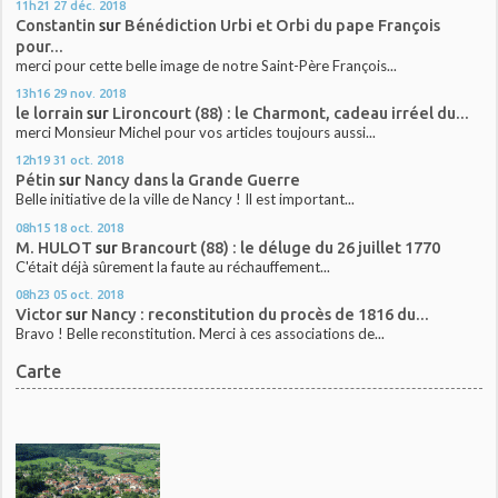
11h21
27
déc. 2018
Constantin
sur
Bénédiction Urbi et Orbi du pape François
pour...
merci pour cette belle image de notre Saint-Père François...
13h16
29
nov. 2018
le lorrain
sur
Lironcourt (88) : le Charmont, cadeau irréel du...
merci Monsieur Michel pour vos articles toujours aussi...
12h19
31
oct. 2018
Pétin
sur
Nancy dans la Grande Guerre
Belle initiative de la ville de Nancy ! Il est important...
08h15
18
oct. 2018
M. HULOT
sur
Brancourt (88) : le déluge du 26 juillet 1770
C'était déjà sûrement la faute au réchauffement...
08h23
05
oct. 2018
Victor
sur
Nancy : reconstitution du procès de 1816 du...
Bravo ! Belle reconstitution. Merci à ces associations de...
Carte