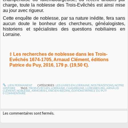
charge, toute la noblesse des Trois-Evêchés est ainsi mise
au jour avec rigueur.
Cette enquête de noblesse, par sa nature inédite, fera sans
aucun doute le bonheur des chercheurs, généalogistes,
historiens et spécialistes des questions nobiliaires en
Lorraine.
‡ Les recherches de noblesse dans les Trois-
Evêchés 1674-1705, Arnaud Clément, éditions
Patrice du Puy, 2016, 179 p. (19,50 €).
LIEN PERMANENT
CATÉGORIES :
LES LIVRES EN LORRAINE
,
NOS TRADITIONS
,
NOTRE
HISTOIRE
TAGS :
TROIS ÉVÊCHÉS
,
LORRAINE
,
CHAMPAGNE
,
LUXEMBOURG
,
ARNAUD
CLÉMENT
,
NOBLESSE
,
ARMOIRIES
,
ANCIEN RÉGIME
,
ÉDITIONS PATRICE DU PUY
0
COMMENTAIRE
Les commentaires sont fermés.