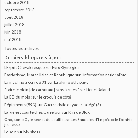
octobre 2018
septembre 2018
août 2018
juillet 2018
juin 2018
mai 2018
Toutes les archives
Derniers blogs mis à jour
L’Esprit Chevaleresque
sur
Euro-Synergies
Patriotisme, Marseillaise et République
sur
l'information nationaliste
La machine à écrire #31
sur
La plume et la page
”Faire le plein [de carburant] sans larmes.”
sur
Lionel Baland
La BD du mois :
sur
le croquis de côté
Pépiements (593)
sur
Guerre civile et yaourt allégé (3)
La vie est courte chez Carrefour
sur
Kris de Blog
Ono, tome 3 , le secret du souffle
sur
Les Sandales d'Empédocle librairie
jeunesse
Le soir
sur
My shots