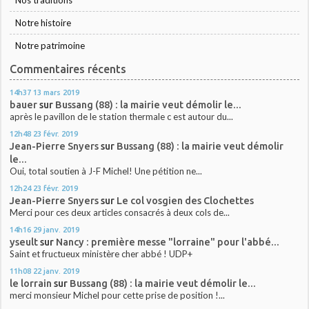
Notre histoire
Notre patrimoine
Commentaires récents
14h37
13
mars 2019
bauer
sur
Bussang (88) : la mairie veut démolir le...
après le pavillon de le station thermale c est autour du...
12h48
23
févr. 2019
Jean-Pierre Snyers
sur
Bussang (88) : la mairie veut démolir
le...
Oui, total soutien à J-F Michel! Une pétition ne...
12h24
23
févr. 2019
Jean-Pierre Snyers
sur
Le col vosgien des Clochettes
Merci pour ces deux articles consacrés à deux cols de...
14h16
29
janv. 2019
yseult
sur
Nancy : première messe "lorraine" pour l'abbé...
Saint et fructueux ministère cher abbé ! UDP+
11h08
22
janv. 2019
le lorrain
sur
Bussang (88) : la mairie veut démolir le...
merci monsieur Michel pour cette prise de position !...