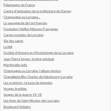
Pèlerinages de France
Centre d'animation de la préhistoire de Darney
Champagne ou Lorraine...
La sauvegarde de l'art français
Fondation Vieilles Maisons Françaises
Cartes postales de Lorraine
Vie des saints
La Nef
Société d'Histoire et d'Archéologie de la Lorraine
Jean-Pierre Snyers, le blog spirituel
Martinvelle jadis
Champagne ou Lorraine, l'album photos
Chapellenie Bhx Charles de Habsbourg-Lorraine
Les oratoires : la base de données
Vosges Insolites
Images de la guerre 14-18
Les Amis de Saint-Nicolas-des-Lorrains
Boulevard Voltaire