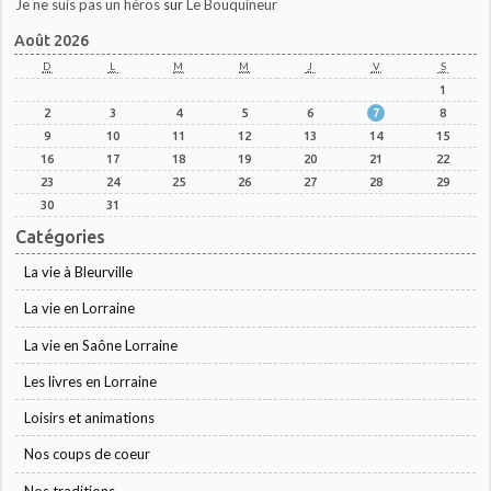
Je ne suis pas un héros
sur
Le Bouquineur
Août 2026
D
L
M
M
J
V
S
1
2
3
4
5
6
7
8
9
10
11
12
13
14
15
16
17
18
19
20
21
22
23
24
25
26
27
28
29
30
31
Catégories
La vie à Bleurville
La vie en Lorraine
La vie en Saône Lorraine
Les livres en Lorraine
Loisirs et animations
Nos coups de coeur
Nos traditions