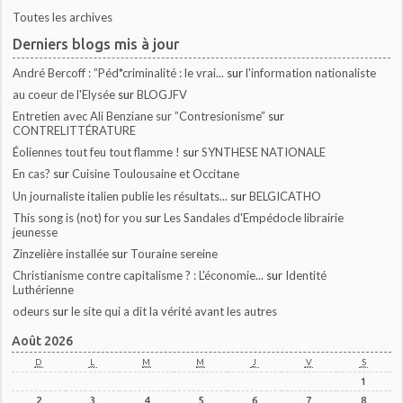
Toutes les archives
Derniers blogs mis à jour
André Bercoff : ”Péd*criminalité : le vrai...
sur
l'information nationaliste
au coeur de l'Elysée
sur
BLOGJFV
Entretien avec Ali Benziane sur ”Contresionisme”
sur
CONTRELITTÉRATURE
Éoliennes tout feu tout flamme !
sur
SYNTHESE NATIONALE
En cas?
sur
Cuisine Toulousaine et Occitane
Un journaliste italien publie les résultats...
sur
BELGICATHO
This song is (not) for you
sur
Les Sandales d'Empédocle librairie
jeunesse
Zinzelière installée
sur
Touraine sereine
Christianisme contre capitalisme ? : L'économie...
sur
Identité
Luthérienne
odeurs
sur
le site qui a dit la vérité avant les autres
Août 2026
D
L
M
M
J
V
S
1
2
3
4
5
6
7
8