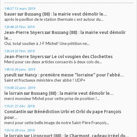
14h37
13
mars 2019
bauer
sur
Bussang (88) : la mairie veut démolir le...
après le pavillon de le station thermale c est autour du...
12h48
23
févr. 2019
Jean-Pierre Snyers
sur
Bussang (88) : la mairie veut démolir
le...
Oui, total soutien à J-F Michel! Une pétition ne...
12h24
23
févr. 2019
Jean-Pierre Snyers
sur
Le col vosgien des Clochettes
Merci pour ces deux articles consacrés à deux cols de...
14h16
29
janv. 2019
yseult
sur
Nancy : première messe "lorraine" pour l'abbé...
Saint et fructueux ministère cher abbé ! UDP+
11h08
22
janv. 2019
le lorrain
sur
Bussang (88) : la mairie veut démolir le...
merci monsieur Michel pour cette prise de position !...
11h21
27
déc. 2018
Constantin
sur
Bénédiction Urbi et Orbi du pape François
pour...
merci pour cette belle image de notre Saint-Père François...
13h16
29
nov. 2018
le lorrain
sur
Lironcourt (88) : le Charmont, cadeau irréel du...