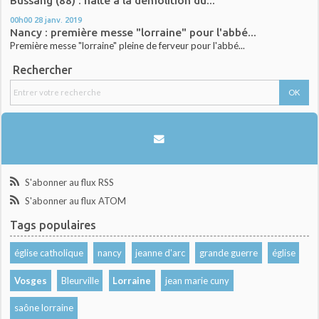
Bussang (88) : halte à la démolition du...
00h00
28
janv. 2019
Nancy : première messe "lorraine" pour l'abbé...
Première messe "lorraine" pleine de ferveur pour l'abbé...
Rechercher
S'abonner au flux RSS
S'abonner au flux ATOM
Tags populaires
église catholique
nancy
jeanne d'arc
grande guerre
église
Vosges
Bleurville
Lorraine
jean marie cuny
saône lorraine