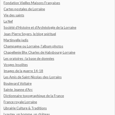
Fondation Vieilles Maisons Françaises
Cartes postales de Lorraine
Vie des saints
La Nef
Société d'Histoire et d'Archéologie de la Lorraine
Jean-Pierre Snyers, le blog spirituel
Martinvelle jadis
Champagne ou Lorraine, l'album photos
Chapellenie Bhx Charles de Habsbourg-Lorraine
Les oratoires : la base de données
Vosges Insolites
Images de la guerre 14-18
Les Amis de Saint-Nicolas-des-Lorrains
Boulevard Voltaire
Sainte Jeanne d'Arc
Dictionnaire topographique de la France
France royale Lorraine
Librairie Culture & Traditions
Lyautey, un homme, un château