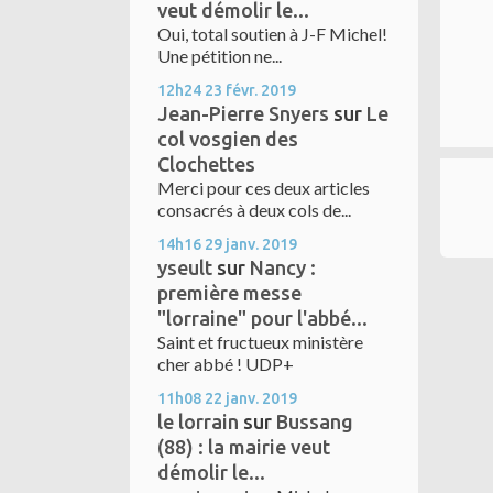
veut démolir le...
Oui, total soutien à J-F Michel!
Une pétition ne...
12h24
23
févr. 2019
Jean-Pierre Snyers
sur
Le
col vosgien des
Clochettes
Merci pour ces deux articles
consacrés à deux cols de...
14h16
29
janv. 2019
yseult
sur
Nancy :
première messe
"lorraine" pour l'abbé...
Saint et fructueux ministère
cher abbé ! UDP+
11h08
22
janv. 2019
le lorrain
sur
Bussang
(88) : la mairie veut
démolir le...