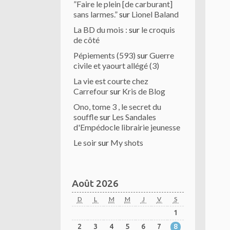
”Faire le plein [de carburant]
sans larmes.”
sur
Lionel Baland
La BD du mois :
sur
le croquis
de côté
Pépiements (593)
sur
Guerre
civile et yaourt allégé (3)
La vie est courte chez
Carrefour
sur
Kris de Blog
Ono, tome 3 , le secret du
souffle
sur
Les Sandales
d'Empédocle librairie jeunesse
Le soir
sur
My shots
Août 2026
D
L
M
M
J
V
S
1
2
3
4
5
6
7
8