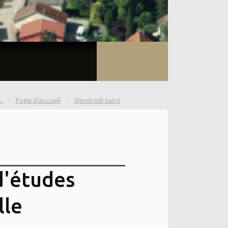
..
Page d'accueil
Vendredi saint
d'études
lle