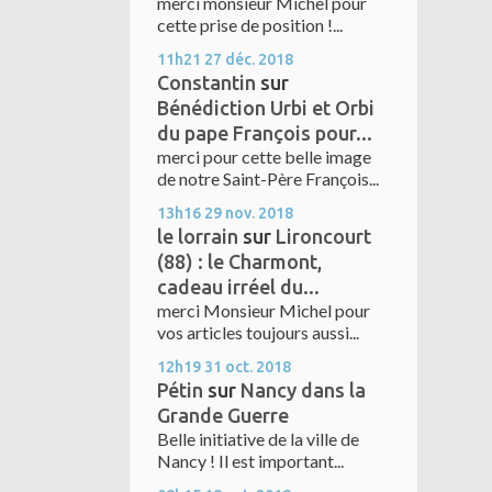
merci monsieur Michel pour
cette prise de position !...
11h21
27
déc. 2018
Constantin
sur
Bénédiction Urbi et Orbi
du pape François pour...
merci pour cette belle image
de notre Saint-Père François...
13h16
29
nov. 2018
le lorrain
sur
Lironcourt
(88) : le Charmont,
cadeau irréel du...
merci Monsieur Michel pour
vos articles toujours aussi...
12h19
31
oct. 2018
Pétin
sur
Nancy dans la
Grande Guerre
Belle initiative de la ville de
Nancy ! Il est important...