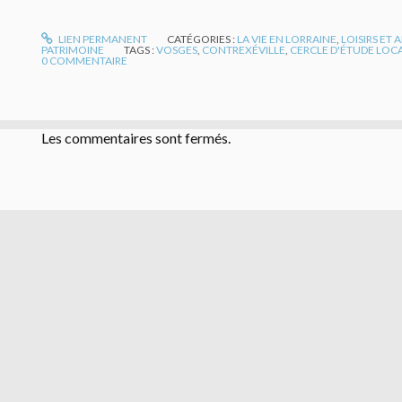
LIEN PERMANENT
CATÉGORIES :
LA VIE EN LORRAINE
,
LOISIRS ET
PATRIMOINE
TAGS :
VOSGES
,
CONTREXÉVILLE
,
CERCLE D'ÉTUDE LOC
0
COMMENTAIRE
Les commentaires sont fermés.