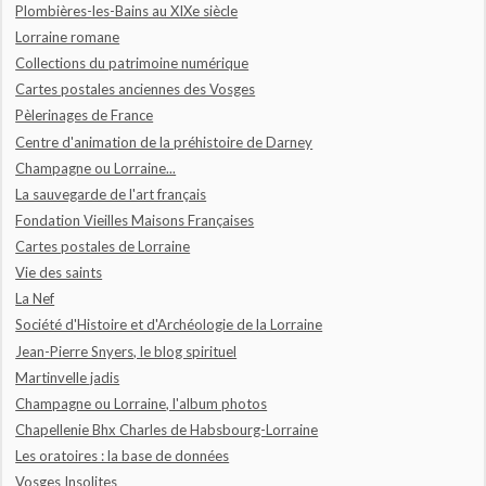
Plombières-les-Bains au XIXe siècle
Lorraine romane
Collections du patrimoine numérique
Cartes postales anciennes des Vosges
Pèlerinages de France
Centre d'animation de la préhistoire de Darney
Champagne ou Lorraine...
La sauvegarde de l'art français
Fondation Vieilles Maisons Françaises
Cartes postales de Lorraine
Vie des saints
La Nef
Société d'Histoire et d'Archéologie de la Lorraine
Jean-Pierre Snyers, le blog spirituel
Martinvelle jadis
Champagne ou Lorraine, l'album photos
Chapellenie Bhx Charles de Habsbourg-Lorraine
Les oratoires : la base de données
Vosges Insolites