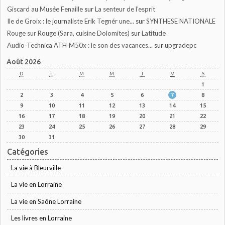
Giscard au Musée Fenaille
sur
La senteur de l'esprit
Ile de Groix : le journaliste Erik Tegnér une...
sur
SYNTHESE NATIONALE
Rouge sur Rouge (Sara, cuisine Dolomites)
sur
Latitude
Audio‑Technica ATH‑M50x : le son des vacances...
sur
upgradepc
Août 2026
D
L
M
M
J
V
S
1
2
3
4
5
6
7
8
9
10
11
12
13
14
15
16
17
18
19
20
21
22
23
24
25
26
27
28
29
30
31
Catégories
La vie à Bleurville
La vie en Lorraine
La vie en Saône Lorraine
Les livres en Lorraine