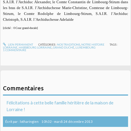
S.A.I.R. l’Archiduc Alexander, le Comte Constantin de Limbourg-Stirum dans
les bras de S.A.I.R. l’Archiduchesse Marie-Christine, Comtesse de Limbourg-
Stirum, le Comte Rodolphe de Limbourg-Stirum, S.A.I.R. l’Archiduc
Christoph, S.A.I.R. l’Archiduchesse Adelaïde
[cliché : ©Cour grand-ducale]
LIEN PERMANENT
CATÉGORIES :
NOS TRADITIONS
,
NOTRE HISTOIRE
TAGS :
LORRAINE
,
HABSBOURG LORRAINE
,
GRAND DUCHÉ
,
LUXEMBOURG
1
COMMENTAIRE
Commentaires
Félicitations à cette belle famille héritière de la maison de
Lorraine !
Écrit par :
lotharingien
10h32
-
mardi 24
décembre 2013