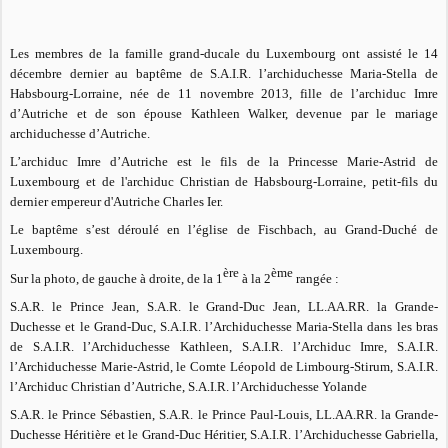
Les membres de la famille grand-ducale du Luxembourg ont assisté le 14
décembre dernier au baptême de S.A.I.R. l’archiduchesse Maria-Stella de
Habsbourg-Lorraine, née de 11 novembre 2013, fille de l’archiduc Imre
d’Autriche et de son épouse Kathleen Walker, devenue par le mariage
archiduchesse d’Autriche.
L’archiduc Imre d’Autriche est le fils de la Princesse Marie-Astrid de
Luxembourg et de l'archiduc Christian de Habsbourg-Lorraine, petit-fils du
dernier empereur d'Autriche Charles Ier.
Le baptême s’est déroulé en l’église de Fischbach, au Grand-Duché de
Luxembourg.
ère
ème
Sur la photo, de gauche à droite, de la 1
à la 2
rangée :
S.A.R. le Prince Jean, S.A.R. le Grand-Duc Jean, LL.AA.RR. la Grande-
Duchesse et le Grand-Duc, S.A.I.R. l’Archiduchesse Maria-Stella dans les bras
de S.A.I.R. l’Archiduchesse Kathleen, S.A.I.R. l’Archiduc Imre, S.A.I.R.
l’Archiduchesse Marie-Astrid, le Comte Léopold de Limbourg-Stirum, S.A.I.R.
l’Archiduc Christian d’Autriche, S.A.I.R. l’Archiduchesse Yolande
S.A.R. le Prince Sébastien, S.A.R. le Prince Paul-Louis, LL.AA.RR. la Grande-
Duchesse Héritière et le Grand-Duc Héritier, S.A.I.R. l’Archiduchesse Gabriella,