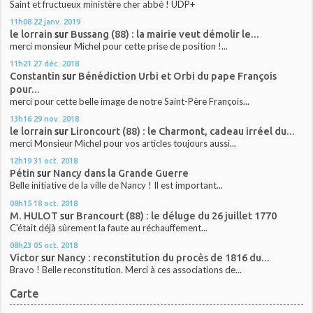
Saint et fructueux ministère cher abbé ! UDP+
11h08
22
janv. 2019
le lorrain
sur
Bussang (88) : la mairie veut démolir le...
merci monsieur Michel pour cette prise de position !...
11h21
27
déc. 2018
Constantin
sur
Bénédiction Urbi et Orbi du pape François
pour...
merci pour cette belle image de notre Saint-Père François...
13h16
29
nov. 2018
le lorrain
sur
Lironcourt (88) : le Charmont, cadeau irréel du...
merci Monsieur Michel pour vos articles toujours aussi...
12h19
31
oct. 2018
Pétin
sur
Nancy dans la Grande Guerre
Belle initiative de la ville de Nancy ! Il est important...
08h15
18
oct. 2018
M. HULOT
sur
Brancourt (88) : le déluge du 26 juillet 1770
C'était déjà sûrement la faute au réchauffement...
08h23
05
oct. 2018
Victor
sur
Nancy : reconstitution du procès de 1816 du...
Bravo ! Belle reconstitution. Merci à ces associations de...
Carte