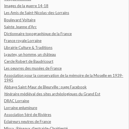
Images de la guerre 14-18
Les Amis de Saint-Nicolas-des-Lorrains
Boulevard Voltaire
Sainte Jeanne d'Arc
Dictionnaire topographique de la France
France royale Lorraine
Librairie Culture & Traditions
Lyautey, un homme, un château
Cercle Robert de Baudricourt
Les oeuvres des musées de France
Association pour la conservation de la mémoire de la Moselle en 1939-
1945
Abbaye Saint-Maur de Bleurville : page Facebook
Itinéraire médiéval des sites archéologiques du Grand Est
DRAC Lorraine
Lorraine enluminure
Association Séré de Rivières
Eclaireurs neutres de France
Missa : Réseaux d'entraide-Chrétienté