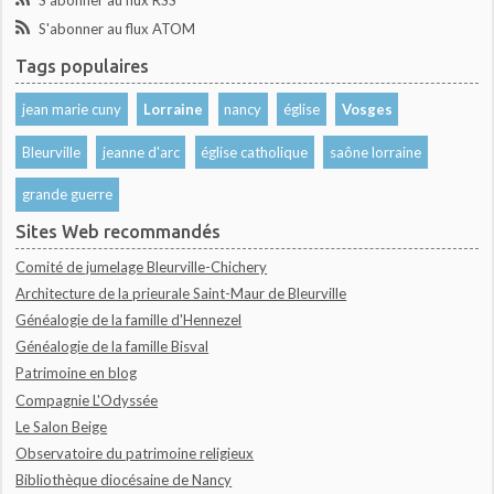
S'abonner au flux RSS
S'abonner au flux ATOM
Tags populaires
jean marie cuny
Lorraine
nancy
église
Vosges
Bleurville
jeanne d'arc
église catholique
saône lorraine
grande guerre
Sites Web recommandés
Comité de jumelage Bleurville-Chichery
Architecture de la prieurale Saint-Maur de Bleurville
Généalogie de la famille d'Hennezel
Généalogie de la famille Bisval
Patrimoine en blog
Compagnie L'Odyssée
Le Salon Beige
Observatoire du patrimoine religieux
Bibliothèque diocésaine de Nancy