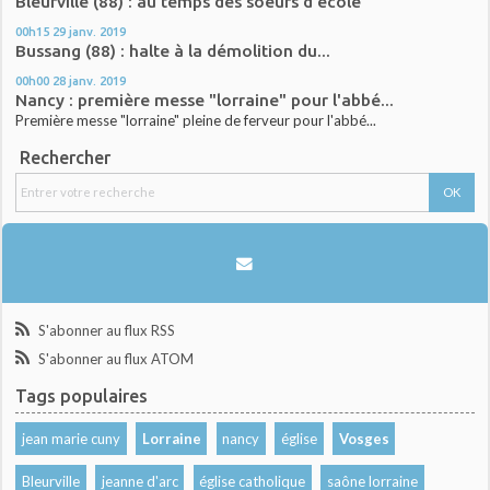
Bleurville (88) : au temps des soeurs d'école
00h15
29
janv. 2019
Bussang (88) : halte à la démolition du...
00h00
28
janv. 2019
Nancy : première messe "lorraine" pour l'abbé...
Première messe "lorraine" pleine de ferveur pour l'abbé...
Rechercher
S'abonner au flux RSS
S'abonner au flux ATOM
Tags populaires
jean marie cuny
Lorraine
nancy
église
Vosges
Bleurville
jeanne d'arc
église catholique
saône lorraine