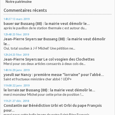
Notre patrimoine
Commentaires récents
14h37
13
mars 2019
bauer
sur
Bussang (88) : la mairie veut démolir le...
après le pavillon de le station thermale c est autour du...
12h48
23
févr. 2019
Jean-Pierre Snyers
sur
Bussang (88) : la mairie veut démolir
le...
Oui, total soutien à J-F Michel! Une pétition ne...
12h24
23
févr. 2019
Jean-Pierre Snyers
sur
Le col vosgien des Clochettes
Merci pour ces deux articles consacrés à deux cols de...
14h16
29
janv. 2019
yseult
sur
Nancy : première messe "lorraine" pour l'abbé...
Saint et fructueux ministère cher abbé ! UDP+
11h08
22
janv. 2019
le lorrain
sur
Bussang (88) : la mairie veut démolir le...
merci monsieur Michel pour cette prise de position !...
11h21
27
déc. 2018
Constantin
sur
Bénédiction Urbi et Orbi du pape François
pour...
merci pour cette belle image de notre Saint-Père François...