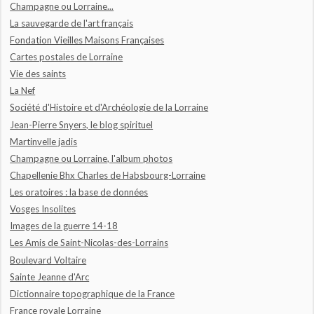
Champagne ou Lorraine...
La sauvegarde de l'art français
Fondation Vieilles Maisons Françaises
Cartes postales de Lorraine
Vie des saints
La Nef
Société d'Histoire et d'Archéologie de la Lorraine
Jean-Pierre Snyers, le blog spirituel
Martinvelle jadis
Champagne ou Lorraine, l'album photos
Chapellenie Bhx Charles de Habsbourg-Lorraine
Les oratoires : la base de données
Vosges Insolites
Images de la guerre 14-18
Les Amis de Saint-Nicolas-des-Lorrains
Boulevard Voltaire
Sainte Jeanne d'Arc
Dictionnaire topographique de la France
France royale Lorraine