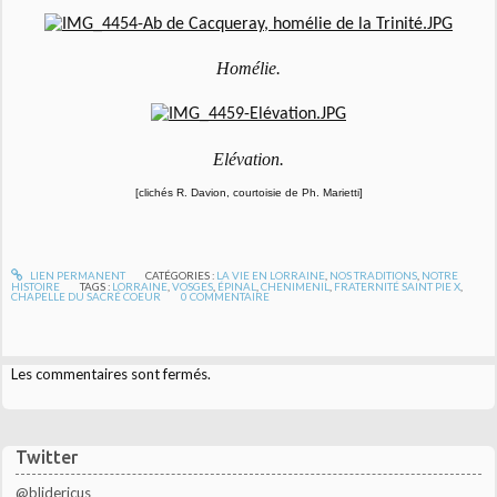
Homélie.
Elévation.
[clichés R. Davion, courtoisie de Ph. Marietti]
LIEN PERMANENT
CATÉGORIES :
LA VIE EN LORRAINE
,
NOS TRADITIONS
,
NOTRE
HISTOIRE
TAGS :
LORRAINE
,
VOSGES
,
ÉPINAL
,
CHENIMENIL
,
FRATERNITÉ SAINT PIE X
,
CHAPELLE DU SACRÉ COEUR
0
COMMENTAIRE
Les commentaires sont fermés.
Twitter
@blidericus