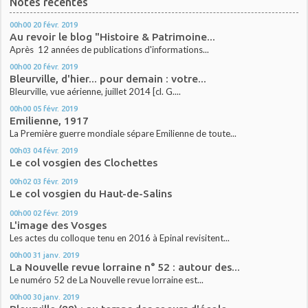
Notes récentes
00h00
20
févr. 2019
Au revoir le blog "Histoire & Patrimoine...
Après 12 années de publications d'informations...
00h00
20
févr. 2019
Bleurville, d'hier... pour demain : votre...
Bleurville, vue aérienne, juillet 2014 [cl. G....
00h00
05
févr. 2019
Emilienne, 1917
La Première guerre mondiale sépare Emilienne de toute...
00h03
04
févr. 2019
Le col vosgien des Clochettes
00h02
03
févr. 2019
Le col vosgien du Haut-de-Salins
00h00
02
févr. 2019
L'image des Vosges
Les actes du colloque tenu en 2016 à Epinal revisitent...
00h00
31
janv. 2019
La Nouvelle revue lorraine n° 52 : autour des...
Le numéro 52 de La Nouvelle revue lorraine est...
00h00
30
janv. 2019