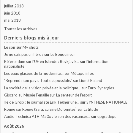
juillet 2018
juin 2018
mai 2018
Toutes les archives
Derniers blogs mis à jour
Le soir
sur
My shots
Je ne suis pas un héros
sur
Le Bouquineur
Référendum sur l’UE en Islande : Reykjavik...
sur
l'information
nationaliste
Les eaux glacées de la modernité...
sur
Métapo infos
”Reprends ton pays. Tout est possible.”
sur
Lionel Baland
La société de la vision privée et la politique...
sur
Euro-Synergies
Giscard au Musée Fenaille
sur
La senteur de l'esprit
Ile de Groix : le journaliste Erik Tegnér une...
sur
SYNTHESE NATIONALE
Rouge sur Rouge (Sara, cuisine Dolomites)
sur
Latitude
Audio‑Technica ATH‑M50x : le son des vacances...
sur
upgradepc
Août 2026