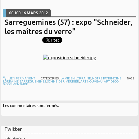
00H00
16
MARS 2012
Sarreguemines (57) : expo "Schneider,
les maîtres du verre"
LIEN PERMANENT
CATÉGORIES :
LA VIE EN LORRAINE
,
NOTRE PATRIMOINE
TAGS :
LORRAINE
,
SARREGUEMINES
,
SCHNEIDER
,
VERRIER
,
ART NOUVEAU
,
ART DÉCO
0
COMMENTAIRE
Les commentaires sont fermés.
Twitter
@blidericus