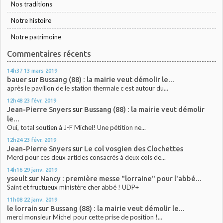
Nos traditions
Notre histoire
Notre patrimoine
Commentaires récents
14h37
13
mars 2019
bauer
sur
Bussang (88) : la mairie veut démolir le...
après le pavillon de le station thermale c est autour du...
12h48
23
févr. 2019
Jean-Pierre Snyers
sur
Bussang (88) : la mairie veut démolir
le...
Oui, total soutien à J-F Michel! Une pétition ne...
12h24
23
févr. 2019
Jean-Pierre Snyers
sur
Le col vosgien des Clochettes
Merci pour ces deux articles consacrés à deux cols de...
14h16
29
janv. 2019
yseult
sur
Nancy : première messe "lorraine" pour l'abbé...
Saint et fructueux ministère cher abbé ! UDP+
11h08
22
janv. 2019
le lorrain
sur
Bussang (88) : la mairie veut démolir le...
merci monsieur Michel pour cette prise de position !...