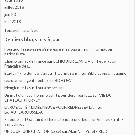
août 2018
juillet 2018
juin 2018
mai 2018
Toutes les archives
Derniers blogs mis à jour
Pourquoi les juges ne s’intéressent-ils pas à...
sur
l'information
nationaliste
Championnat de France
sur
ECHIQUIER LEMPDAIS - Fédération
Française des...
Étude n°7 le don de l’Amour 1 Corinthiens...
sur
Bible et vie chretienne
recruter un agent double
sur
BLOGJFV
Meuglements
sur
Touraine sereine
Un mot d’un seul homme suffit pour déranger les...
sur
VIE DU
CHATEAU à FERNEY
LA ROYAUTÉ ? L'IDÉE NEUVE POUR REDRESSER LA...
sur
LAFAUTEAROUSSEAU
7 août. Saint Gaëtan de Thiène, fondateurs des...
sur
Vie des Saints -
Saint du jour
UN JOUR, UNE CITATION (cxxv)
sur
Alain Van Praet - BLOG