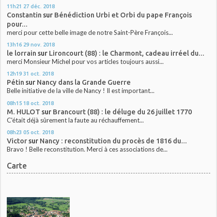
11h21
27
déc. 2018
Constantin
sur
Bénédiction Urbi et Orbi du pape François
pour...
merci pour cette belle image de notre Saint-Père François...
13h16
29
nov. 2018
le lorrain
sur
Lironcourt (88) : le Charmont, cadeau irréel du...
merci Monsieur Michel pour vos articles toujours aussi...
12h19
31
oct. 2018
Pétin
sur
Nancy dans la Grande Guerre
Belle initiative de la ville de Nancy ! Il est important...
08h15
18
oct. 2018
M. HULOT
sur
Brancourt (88) : le déluge du 26 juillet 1770
C'était déjà sûrement la faute au réchauffement...
08h23
05
oct. 2018
Victor
sur
Nancy : reconstitution du procès de 1816 du...
Bravo ! Belle reconstitution. Merci à ces associations de...
Carte