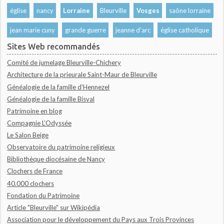
église
nancy
Lorraine
Bleurville
Vosges
saône lorraine
jean marie cuny
grande guerre
jeanne d'arc
église catholique
Sites Web recommandés
Comité de jumelage Bleurville-Chichery
Architecture de la prieurale Saint-Maur de Bleurville
Généalogie de la famille d'Hennezel
Généalogie de la famille Bisval
Patrimoine en blog
Compagnie L'Odyssée
Le Salon Beige
Observatoire du patrimoine religieux
Bibliothèque diocésaine de Nancy
Clochers de France
40.000 clochers
Fondation du Patrimoine
Article "Bleurville" sur Wikipédia
Association pour le développement du Pays aux Trois Provinces