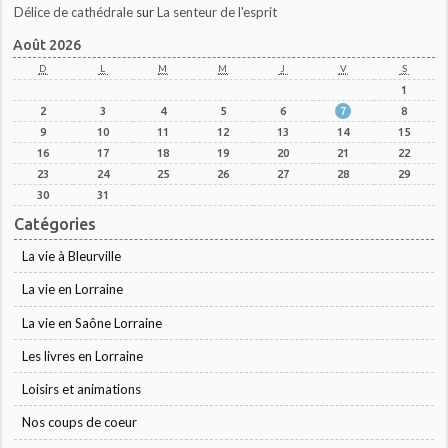
Délice de cathédrale
sur
La senteur de l'esprit
Août 2026
D
L
M
M
J
V
S
1
2
3
4
5
6
7
8
9
10
11
12
13
14
15
16
17
18
19
20
21
22
23
24
25
26
27
28
29
30
31
Catégories
La vie à Bleurville
La vie en Lorraine
La vie en Saône Lorraine
Les livres en Lorraine
Loisirs et animations
Nos coups de coeur