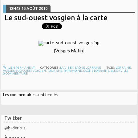
12H48
13
AOÛT 2010
Le sud-ouest vosgien à la carte
[Vosges Matin]
LIEN PERMANENT
CATÉGORIES :
LA VIE EN SAÔNE LORRAINE
TAGS :
LORRAINE
,
VOSGES
,
SUD OUEST VOSGIEN
,
TOURISME
,
PATRIMOINE
,
SAÔNE LORRAINE
,
BLEURVILLE
0
COMMENTAIRE
Les commentaires sont fermés.
Twitter
@blidericus