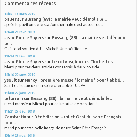
Commentaires récents
14h37
13
mars 2019
bauer
sur
Bussang (88) : la mairie veut démolir le...
après le pavillon de le station thermale c est autour du...
12h48
23
févr. 2019
Jean-Pierre Snyers
sur
Bussang (88) : la mairie veut démolir
le...
Oui, total soutien à J-F Michel! Une pétition ne...
12h24
23
févr. 2019
Jean-Pierre Snyers
sur
Le col vosgien des Clochettes
Merci pour ces deux articles consacrés à deux cols de...
14h16
29
janv. 2019
yseult
sur
Nancy : première messe "lorraine" pour l'abbé...
Saint et fructueux ministère cher abbé ! UDP+
11h08
22
janv. 2019
le lorrain
sur
Bussang (88) : la mairie veut démolir le...
merci monsieur Michel pour cette prise de position !...
11h21
27
déc. 2018
Constantin
sur
Bénédiction Urbi et Orbi du pape François
pour...
merci pour cette belle image de notre Saint-Père François...
13h16
29
nov. 2018