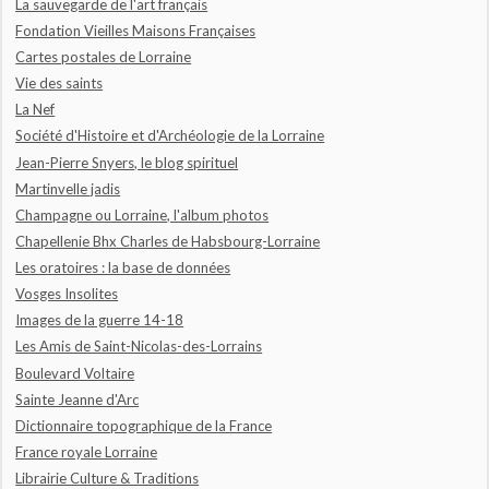
La sauvegarde de l'art français
Fondation Vieilles Maisons Françaises
Cartes postales de Lorraine
Vie des saints
La Nef
Société d'Histoire et d'Archéologie de la Lorraine
Jean-Pierre Snyers, le blog spirituel
Martinvelle jadis
Champagne ou Lorraine, l'album photos
Chapellenie Bhx Charles de Habsbourg-Lorraine
Les oratoires : la base de données
Vosges Insolites
Images de la guerre 14-18
Les Amis de Saint-Nicolas-des-Lorrains
Boulevard Voltaire
Sainte Jeanne d'Arc
Dictionnaire topographique de la France
France royale Lorraine
Librairie Culture & Traditions