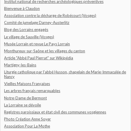
Institut national de recherches archéologiques préventives
Bienvenue à Claudon
Association contre la décharge de Robécourt (Vosges)
Comité de jumelage Darney-Austerlitz
Blog des Lorrains engagés
Le village de Sauville (Vosges)
Musée Lorrain et revue Le Pays Lorrain
Monthureux-sur-Saône et les villages du canton
Article "Abbé Paul Pierrat" sur Wikipédia
Martigny-les-Bains
Liturgie catholique par l'abbé Husson, chapelain de Marie-Immaculée de
Nancy
Vieilles Maisons Françaises
Les arbres français remarquables
Notre-Dame de Bermont
La Lorraine se dévoile
Registres paroissiaux et état civil des communes vosgiennes
Photo Création Anne Soyer
Association Pour La Mothe