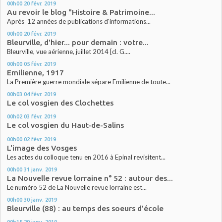
00h00
20
févr. 2019
Au revoir le blog "Histoire & Patrimoine...
Après 12 années de publications d'informations...
00h00
20
févr. 2019
Bleurville, d'hier... pour demain : votre...
Bleurville, vue aérienne, juillet 2014 [cl. G....
00h00
05
févr. 2019
Emilienne, 1917
La Première guerre mondiale sépare Emilienne de toute...
00h03
04
févr. 2019
Le col vosgien des Clochettes
00h02
03
févr. 2019
Le col vosgien du Haut-de-Salins
00h00
02
févr. 2019
L'image des Vosges
Les actes du colloque tenu en 2016 à Epinal revisitent...
00h00
31
janv. 2019
La Nouvelle revue lorraine n° 52 : autour des...
Le numéro 52 de La Nouvelle revue lorraine est...
00h00
30
janv. 2019
Bleurville (88) : au temps des soeurs d'école
00h15
29
janv. 2019