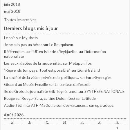
juin 2018
mai 2018
Toutes les archives
Derniers blogs mis à jour
Le soir
sur
My shots
Je ne suis pas un héros
sur
Le Bouquineur
Référendum sur l’UE en Islande : Reykjavik...
sur
l'information
nationaliste
Les eaux glacées de la modernité...
sur
Métapo infos
”Reprends ton pays. Tout est possible.”
sur
Lionel Baland
La société de la vision privée et la politique...
sur
Euro-Synergies
Giscard au Musée Fenaille
sur
La senteur de l'esprit
Ile de Groix : le journaliste Erik Tegnér une...
sur
SYNTHESE NATIONALE
Rouge sur Rouge (Sara, cuisine Dolomites)
sur
Latitude
Audio‑Technica ATH‑M50x : le son des vacances...
sur
upgradepc
Août 2026
D
L
M
M
J
V
S
1