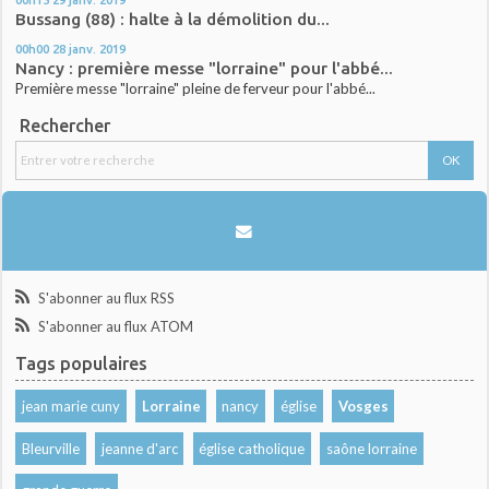
Bussang (88) : halte à la démolition du...
00h00
28
janv. 2019
Nancy : première messe "lorraine" pour l'abbé...
Première messe "lorraine" pleine de ferveur pour l'abbé...
Rechercher
S'abonner au flux RSS
S'abonner au flux ATOM
Tags populaires
jean marie cuny
Lorraine
nancy
église
Vosges
Bleurville
jeanne d'arc
église catholique
saône lorraine