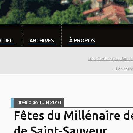
CUEIL
ARCHIVES
À PROPOS
Les bisons sont... dans l
Les catho
00H00
06
JUIN 2010
Fêtes du Millénaire d
de Saint-Sauveur