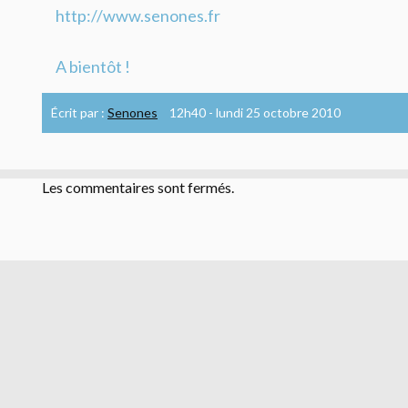
http://www.senones.fr
A bientôt !
Écrit par :
Senones
12h40
-
lundi 25
octobre 2010
Les commentaires sont fermés.