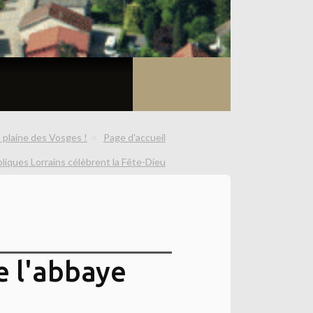
a plaine des Vosges !
Page d'accueil
liques Lorrains célèbrent la Fête-Dieu
e l'abbaye