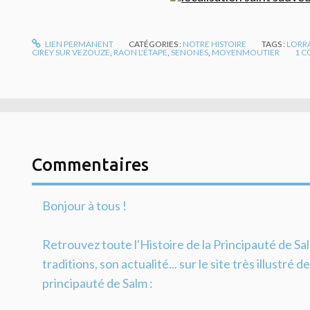
LIEN PERMANENT
CATÉGORIES :
NOTRE HISTOIRE
TAGS :
LORR
CIREY SUR VEZOUZE
,
RAON L'ÉTAPE
,
SENONES
,
MOYENMOUTIER
1
C
Commentaires
Bonjour à tous !
Retrouvez toute l'Histoire de la Principauté de Sa
traditions, son actualité... sur le site très illustré 
principauté de Salm :