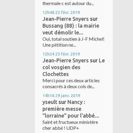
thermale c est autour du...
12h48
23
févr. 2019
Jean-Pierre Snyers
sur
Bussang (88) : la mairie
veut démolir le...
Oui, total soutien à J-F Michel!
Une pétition ne...
12h24
23
févr. 2019
Jean-Pierre Snyers
sur
Le
col vosgien des
Clochettes
Merci pour ces deux articles
consacrés à deux cols de...
14h16
29
janv. 2019
yseult
sur
Nancy :
première messe
"lorraine" pour l'abbé...
Saint et fructueux ministère
cher abbé ! UDP+