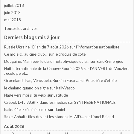
juillet 2018
juin 2018
mai 2018
Toutes les archives
Derniers blogs mis à jour
Russie Ukraine : Bilan du 7 août 2026
sur
l'information nationaliste
Ce mois-ci, au ciné-club...
sur
le croquis de côté
Douguine, Mamleev, le dard métaphysique et la...
sur
Euro-Synergies
Nuit Internationale de la Chauve-Souris 2026
sur
L'AN VERT de Vouziers
: écologie et...
Groenland, Iran, Vénézuela, Burkina Faso ...
sur
Poussière d'étoile
le chaland quand on signe
sur
KallyVasco
Nage vers moi si tu veux
sur
Latitude
Crépol, LFI : l’AGRIF dans les médias
sur
SYNTHESE NATIONALE
haiku 415 - réminiscence
sur
daniel
Saxe-Anhalt : files devant les stands de l'AfD...
sur
Lionel Baland
Août 2026
D
L
M
M
J
V
S