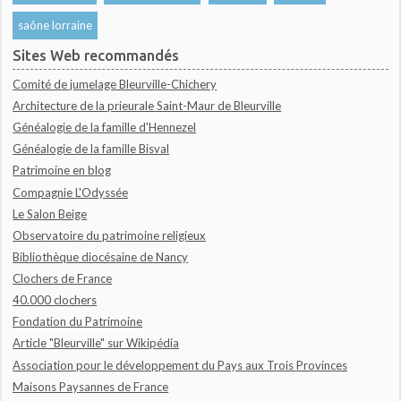
saône lorraine
Sites Web recommandés
Comité de jumelage Bleurville-Chichery
Architecture de la prieurale Saint-Maur de Bleurville
Généalogie de la famille d'Hennezel
Généalogie de la famille Bisval
Patrimoine en blog
Compagnie L'Odyssée
Le Salon Beige
Observatoire du patrimoine religieux
Bibliothèque diocésaine de Nancy
Clochers de France
40.000 clochers
Fondation du Patrimoine
Article "Bleurville" sur Wikipédia
Association pour le développement du Pays aux Trois Provinces
Maisons Paysannes de France