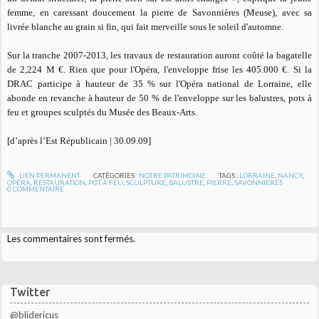
femme, en caressant doucement la pierre de Savonnières (Meuse), avec sa
livrée blanche au grain si fin, qui fait merveille sous le soleil d'automne.
Sur la tranche 2007-2013, les travaux de restauration auront coûté la bagatelle
de 2,224 M €. Rien que pour l'Opéra, l'enveloppe frise les 405.000 €. Si la
DRAC participe à hauteur de 35 % sur l'Opéra national de Lorraine, elle
abonde en revanche à hauteur de 50 % de l'enveloppe sur les balustres, pots à
feu et groupes sculptés du Musée des Beaux-Arts.
[d’après l’Est Républicain | 30.09.09]
LIEN PERMANENT
CATÉGORIES :
NOTRE PATRIMOINE
TAGS :
LORRAINE
,
NANCY
,
OPÉRA
,
RESTAURATION
,
POT À FEU
,
SCULPTURE
,
BALUSTRE
,
PIERRE
,
SAVONNIÈRES
0
COMMENTAIRE
Les commentaires sont fermés.
Twitter
@blidericus