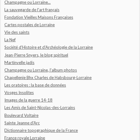
Champagne ou Lorraine...
La sauvegarde de l'art français
Fondation Vieilles Maisons Françaises
Cartes postales de Lorraine
Vie des saints
La Nef
Société d'Histoire et d'Archéologie de la Lorraine
Jean-Pierre Snyers, le blog spirituel
Martinvelle jadis
Champagne ou Lorraine, l'album photos
Chapellenie Bhx Charles de Habsbourg-Lorraine
Les oratoires : la base de données
Vosges Insolites
Images de la guerre 14-18
Les Amis de Saint-Nicolas-des-Lorrains
Boulevard Voltaire
Sainte Jeanne d'Arc
Dictionnaire topographique de la France
France royale Lorraine