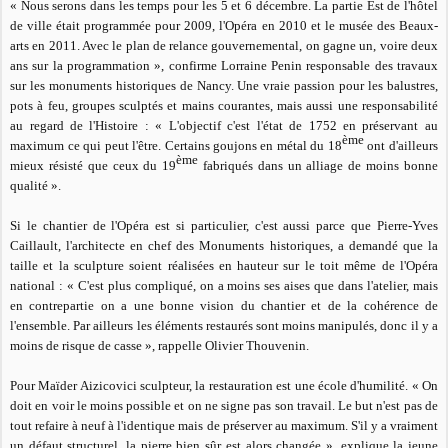
«
Nous serons dans les temps pour les 5 et 6 décembre. La partie Est de l'hôtel
de ville était programmée pour 2009, l'Opéra en 2010 et le musée des Beaux-
arts en 2011. Avec le plan de relance gouvernemental, on gagne un, voire deux
ans sur la programmation »
, confirme Lorraine Penin responsable des travaux
sur les monuments historiques de Nancy. Une vraie passion pour les balustres,
pots à feu, groupes sculptés et mains courantes, mais aussi une responsabilité
au regard de l'Histoire : «
L'objectif c'est l'état de 1752 en préservant au
ème
maximum ce qui peut l'être. Certains goujons en métal du 18
ont d'ailleurs
ème
mieux résisté que ceux du 19
fabriqués dans un alliage de moins bonne
qualité »
.
Si le chantier de l'Opéra est si particulier, c'est aussi parce que Pierre-Yves
Caillault, l'architecte en chef des Monuments historiques, a demandé que la
taille et la sculpture soient réalisées en hauteur sur le toit même de l'Opéra
national : «
C'est plus compliqué
, on a moins ses aises que dans l'atelier, mais
en contrepartie on a une bonne vision du chantier et de la cohérence de
l'ensemble. Par ailleurs les éléments restaurés sont moins manipulés, donc il y a
moins de risque de casse », rappelle Olivier Thouvenin.
Pour Maïder Aizicovici sculpteur, la restauration est une école d'humilité. «
On
doit en voir le moins possible et on ne signe pas son travail. Le but n'est pas de
tout refaire à neuf à l'identique mais de préserver au maximum. S'il y a vraiment
un défaut structurel, la pierre bien sûr est alors changée »
, explique la jeune