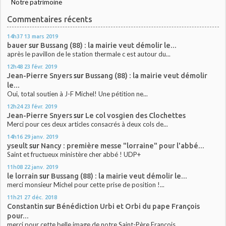
Notre patrimoine
Commentaires récents
14h37
13
mars 2019
bauer
sur
Bussang (88) : la mairie veut démolir le...
après le pavillon de le station thermale c est autour du...
12h48
23
févr. 2019
Jean-Pierre Snyers
sur
Bussang (88) : la mairie veut démolir
le...
Oui, total soutien à J-F Michel! Une pétition ne...
12h24
23
févr. 2019
Jean-Pierre Snyers
sur
Le col vosgien des Clochettes
Merci pour ces deux articles consacrés à deux cols de...
14h16
29
janv. 2019
yseult
sur
Nancy : première messe "lorraine" pour l'abbé...
Saint et fructueux ministère cher abbé ! UDP+
11h08
22
janv. 2019
le lorrain
sur
Bussang (88) : la mairie veut démolir le...
merci monsieur Michel pour cette prise de position !...
11h21
27
déc. 2018
Constantin
sur
Bénédiction Urbi et Orbi du pape François
pour...
merci pour cette belle image de notre Saint-Père François...