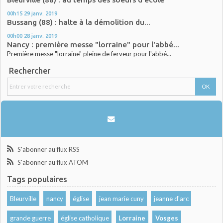
00h15
29
janv. 2019
Bussang (88) : halte à la démolition du...
00h00
28
janv. 2019
Nancy : première messe "lorraine" pour l'abbé...
Première messe "lorraine" pleine de ferveur pour l'abbé...
Rechercher
S'abonner au flux RSS
S'abonner au flux ATOM
Tags populaires
Bleurville
nancy
église
jean marie cuny
jeanne d'arc
grande guerre
église catholique
Lorraine
Vosges