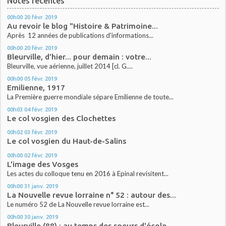
Notes récentes
00h00
20
févr. 2019
Au revoir le blog "Histoire & Patrimoine...
Après 12 années de publications d'informations...
00h00
20
févr. 2019
Bleurville, d'hier... pour demain : votre...
Bleurville, vue aérienne, juillet 2014 [cl. G....
00h00
05
févr. 2019
Emilienne, 1917
La Première guerre mondiale sépare Emilienne de toute...
00h03
04
févr. 2019
Le col vosgien des Clochettes
00h02
03
févr. 2019
Le col vosgien du Haut-de-Salins
00h00
02
févr. 2019
L'image des Vosges
Les actes du colloque tenu en 2016 à Epinal revisitent...
00h00
31
janv. 2019
La Nouvelle revue lorraine n° 52 : autour des...
Le numéro 52 de La Nouvelle revue lorraine est...
00h00
30
janv. 2019
Bleurville (88) : au temps des soeurs d'école