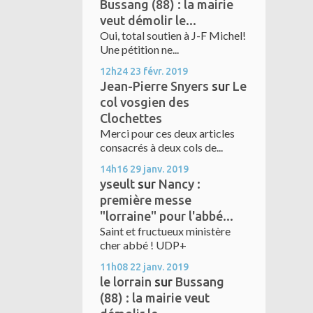
Bussang (88) : la mairie
veut démolir le...
Oui, total soutien à J-F Michel!
Une pétition ne...
12h24
23
févr. 2019
Jean-Pierre Snyers
sur
Le
col vosgien des
Clochettes
Merci pour ces deux articles
consacrés à deux cols de...
14h16
29
janv. 2019
yseult
sur
Nancy :
première messe
"lorraine" pour l'abbé...
Saint et fructueux ministère
cher abbé ! UDP+
11h08
22
janv. 2019
le lorrain
sur
Bussang
(88) : la mairie veut