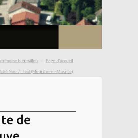
trimoine bleurvillois
Page d'accueil
'abbé Noël à Toul (Meurthe-et-Moselle)
ite de
euve