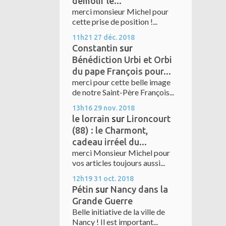
démolir le...
merci monsieur Michel pour
cette prise de position !...
11h21
27
déc. 2018
Constantin
sur
Bénédiction Urbi et Orbi
du pape François pour...
merci pour cette belle image
de notre Saint-Père François...
13h16
29
nov. 2018
le lorrain
sur
Lironcourt
(88) : le Charmont,
cadeau irréel du...
merci Monsieur Michel pour
vos articles toujours aussi...
12h19
31
oct. 2018
Pétin
sur
Nancy dans la
Grande Guerre
Belle initiative de la ville de
Nancy ! Il est important...