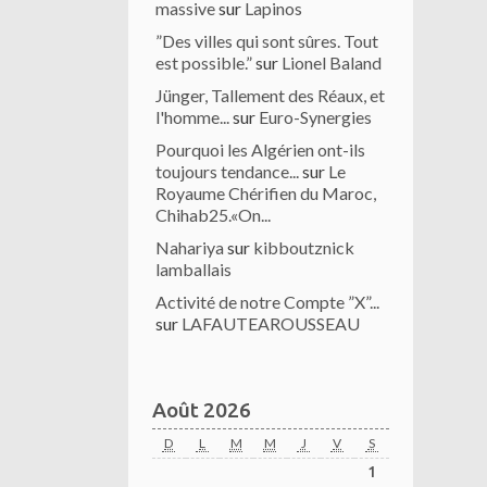
massive
sur
Lapinos
”Des villes qui sont sûres. Tout
est possible.”
sur
Lionel Baland
Jünger, Tallement des Réaux, et
l'homme...
sur
Euro-Synergies
Pourquoi les Algérien ont-ils
toujours tendance...
sur
Le
Royaume Chérifien du Maroc,
Chihab25.«On...
Nahariya
sur
kibboutznick
lamballais
Activité de notre Compte ”X”...
sur
LAFAUTEAROUSSEAU
Août 2026
D
L
M
M
J
V
S
1