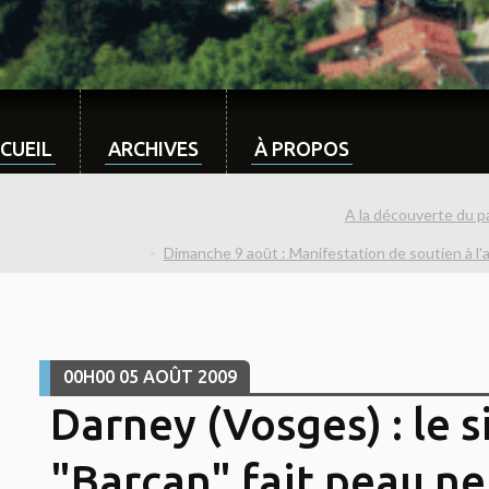
CUEIL
ARCHIVES
À PROPOS
A la découverte du pa
Dimanche 9 août : Manifestation de soutien à l
00H00
05
AOÛT 2009
Darney (Vosges) : le s
"Barcan" fait peau n