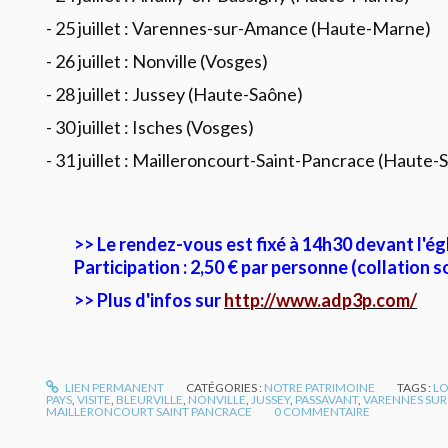
- 25 juillet : Varennes-sur-Amance (Haute-Marne)
- 26 juillet : Nonville (Vosges)
- 28 juillet : Jussey (Haute-Saône)
- 30 juillet : Isches (Vosges)
- 31 juillet : Mailleroncourt-Saint-Pancrace (Haute-
>> Le rendez-vous est fixé à 14h30 devant l'égl
Participation : 2,50 € par personne (collation 
>> Plus d'infos sur
http://www.adp3p.com/
LIEN PERMANENT
CATÉGORIES :
NOTRE PATRIMOINE
TAGS :
LO
PAYS
,
VISITE
,
BLEURVILLE
,
NONVILLE
,
JUSSEY
,
PASSAVANT
,
VARENNES SU
MAILLERONCOURT SAINT PANCRACE
0
COMMENTAIRE