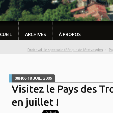
CUEIL
ARCHIVES
À PROPOS
Droiteval : le spectacle féérique de l'été vosgien
Pa
08H06
18
JUIL. 2009
Visitez le Pays des Tr
en juillet !