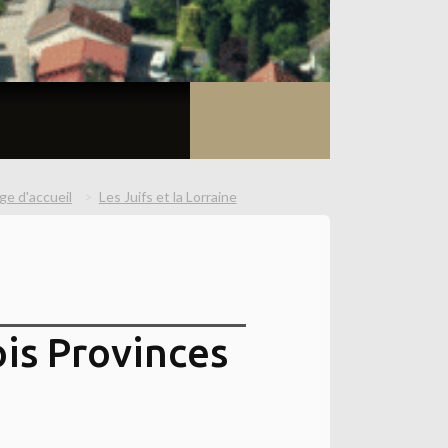
ge d'accueil
Les Juifs et la Lorraine
ois Provinces