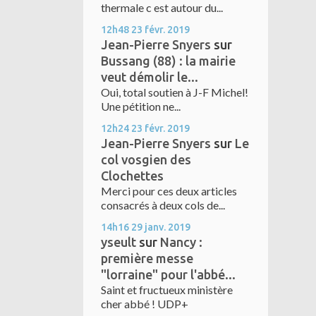
thermale c est autour du...
12h48
23
févr. 2019
Jean-Pierre Snyers
sur
Bussang (88) : la mairie
veut démolir le...
Oui, total soutien à J-F Michel!
Une pétition ne...
12h24
23
févr. 2019
Jean-Pierre Snyers
sur
Le
col vosgien des
Clochettes
Merci pour ces deux articles
consacrés à deux cols de...
14h16
29
janv. 2019
yseult
sur
Nancy :
première messe
"lorraine" pour l'abbé...
Saint et fructueux ministère
cher abbé ! UDP+