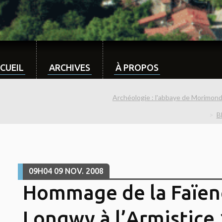
CUEIL
ARCHIVES
À PROPOS
Archéologie : l'abbaye de Morimond
B
09H04
09
NOV. 2008
Hommage de la Faïen
Longwy à l’Armistice