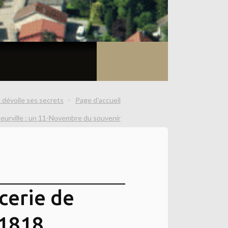
 dévoile ses secrets
Page d'accueil
leurville : un 11-Novembre du souvenir
cerie de
 1818