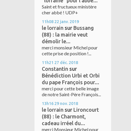
"lorraine" pour l'abbé...
Saint et fructueux ministère
cher abbé ! UDP+
11h08
22
janv. 2019
le lorrain
sur
Bussang
(88) : la mairie veut
démolir le...
merci monsieur Michel pour
cette prise de position !...
11h21
27
déc. 2018
Constantin
sur
Bénédiction Urbi et Orbi
du pape François pour...
merci pour cette belle image
de notre Saint-Père François...
13h16
29
nov. 2018
le lorrain
sur
Lironcourt
(88) : le Charmont,
cadeau irréel du...
merci Monsieur Michel pour