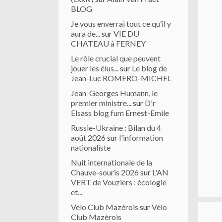
BLOG
Je vous enverrai tout ce qu’il y
aura de...
sur
VIE DU
CHATEAU à FERNEY
Le rôle crucial que peuvent
jouer les élus...
sur
Le blog de
Jean-Luc ROMERO-MICHEL
Jean-Georges Humann, le
premier ministre...
sur
D'r
Elsass blog fum Ernest-Emile
Russie-Ukraine : Bilan du 4
août 2026
sur
l'information
nationaliste
Nuit internationale de la
Chauve-souris 2026
sur
L'AN
VERT de Vouziers : écologie
et...
Vélo Club Mazérois
sur
Vélo
Club Mazèrois