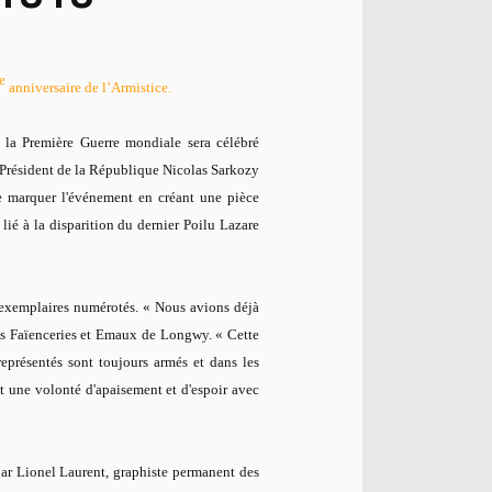
e
anniversaire de l’Armistice.
e la Première Guerre mondiale sera célébré
résident de la République Nicolas Sarkozy
 marquer l'événement en créant une pièce
, lié à la disparition du dernier Poilu Lazare
0 exemplaires numérotés. «
Nous avions déjà
es Faïenceries et Emaux de Longwy. « Cette
représentés sont toujours armés et dans les
t une volonté d'apaisement et d'espoir avec
e par Lionel Laurent, graphiste permanent des