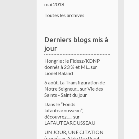
mai 2018
Toutes les archives
Derniers blogs mis à
jour
Hongrie : le Fidesz/KDNP
donnés à 23 % et Mi...
sur
Lionel Baland
6 août. La Transfiguration de
Notre Seigneur...
sur
Vie des
Saints - Saint du jour
Dans le ”Fonds
lafautearousseau”,
découvrez......
sur
LAFAUTEAROUSSEAU
UN JOUR, UNE CITATION
(cxxiv)
sur
Alain Van Praet -