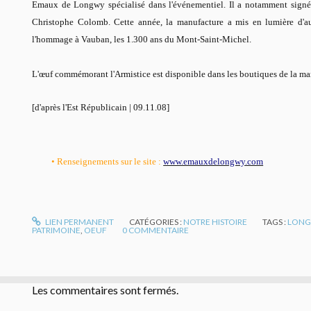
Emaux de Longwy spécialisé dans l'événementiel. Il a notamment signé
Christophe Colomb. Cette année, la manufacture a mis en lumière d'au
l'hommage à Vauban, les 1.300 ans du Mont-Saint-Michel.
L'œuf commémorant l'Armistice est disponible dans les boutiques de la mar
[d'après l'Est Républicain | 09.11.08]
• Renseignements sur le site :
www.emauxdelongwy.com
LIEN PERMANENT
CATÉGORIES :
NOTRE HISTOIRE
TAGS :
LON
PATRIMOINE
,
OEUF
0
COMMENTAIRE
Les commentaires sont fermés.