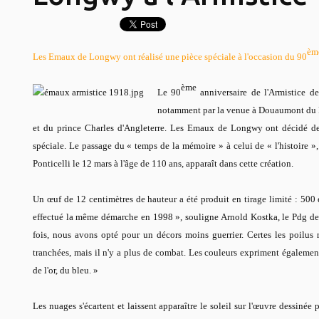
èm
Les Emaux de Longwy ont réalisé une pièce spéciale à l'occasion du 90
ème
Le 90
anniversaire de l'Armistice d
notamment par la venue à Douaumont du P
et du prince Charles d'Angleterre. Les Emaux de Longwy ont décidé de
spéciale. Le passage du «
temps de la mémoire
» à celui de «
l'histoire »
Ponticelli le 12 mars à l'âge de 110 ans, apparaît dans cette création.
Un œuf de 12 centimètres de hauteur a été produit en tirage limité : 50
effectué la même démarche en 1998 »
, souligne Arnold Kostka, le Pdg d
fois, nous avons opté pour un décors
moins guerrier. Certes les poilus 
tranchées, mais il n'y a plus de combat. Les couleurs expriment égalemen
de l'or, du bleu.
»
Les nuages s'écartent et laissent apparaître le soleil sur l'œuvre dessiné