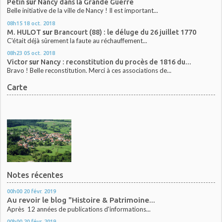
Pétin
sur
Nancy dans la Grande Guerre
Belle initiative de la ville de Nancy ! Il est important...
08h15
18
oct. 2018
M. HULOT
sur
Brancourt (88) : le déluge du 26 juillet 1770
C'était déjà sûrement la faute au réchauffement...
08h23
05
oct. 2018
Victor
sur
Nancy : reconstitution du procès de 1816 du...
Bravo ! Belle reconstitution. Merci à ces associations de...
Carte
Notes récentes
00h00
20
févr. 2019
Au revoir le blog "Histoire & Patrimoine...
Après 12 années de publications d'informations...
00h00
20
févr. 2019