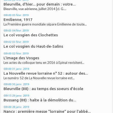
Bleurville, d'hier... pour demain : votre...
Bleurville, vue aérienne, juillet 2014 [cl. G....
00h00
05
févr. 2019
Emilienne, 1917
La Première guerre mondiale sépare Emilienne de toute...
00h03
04
févr. 2019
Le col vosgien des Clochettes
00h02
03
févr. 2019
Le col vosgien du Haut-de-Salins
00h00
02
févr. 2019
L'image des Vosges
Les actes du colloque tenu en 2016 à Epinal revisitent...
00h00
31
janv. 2019
La Nouvelle revue lorraine n° 52 : autour des...
Le numéro 52 de La Nouvelle revue lorraine est...
00h00
30
janv. 2019
Bleurville (88) : au temps des soeurs d'école
00h15
29
janv. 2019
Bussang (88) : halte à la démolition du...
00h00
28
janv. 2019
Nancy : première messe "lorraine" pour l'abbé...