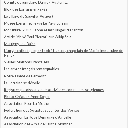
Comité de jumelage Darney-Austerlitz
Blog des Lorrains engagés
Le village de Sauville (Vosges)
Musée Lorrain et revue Le Pays Lorrain
Monthureux-sur-Saône et les villages du canton
Article "Abbé Paul Pierrat" sur Wikipédia
Martigny-les-Bains
Liturgie catholique par l'abbé Husson, chapelain de Marie-Immaculée de
Nancy
Vieilles Maisons Françaises
Les arbres français remarquables
Notre-Dame de Bermont
La Lorraine se dévoile
Registres paroissiaux et état civil des communes vosgiennes
Photo Création Anne Soyer
Association Pour La Mothe
Fédération des Sociétés savantes des Vosges
Association La Roye Demange d'Ainvelle
Association des Amis de Saint-Colomban