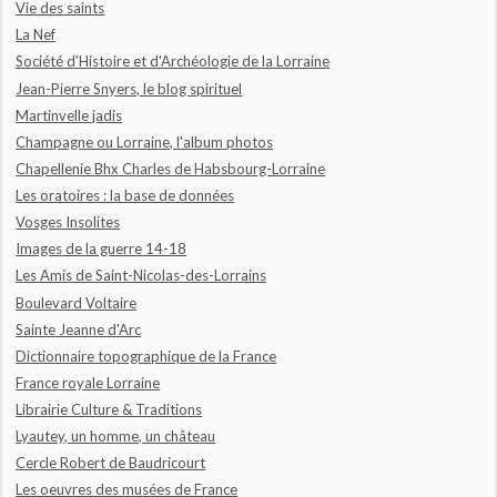
Vie des saints
La Nef
Société d'Histoire et d'Archéologie de la Lorraine
Jean-Pierre Snyers, le blog spirituel
Martinvelle jadis
Champagne ou Lorraine, l'album photos
Chapellenie Bhx Charles de Habsbourg-Lorraine
Les oratoires : la base de données
Vosges Insolites
Images de la guerre 14-18
Les Amis de Saint-Nicolas-des-Lorrains
Boulevard Voltaire
Sainte Jeanne d'Arc
Dictionnaire topographique de la France
France royale Lorraine
Librairie Culture & Traditions
Lyautey, un homme, un château
Cercle Robert de Baudricourt
Les oeuvres des musées de France