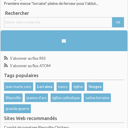
Première messe "lorraine" pleine de ferveur pour l'abbé...
Rechercher
S'abonner au flux RSS
S'abonner au flux ATOM
Tags populaires
jean marie cuny
Lorraine
nancy
église
Vosges
Bleurville
jeanne d'arc
église catholique
saône lorraine
grande guerre
Sites Web recommandés
Comité de jumelage Bleurville-Chichery