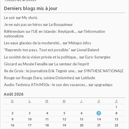
Derniers blogs mis à jour
Le soir
sur
My shots
Je ne suis pas un héros
sur
Le Bouquineur
Référendum sur l’UE en Islande : Reykjavik...
sur
l'information
nationaliste
Les eaux glacées de la modernité...
sur
Métapo infos
”Reprends ton pays. Tout est possible.”
sur
Lionel Baland
La société de la vision privée et la politique...
sur
Euro-Synergies
Giscard au Musée Fenaille
sur
La senteur de l'esprit
Ile de Groix : le journaliste Erik Tegnér une...
sur
SYNTHESE NATIONALE
Rouge sur Rouge (Sara, cuisine Dolomites)
sur
Latitude
Audio‑Technica ATH‑M50x : le son des vacances...
sur
upgradepc
Août 2026
D
L
M
M
J
V
S
1
2
3
4
5
6
7
8
9
10
11
12
13
14
15
16
17
18
19
20
21
22