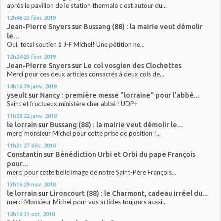
après le pavillon de le station thermale c est autour du...
12h48
23
févr. 2019
Jean-Pierre Snyers
sur
Bussang (88) : la mairie veut démolir
le...
Oui, total soutien à J-F Michel! Une pétition ne...
12h24
23
févr. 2019
Jean-Pierre Snyers
sur
Le col vosgien des Clochettes
Merci pour ces deux articles consacrés à deux cols de...
14h16
29
janv. 2019
yseult
sur
Nancy : première messe "lorraine" pour l'abbé...
Saint et fructueux ministère cher abbé ! UDP+
11h08
22
janv. 2019
le lorrain
sur
Bussang (88) : la mairie veut démolir le...
merci monsieur Michel pour cette prise de position !...
11h21
27
déc. 2018
Constantin
sur
Bénédiction Urbi et Orbi du pape François
pour...
merci pour cette belle image de notre Saint-Père François...
13h16
29
nov. 2018
le lorrain
sur
Lironcourt (88) : le Charmont, cadeau irréel du...
merci Monsieur Michel pour vos articles toujours aussi...
12h19
31
oct. 2018