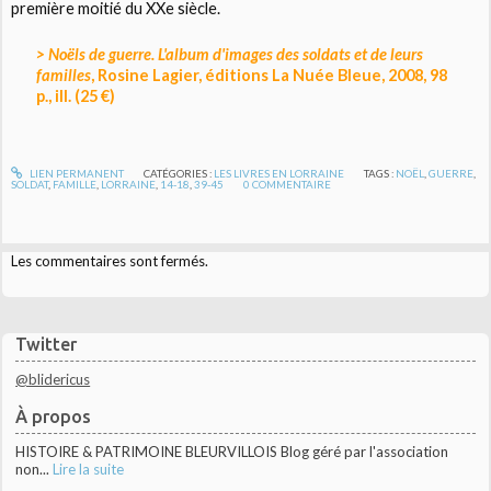
première moitié du XXe siècle.
> Noëls de guerre. L'album d'images des soldats et de leurs
familles
, Rosine Lagier, éditions La Nuée Bleue, 2008, 98
p., ill. (25 €)
LIEN PERMANENT
CATÉGORIES :
LES LIVRES EN LORRAINE
TAGS :
NOËL
,
GUERRE
,
SOLDAT
,
FAMILLE
,
LORRAINE
,
14-18
,
39-45
0
COMMENTAIRE
Les commentaires sont fermés.
Twitter
@blidericus
À propos
HISTOIRE & PATRIMOINE BLEURVILLOIS Blog géré par l'association
non...
Lire la suite