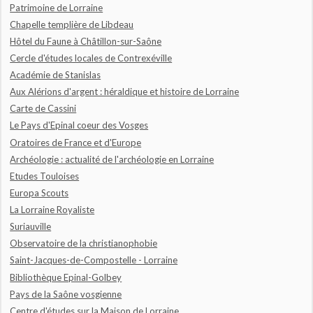
Patrimoine de Lorraine
Chapelle templière de Libdeau
Hôtel du Faune à Châtillon-sur-Saône
Cercle d'études locales de Contrexéville
Académie de Stanislas
Aux Alérions d'argent : héraldique et histoire de Lorraine
Carte de Cassini
Le Pays d'Epinal coeur des Vosges
Oratoires de France et d'Europe
Archéologie : actualité de l'archéologie en Lorraine
Etudes Touloises
Europa Scouts
La Lorraine Royaliste
Suriauville
Observatoire de la christianophobie
Saint-Jacques-de-Compostelle - Lorraine
Bibliothèque Epinal-Golbey
Pays de la Saône vosgienne
Centre d'études sur la Maison de Lorraine