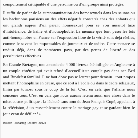
comportement critiquable d’une personne ou d’un groupe ainsi protégés.
Il suffit de parler de la surcontamination des homosexuels dans les saunas ou
les backrooms parisiens ou des effets négatifs constatés chez des enfants qui
ont grandi auprès d’un parent homosexuel pour se voir aussitôt taxé
d’intolérance, de haine et d’homophobie. La menace que font peser les lois
anti-homophobes en France sur l’expression libre de la vérité sont déjà réelles,
comme le savent les responsables de journaux et de radios. Cette menace se
traduit déjà, dans de nombreux pays, par des pertes de liberté et des
persécutions effectives.
En Grande-Bretagne, une amende de 4 000 livres a été infligée en Angleterre à
un couple chrétien qui avait refusé d’accueillir un couple gay dans son Bed
and Breakfast familial. Il ne faut donc pas se leurrer pour demain : tout propos
mettant l’homophilie en cause, que ce soit à l’école ou dans le cadre religieux,
finira par tomber sous le coup de la loi. C’est en cela que l’affaire nous
concerne tous. C’est en cela que nous aurons retenu aussi une chose dans le
microcosme politique : la lâcheté sans nom de Jean-François Copé, appelant à
la télévision, à un rassemblement contre le mariage gay et se gardant bien le
jour venu de défiler ! »
[source : Metamag | 28 nov. 2012]