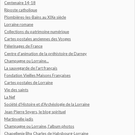
Centenaire 14-18
Riposte catholique
Plombières-les-Bains au XIXe siècle
Lorraine romane
Collections du patrimoine numérique
Cartes postales anciennes des Vosges
Pèlerinages de France
Centre d'animation de la préhistoire de Darney
Champagne ou Lorraine...
La sauvegarde de l'art français
Fondation Vieilles Maisons Françaises
Cartes postales de Lorraine
Vie des saints
La Nef
Société d'Histoire et d'Archéologie de la Lorraine
Jean-Pierre Snyers, le blog spirituel
Martinvelle jadis
Champagne ou Lorraine, l'album photos
Chapellenie Bhx Charles de Habsbourg-Lorraine