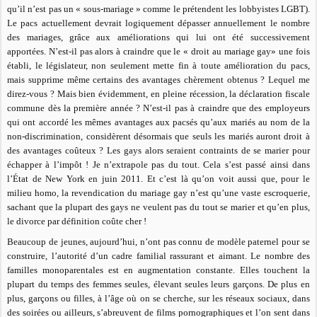
qu’il n’est pas un « sous-mariage » comme le prétendent les lobbyistes LGBT).
Le pacs actuellement devrait logiquement dépasser annuellement le nombre
des mariages, grâce aux améliorations qui lui ont été successivement
apportées. N’est-il pas alors à craindre que le « droit au mariage gay» une fois
établi, le législateur, non seulement mette fin à toute amélioration du pacs,
mais supprime même certains des avantages chèrement obtenus ? Lequel me
direz-vous ? Mais bien évidemment, en pleine récession, la déclaration fiscale
commune dès la première année ? N’est-il pas à craindre que des employeurs
qui ont accordé les mêmes avantages aux pacsés qu’aux mariés au nom de la
non-discrimination, considèrent désormais que seuls les mariés auront droit à
des avantages coûteux ? Les gays alors seraient contraints de se marier pour
échapper à l’impôt ! Je n’extrapole pas du tout. Cela s’est passé ainsi dans
l’État de New York en juin 2011. Et c’est là qu’on voit aussi que, pour le
milieu homo, la revendication du mariage gay n’est qu’une vaste escroquerie,
sachant que la plupart des gays ne veulent pas du tout se marier et qu’en plus,
le divorce par définition coûte cher !
Beaucoup de jeunes, aujourd’hui, n’ont pas connu de modèle paternel pour se
construire, l’autorité d’un cadre familial rassurant et aimant. Le nombre des
familles monoparentales est en augmentation constante. Elles touchent la
plupart du temps des femmes seules, élevant seules leurs garçons. De plus en
plus, garçons ou filles, à l’âge où on se cherche, sur les réseaux sociaux, dans
des soirées ou ailleurs, s’abreuvent de films pornographiques et l’on sent dans