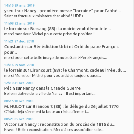
14h16
29
janv. 2019
yseult
sur
Nancy : première messe "lorraine" pour l'abbé...
Saint et fructueux ministère cher abbé ! UDP+
11h08
22
janv. 2019
le lorrain
sur
Bussang (88) : la mairie veut démolir le...
merci monsieur Michel pour cette prise de position !...
11h21
27
déc. 2018
Constantin
sur
Bénédiction Urbi et Orbi du pape François
pour...
merci pour cette belle image de notre Saint-Père François...
13h16
29
nov. 2018
le lorrain
sur
Lironcourt (88) : le Charmont, cadeau irréel du...
merci Monsieur Michel pour vos articles toujours aussi...
12h19
31
oct. 2018
Pétin
sur
Nancy dans la Grande Guerre
Belle initiative de la ville de Nancy ! Il est important...
08h15
18
oct. 2018
M. HULOT
sur
Brancourt (88) : le déluge du 26 juillet 1770
C'était déjà sûrement la faute au réchauffement...
08h23
05
oct. 2018
Victor
sur
Nancy : reconstitution du procès de 1816 du...
Bravo ! Belle reconstitution. Merci à ces associations de...