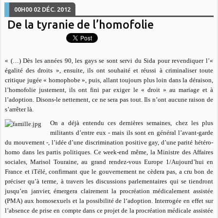
00H00
02
DÉC. 2012
De la tyranie de l’homofolie
« (…) Dès les années 90, les gays se sont servi du Sida pour revendiquer l’«
égalité des droits », ensuite, ils ont souhaité et réussi à criminaliser toute
critique jugée « homophobe », puis, allant toujours plus loin dans la déraison,
l’homofolie justement, ils ont fini par exiger le « droit » au mariage et à
l’adoption. Disons-le nettement, ce ne sera pas tout. Ils n’ont aucune raison de
s’arrêter là.
On a déjà entendu ces dernières semaines, chez les plus
militants d’entre eux - mais ils sont en général l’avant-garde
du mouvement -, l’idée d’une discrimination positive gay, d’une parité hétéro-
homo dans les partis politiques. Ce week-end même, la Ministre des Affaires
sociales, Marisol Touraine, au grand rendez-vous Europe 1/Aujourd’hui en
France et iTélé, confirmant que le gouvernement ne cèdera pas, a cru bon de
préciser qu’à terme, à travers les discussions parlementaires qui se tiendront
jusqu’en janvier, émergera clairement la procréation médicalement assistée
(PMA) aux homosexuels et la possibilité de l‘adoption. Interrogée en effet sur
l’absence de prise en compte dans ce projet de la procréation médicale assistée