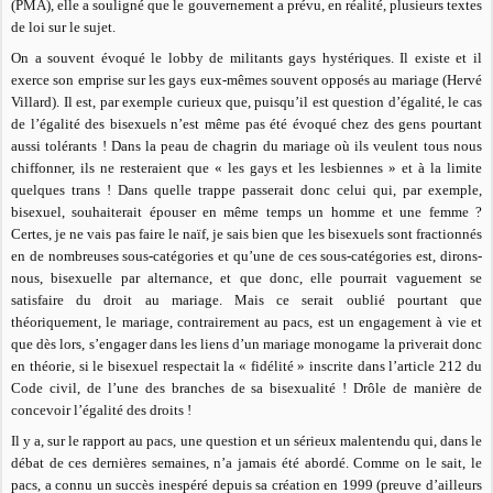
(PMA), elle a souligné que le gouvernement a prévu, en réalité, plusieurs textes
de loi sur le sujet.
On a souvent évoqué le lobby de militants gays hystériques. Il existe et il
exerce son emprise sur les gays eux-mêmes souvent opposés au mariage (Hervé
Villard). Il est, par exemple curieux que, puisqu’il est question d’égalité, le cas
de l’égalité des bisexuels n’est même pas été évoqué chez des gens pourtant
aussi tolérants ! Dans la peau de chagrin du mariage où ils veulent tous nous
chiffonner, ils ne resteraient que « les gays et les lesbiennes » et à la limite
quelques trans ! Dans quelle trappe passerait donc celui qui, par exemple,
bisexuel, souhaiterait épouser en même temps un homme et une femme ?
Certes, je ne vais pas faire le naïf, je sais bien que les bisexuels sont fractionnés
en de nombreuses sous-catégories et qu’une de ces sous-catégories est, dirons-
nous, bisexuelle par alternance, et que donc, elle pourrait vaguement se
satisfaire du droit au mariage. Mais ce serait oublié pourtant que
théoriquement, le mariage, contrairement au pacs, est un engagement à vie et
que dès lors, s’engager dans les liens d’un mariage monogame la priverait donc
en théorie, si le bisexuel respectait la « fidélité » inscrite dans l’article 212 du
Code civil, de l’une des branches de sa bisexualité ! Drôle de manière de
concevoir l’égalité des droits !
Il y a, sur le rapport au pacs, une question et un sérieux malentendu qui, dans le
débat de ces dernières semaines, n’a jamais été abordé. Comme on le sait, le
pacs, a connu un succès inespéré depuis sa création en 1999 (preuve d’ailleurs