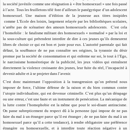
la société juvénile comme une résignation à « être homosexuel » une fois passé
à l’acte. Tous les feuilletons télé font d’ailleurs le panégyrique d’un adolescent
homosexuel. Une maison d’édition de la jeunesse aux titres insipides
comme L’Ecole des loisirs, largement relayée par les bibliothèques scolaires,
n’arrête pas de scénariser des amours homosexuels adolescents. C’est cela
l’homofolie : le fatalisme militant des homosexuels « normalisé » par la loi et
la sous-culture qui prétendent interdire de dire à ces jeunes qu’ils demeurent
libres de choisir ce qui est bon et juste pour eux. L’autorité parentale qui fait
défaut, la souffrance de ne pas connaître ses origines, la tyrannie du désir
promue par la société de consommation et qui enferme sur soi, le tout à l’Ego,
le narcissisme homoérotique de la publicité, les jeux vidéos qui entraînent
directement la violence croissante des jeunes, leur fuite du réel, l’incapacité à
devenir adulte et à se projeter dans l’avenir.
C’est donc maintenant l’opposition à la transgression qu’on prétend nous
imposer de force, l’ultime défense de la raison et du bien commun contre
l’utopie individualiste, qui est devenue criminelle. C’est plus qu’un dérapage
ou une erreur, c’est une faute et un instrument de persécution. La mécanique de
la lutte contre l’homophobie est la même que pour le soi-disant antiracisme.
On passe subrepticement du respect dû à la personne (qui impose de ne pas
faire du mal à un étranger parce qu’il est étranger ; de ne pas faire du mal à un
homosexuel parce qu’il a cette tendance), à rendre obligatoire une préférence
étrangère ou homosexuelle, et à interdire toute réaction négative à un