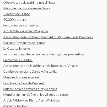
Observatoire du patrimoine religieux
Bibliothèque diocésaine de Nancy
Clochers de France
40.000 clochers
Fondation du Patrimoine
Article "Bleurville" sur Wikipédia
Association pour le développement du Pays aux Trois Provinces
Maisons Paysannes de France
La Gazette lorraine
Institut national de recherches archéologiques préventives
Bienvenue à Claudon
Association contre la décharge de Robécourt (Vosges)
Comité de jumelage Darney-Austerlitz
Blog des Lorrains engagés
Le village de Sauville (Vosges)
Musée Lorrain et revue Le Pays Lorrain
Monthureux-sur-Saône et les villages du canton
Article "Abbé Paul Pierrat" sur Wikipédia
Martigny-les-Bains