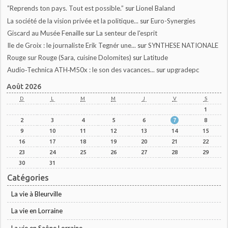
”Reprends ton pays. Tout est possible.”
sur
Lionel Baland
La société de la vision privée et la politique...
sur
Euro-Synergies
Giscard au Musée Fenaille
sur
La senteur de l'esprit
Ile de Groix : le journaliste Erik Tegnér une...
sur
SYNTHESE NATIONALE
Rouge sur Rouge (Sara, cuisine Dolomites)
sur
Latitude
Audio‑Technica ATH‑M50x : le son des vacances...
sur
upgradepc
Août 2026
D
L
M
M
J
V
S
1
2
3
4
5
6
7
8
9
10
11
12
13
14
15
16
17
18
19
20
21
22
23
24
25
26
27
28
29
30
31
Catégories
La vie à Bleurville
La vie en Lorraine
La vie en Saône Lorraine