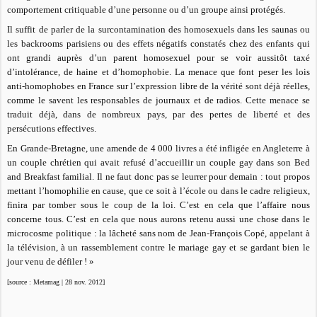
comportement critiquable d’une personne ou d’un groupe ainsi protégés.
Il suffit de parler de la surcontamination des homosexuels dans les saunas ou
les backrooms parisiens ou des effets négatifs constatés chez des enfants qui
ont grandi auprès d’un parent homosexuel pour se voir aussitôt taxé
d’intolérance, de haine et d’homophobie. La menace que font peser les lois
anti-homophobes en France sur l’expression libre de la vérité sont déjà réelles,
comme le savent les responsables de journaux et de radios. Cette menace se
traduit déjà, dans de nombreux pays, par des pertes de liberté et des
persécutions effectives.
En Grande-Bretagne, une amende de 4 000 livres a été infligée en Angleterre à
un couple chrétien qui avait refusé d’accueillir un couple gay dans son Bed
and Breakfast familial. Il ne faut donc pas se leurrer pour demain : tout propos
mettant l’homophilie en cause, que ce soit à l’école ou dans le cadre religieux,
finira par tomber sous le coup de la loi. C’est en cela que l’affaire nous
concerne tous. C’est en cela que nous aurons retenu aussi une chose dans le
microcosme politique : la lâcheté sans nom de Jean-François Copé, appelant à
la télévision, à un rassemblement contre le mariage gay et se gardant bien le
jour venu de défiler ! »
[source : Metamag | 28 nov. 2012]