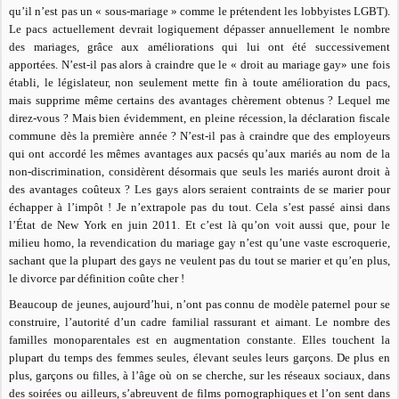
qu’il n’est pas un « sous-mariage » comme le prétendent les lobbyistes LGBT).
Le pacs actuellement devrait logiquement dépasser annuellement le nombre
des mariages, grâce aux améliorations qui lui ont été successivement
apportées. N’est-il pas alors à craindre que le « droit au mariage gay» une fois
établi, le législateur, non seulement mette fin à toute amélioration du pacs,
mais supprime même certains des avantages chèrement obtenus ? Lequel me
direz-vous ? Mais bien évidemment, en pleine récession, la déclaration fiscale
commune dès la première année ? N’est-il pas à craindre que des employeurs
qui ont accordé les mêmes avantages aux pacsés qu’aux mariés au nom de la
non-discrimination, considèrent désormais que seuls les mariés auront droit à
des avantages coûteux ? Les gays alors seraient contraints de se marier pour
échapper à l’impôt ! Je n’extrapole pas du tout. Cela s’est passé ainsi dans
l’État de New York en juin 2011. Et c’est là qu’on voit aussi que, pour le
milieu homo, la revendication du mariage gay n’est qu’une vaste escroquerie,
sachant que la plupart des gays ne veulent pas du tout se marier et qu’en plus,
le divorce par définition coûte cher !
Beaucoup de jeunes, aujourd’hui, n’ont pas connu de modèle paternel pour se
construire, l’autorité d’un cadre familial rassurant et aimant. Le nombre des
familles monoparentales est en augmentation constante. Elles touchent la
plupart du temps des femmes seules, élevant seules leurs garçons. De plus en
plus, garçons ou filles, à l’âge où on se cherche, sur les réseaux sociaux, dans
des soirées ou ailleurs, s’abreuvent de films pornographiques et l’on sent dans