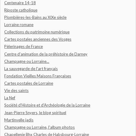
Centenaire 14-18
Riposte catholique
Plombières-les-Bains au XIXe siècle
Lorraine romane
Collections du patrimoine numérique
Cartes postales anciennes des Vosges
Pèlerinages de France
Centre d'animation de la préhistoire de Darney
Champagne ou Lorraine...
La sauvegarde de l'art français
Fondation Vieilles Maisons Françaises
Cartes postales de Lorraine
Vie des saints
La Nef
Société d'Histoire et d'Archéologie de la Lorraine
Jean-Pierre Snyers, le blog spirituel
Martinvelle jadis
Champagne ou Lorraine, l'album photos
Chapellenie Bhx Charles de Habsbourg-Lorraine