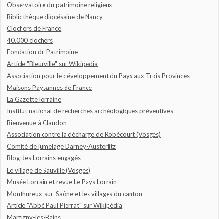
Observatoire du patrimoine religieux
Bibliothèque diocésaine de Nancy
Clochers de France
40.000 clochers
Fondation du Patrimoine
Article "Bleurville" sur Wikipédia
Association pour le développement du Pays aux Trois Provinces
Maisons Paysannes de France
La Gazette lorraine
Institut national de recherches archéologiques préventives
Bienvenue à Claudon
Association contre la décharge de Robécourt (Vosges)
Comité de jumelage Darney-Austerlitz
Blog des Lorrains engagés
Le village de Sauville (Vosges)
Musée Lorrain et revue Le Pays Lorrain
Monthureux-sur-Saône et les villages du canton
Article "Abbé Paul Pierrat" sur Wikipédia
Martigny-les-Bains