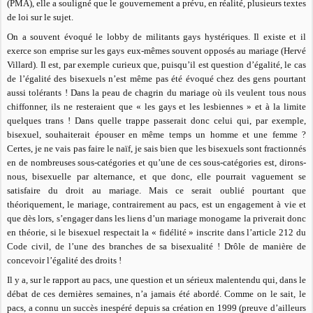
(PMA), elle a souligné que le gouvernement a prévu, en réalité, plusieurs textes
de loi sur le sujet.
On a souvent évoqué le lobby de militants gays hystériques. Il existe et il
exerce son emprise sur les gays eux-mêmes souvent opposés au mariage (Hervé
Villard). Il est, par exemple curieux que, puisqu’il est question d’égalité, le cas
de l’égalité des bisexuels n’est même pas été évoqué chez des gens pourtant
aussi tolérants ! Dans la peau de chagrin du mariage où ils veulent tous nous
chiffonner, ils ne resteraient que « les gays et les lesbiennes » et à la limite
quelques trans ! Dans quelle trappe passerait donc celui qui, par exemple,
bisexuel, souhaiterait épouser en même temps un homme et une femme ?
Certes, je ne vais pas faire le naïf, je sais bien que les bisexuels sont fractionnés
en de nombreuses sous-catégories et qu’une de ces sous-catégories est, dirons-
nous, bisexuelle par alternance, et que donc, elle pourrait vaguement se
satisfaire du droit au mariage. Mais ce serait oublié pourtant que
théoriquement, le mariage, contrairement au pacs, est un engagement à vie et
que dès lors, s’engager dans les liens d’un mariage monogame la priverait donc
en théorie, si le bisexuel respectait la « fidélité » inscrite dans l’article 212 du
Code civil, de l’une des branches de sa bisexualité ! Drôle de manière de
concevoir l’égalité des droits !
Il y a, sur le rapport au pacs, une question et un sérieux malentendu qui, dans le
débat de ces dernières semaines, n’a jamais été abordé. Comme on le sait, le
pacs, a connu un succès inespéré depuis sa création en 1999 (preuve d’ailleurs