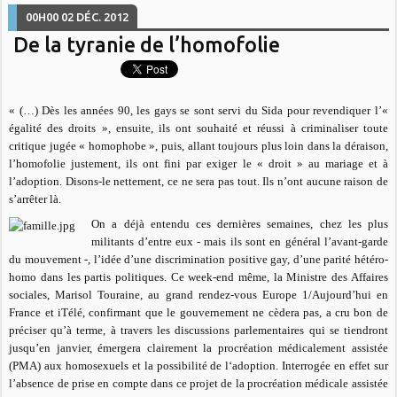
00H00
02
DÉC. 2012
De la tyranie de l’homofolie
« (…) Dès les années 90, les gays se sont servi du Sida pour revendiquer l’«
égalité des droits », ensuite, ils ont souhaité et réussi à criminaliser toute
critique jugée « homophobe », puis, allant toujours plus loin dans la déraison,
l’homofolie justement, ils ont fini par exiger le « droit » au mariage et à
l’adoption. Disons-le nettement, ce ne sera pas tout. Ils n’ont aucune raison de
s’arrêter là.
On a déjà entendu ces dernières semaines, chez les plus
militants d’entre eux - mais ils sont en général l’avant-garde
du mouvement -, l’idée d’une discrimination positive gay, d’une parité hétéro-
homo dans les partis politiques. Ce week-end même, la Ministre des Affaires
sociales, Marisol Touraine, au grand rendez-vous Europe 1/Aujourd’hui en
France et iTélé, confirmant que le gouvernement ne cèdera pas, a cru bon de
préciser qu’à terme, à travers les discussions parlementaires qui se tiendront
jusqu’en janvier, émergera clairement la procréation médicalement assistée
(PMA) aux homosexuels et la possibilité de l‘adoption. Interrogée en effet sur
l’absence de prise en compte dans ce projet de la procréation médicale assistée