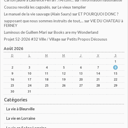
Carton jaune à Laurence Ferrari : l’Arcom...
sur
l'information nationaliste
Coucou revoilà les cagoulés.
sur
Le vieux templier
Le manuel de la vie sauvage (Alain Saury)
sur
ET POURQUOI DONC ?
supposant que nous sommes instruits de tout,...
sur
VIE DU CHATEAU à
FERNEY
Luminous de Guillem Marí
sur
Books are my Wonderland
Projet 52-2026 #32 Ville / Village
sur
Petits Propos Décousus
Août 2026
D
L
M
M
J
V
S
1
2
3
4
5
6
7
8
9
10
11
12
13
14
15
16
17
18
19
20
21
22
23
24
25
26
27
28
29
30
31
Catégories
La vie à Bleurville
La vie en Lorraine
La vie en Saône Lorraine