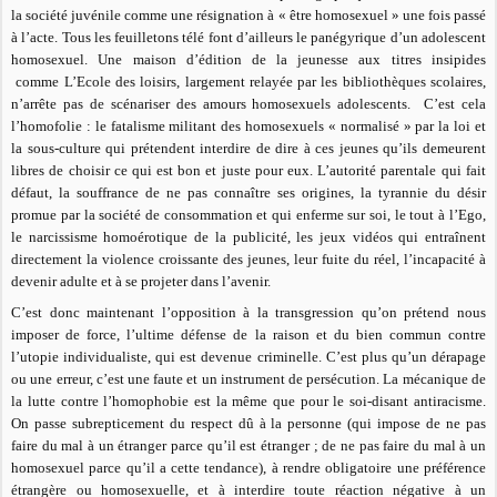
la société juvénile comme une résignation à « être homosexuel » une fois passé
à l’acte. Tous les feuilletons télé font d’ailleurs le panégyrique d’un adolescent
homosexuel. Une maison d’édition de la jeunesse aux titres insipides
comme L’Ecole des loisirs, largement relayée par les bibliothèques scolaires,
n’arrête pas de scénariser des amours homosexuels adolescents. C’est cela
l’homofolie : le fatalisme militant des homosexuels « normalisé » par la loi et
la sous-culture qui prétendent interdire de dire à ces jeunes qu’ils demeurent
libres de choisir ce qui est bon et juste pour eux. L’autorité parentale qui fait
défaut, la souffrance de ne pas connaître ses origines, la tyrannie du désir
promue par la société de consommation et qui enferme sur soi, le tout à l’Ego,
le narcissisme homoérotique de la publicité, les jeux vidéos qui entraînent
directement la violence croissante des jeunes, leur fuite du réel, l’incapacité à
devenir adulte et à se projeter dans l’avenir.
C’est donc maintenant l’opposition à la transgression qu’on prétend nous
imposer de force, l’ultime défense de la raison et du bien commun contre
l’utopie individualiste, qui est devenue criminelle. C’est plus qu’un dérapage
ou une erreur, c’est une faute et un instrument de persécution. La mécanique de
la lutte contre l’homophobie est la même que pour le soi-disant antiracisme.
On passe subrepticement du respect dû à la personne (qui impose de ne pas
faire du mal à un étranger parce qu’il est étranger ; de ne pas faire du mal à un
homosexuel parce qu’il a cette tendance), à rendre obligatoire une préférence
étrangère ou homosexuelle, et à interdire toute réaction négative à un