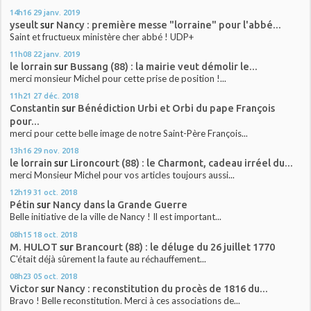
14h16
29
janv. 2019
yseult
sur
Nancy : première messe "lorraine" pour l'abbé...
Saint et fructueux ministère cher abbé ! UDP+
11h08
22
janv. 2019
le lorrain
sur
Bussang (88) : la mairie veut démolir le...
merci monsieur Michel pour cette prise de position !...
11h21
27
déc. 2018
Constantin
sur
Bénédiction Urbi et Orbi du pape François
pour...
merci pour cette belle image de notre Saint-Père François...
13h16
29
nov. 2018
le lorrain
sur
Lironcourt (88) : le Charmont, cadeau irréel du...
merci Monsieur Michel pour vos articles toujours aussi...
12h19
31
oct. 2018
Pétin
sur
Nancy dans la Grande Guerre
Belle initiative de la ville de Nancy ! Il est important...
08h15
18
oct. 2018
M. HULOT
sur
Brancourt (88) : le déluge du 26 juillet 1770
C'était déjà sûrement la faute au réchauffement...
08h23
05
oct. 2018
Victor
sur
Nancy : reconstitution du procès de 1816 du...
Bravo ! Belle reconstitution. Merci à ces associations de...