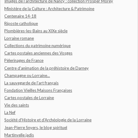
Images de l'architecture de Nancy : collection Prosper Morey
Ministère de la Culture : Architecture & Patrimoine
Centenaire 14-18
Riposte catholique
Plombières-les-Bains au XIXe siècle
Lorraine romane
Collections du patrimoine numérique
Cartes postales anciennes des Vosges
Pèlerinages de France
Centre d'animation de la préhistoire de Darney
Champagne ou Lorraine...
La sauvegarde de l'art français
Fondation Vieilles Maisons Françaises
Cartes postales de Lorraine
Vie des saints
La Nef
Société d'Histoire et d'Archéologie de la Lorraine
Jean-Pierre Snyers, le blog spirituel
Martinvelle jadis