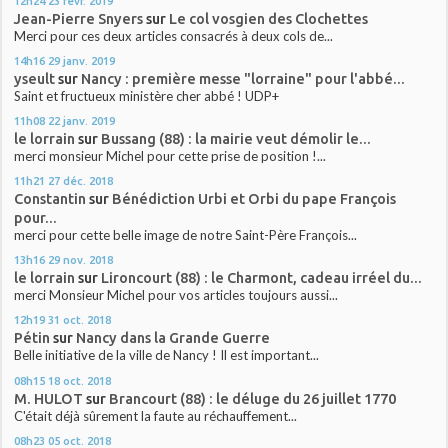
12h24
23
févr. 2019
Jean-Pierre Snyers
sur
Le col vosgien des Clochettes
Merci pour ces deux articles consacrés à deux cols de...
14h16
29
janv. 2019
yseult
sur
Nancy : première messe "lorraine" pour l'abbé...
Saint et fructueux ministère cher abbé ! UDP+
11h08
22
janv. 2019
le lorrain
sur
Bussang (88) : la mairie veut démolir le...
merci monsieur Michel pour cette prise de position !...
11h21
27
déc. 2018
Constantin
sur
Bénédiction Urbi et Orbi du pape François
pour...
merci pour cette belle image de notre Saint-Père François...
13h16
29
nov. 2018
le lorrain
sur
Lironcourt (88) : le Charmont, cadeau irréel du...
merci Monsieur Michel pour vos articles toujours aussi...
12h19
31
oct. 2018
Pétin
sur
Nancy dans la Grande Guerre
Belle initiative de la ville de Nancy ! Il est important...
08h15
18
oct. 2018
M. HULOT
sur
Brancourt (88) : le déluge du 26 juillet 1770
C'était déjà sûrement la faute au réchauffement...
08h23
05
oct. 2018