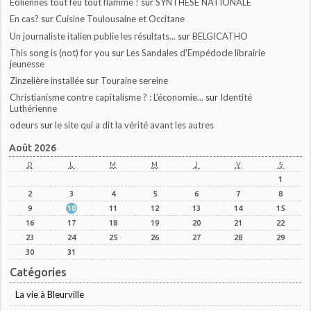
Éoliennes tout feu tout flamme !
sur
SYNTHESE NATIONALE
En cas?
sur
Cuisine Toulousaine et Occitane
Un journaliste italien publie les résultats...
sur
BELGICATHO
This song is (not) for you
sur
Les Sandales d'Empédocle librairie
jeunesse
Zinzelière installée
sur
Touraine sereine
Christianisme contre capitalisme ? : L'économie...
sur
Identité
Luthérienne
odeurs
sur
le site qui a dit la vérité avant les autres
Août 2026
D
L
M
M
J
V
S
1
2
3
4
5
6
7
8
9
10
11
12
13
14
15
16
17
18
19
20
21
22
23
24
25
26
27
28
29
30
31
Catégories
La vie à Bleurville