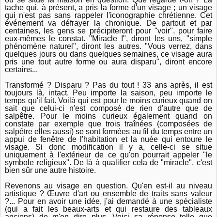
tache qui, à présent, a pris la forme d'un visage ; un visage
qui n'est pas sans rappeler l'iconographie chrétienne. Cet
événement va défrayer la chronique. De partout et par
centaines, les gens se précipiteront pour "voir", pour faire
eux-mêmes le constat. "Miracle !", diront les uns, "simple
phénomène naturel", diront les autres. "Vous verrez, dans
quelques jours ou dans quelques semaines, ce visage aura
pris une tout autre forme ou aura disparu", diront encore
certains...
Transformé ? Disparu ? Pas du tout ! 33 ans après, il est
toujours là, intact. Peu importe la saison, peu importe le
temps qu'il fait. Voilà qui est pour le moins curieux quand on
sait que celui-ci n'est composé de rien d'autre que de
salpêtre. Pour le moins curieux également quand on
constate par exemple que trois traînées (composées de
salpêtre elles aussi) se sont formées au fil du temps entre un
appui de fenêtre de l'habitation et la nuée qui entoure le
visage. Si donc modification il y a, celle-ci se situe
uniquement à l'extérieur de ce qu'on pourrait appeler "le
symbole religieux". De là à qualifier cela de "miracle", c'est
bien sûr une autre histoire.
Revenons au visage en question. Qu'en est-il au niveau
artistique ? Œuvre d'art ou ensemble de traits sans valeur
?... Pour en avoir une idée, j'ai demandé à une spécialiste
(qui a fait les beaux-arts et qui restaure des tableaux
anciens) de m'en dire plus. Voici sa réponse telle que