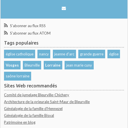
S'abonner au flux RSS
S'abonner au flux ATOM
Tags populaires
église catholique
nancy
jeanne d'arc
grande guerre
église
Vosges
Bleurville
Lorraine
jean marie cuny
saône lorraine
Sites Web recommandés
Comité de jumelage Bleurville-Chichery
Architecture de la prieurale Saint-Maur de Bleurville
Généalogie de la famille d'Hennezel
Généalogie de la famille Bisval
Patrimoine en blog