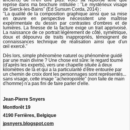
reprise dans ma brochure intitulée : "Le mystérieux visage
de Sierck-les-Bains" (Ed Sursum Corda, 2014) :
"La qualité de la composition graphique ainsi que sa mise
en œuvre en perspective nécessitent une maîtrise
expérimentale du dessin par contrastes d'ombres et de
lumières. La finesse de la facture exige un trait apprivoisé.
La naissance de ce portrait légèrement de côté, symétrique,
doux et dépourvu de traits inappropriés, témoignent de
connaissances technique de réalisation ainsi que d'un
œil exercé."
Dès lors, simple phénomène naturel ou phénomène guidé
par une main divine ? Une chose est sûre: le regard tourné
(d'après les experts), vers une chapelle située à deux
kilomètres de là et qui a la particularité d'être entourée par
un chemin de croix dont les personnages sont représentés...
sans visage, cette image "acheiropoïète" (non faite de main
d'homme) n'a pas fini de faire parler d'elle.
Jean-Pierre Snyers
Montforêt 19
4190 Ferrières, Belgique
jpsnyers.blogspot.com