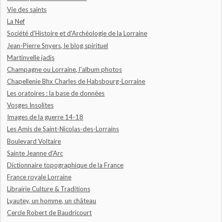
Vie des saints
La Nef
Société d'Histoire et d'Archéologie de la Lorraine
Jean-Pierre Snyers, le blog spirituel
Martinvelle jadis
Champagne ou Lorraine, l'album photos
Chapellenie Bhx Charles de Habsbourg-Lorraine
Les oratoires : la base de données
Vosges Insolites
Images de la guerre 14-18
Les Amis de Saint-Nicolas-des-Lorrains
Boulevard Voltaire
Sainte Jeanne d'Arc
Dictionnaire topographique de la France
France royale Lorraine
Librairie Culture & Traditions
Lyautey, un homme, un château
Cercle Robert de Baudricourt