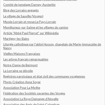
Comité de jumelage Darney-Austerlitz
Blog des Lorrains engagés
Le village de Sauville (Vosges)
Musée Lorrain et revue Le Pays Lorrain
Monthureux-sur-Saône et les villages du canton
Article "Abbé Paul Pierrat" sur Wikipédia
Martigny-les-Bains
Liturgie catholique par l'abbé Husson, chapelain de Marie-Immaculée de
Nancy
Vieilles Maisons Françaises
Les arbres français remarquables
Notre-Dame de Bermont
La Lorraine se dévoile
Registres paroissiaux et état civil des communes vosgiennes
Photo Création Anne Soyer
Association Pour La Mothe
Fédération des Sociétés savantes des Vosges
Association La Roye Demange d'Ainvelle
Association des Amis de Saint-Colomban