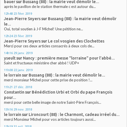
bauer
sur
Bussang (88) : la mairie veut démolir le...
après le pavillon de le station thermale c est autour du...
12h48
23
févr. 2019
Jean-Pierre Snyers
sur
Bussang (88) : la mairie veut démolir
le...
Oui, total soutien à J-F Michel! Une pétition ne...
12h24
23
févr. 2019
Jean-Pierre Snyers
sur
Le col vosgien des Clochettes
Merci pour ces deux articles consacrés à deux cols de...
14h16
29
janv. 2019
yseult
sur
Nancy : première messe "lorraine" pour l'abbé...
Saint et fructueux ministère cher abbé ! UDP+
11h08
22
janv. 2019
le lorrain
sur
Bussang (88) : la mairie veut démolir le...
merci monsieur Michel pour cette prise de position !...
11h21
27
déc. 2018
Constantin
sur
Bénédiction Urbi et Orbi du pape François
pour...
merci pour cette belle image de notre Saint-Père François...
13h16
29
nov. 2018
le lorrain
sur
Lironcourt (88) : le Charmont, cadeau irréel du...
merci Monsieur Michel pour vos articles toujours aussi...
12h19
31
oct. 2018