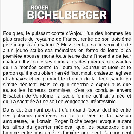
Foulques, le puissant comte d’Anjou, l’un des hommes les
plus cruels du royaume de France, rentre de son troisième
pèlerinage à Jérusalem. À Metz, sentant sa fin venir, il dicte
à un jeune scribe ses mémoires en forme de lettre à sa
première épouse, morte toute jeune dans l’incendie de leur
château. Il y confie ses crimes lors des guerres incessantes
qu’il a menées contre la Touraine, Saumur et Blois et le
pardon qu’il a cru obtenir en édifiant moult châteaux, églises
et abbayes et en prenant le chemin de la Terre sainte en
simple pénitent. Mais ce qu’il cherche à expier plus que
toutes les horreurs commises, c’est sa conduite envers
Elisabeth de Vendôme, la seule femme qu’il ait aimée et
qu’il a sacrifiée à une soif de vengeance irrépressible.
Dans cet étonnant portrait d’un grand féodal déchiré entre
ses pulsions guerrières, sa foi en Dieu et la passion
amoureuse, le Lorrain Roger Bichelberger évoque autant
les affres du guerrier médiéval que les paradoxes d’un
homme entre obscurité et lumière que seul l’amour peut