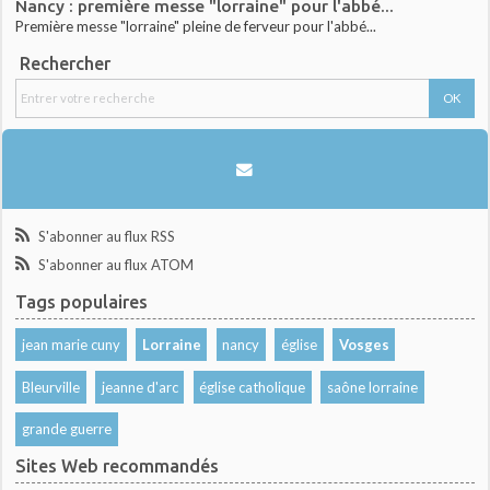
Nancy : première messe "lorraine" pour l'abbé...
Première messe "lorraine" pleine de ferveur pour l'abbé...
Rechercher
S'abonner au flux RSS
S'abonner au flux ATOM
Tags populaires
jean marie cuny
Lorraine
nancy
église
Vosges
Bleurville
jeanne d'arc
église catholique
saône lorraine
grande guerre
Sites Web recommandés