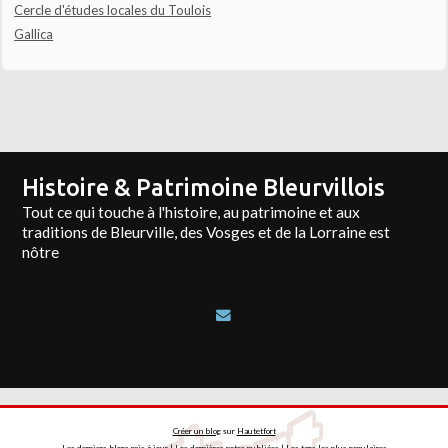
Cercle d'études locales du Toulois
Gallica
Histoire & Patrimoine Bleurvillois
Tout ce qui touche à l'histoire, au patrimoine et aux
traditions de Bleurville, des Vosges et de la Lorraine est
nôtre
Créer un blog
sur
Hautetfort
Les derniers blogs mis à jour
|
Les dernières notes publiées
|
Les tags les plus populaires