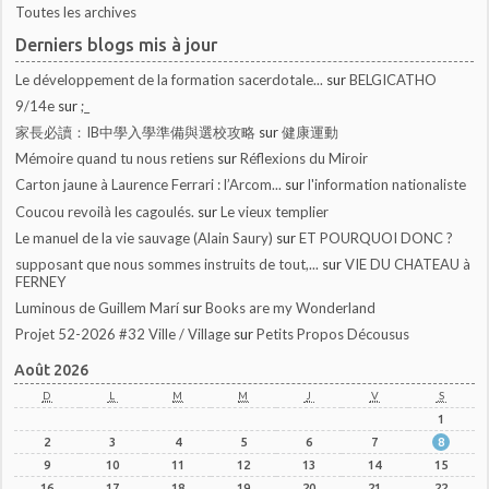
Toutes les archives
Derniers blogs mis à jour
Le développement de la formation sacerdotale...
sur
BELGICATHO
9/14e
sur
;_
家長必讀：IB中學入學準備與選校攻略
sur
健康運動
Mémoire quand tu nous retiens
sur
Réflexions du Miroir
Carton jaune à Laurence Ferrari : l’Arcom...
sur
l'information nationaliste
Coucou revoilà les cagoulés.
sur
Le vieux templier
Le manuel de la vie sauvage (Alain Saury)
sur
ET POURQUOI DONC ?
supposant que nous sommes instruits de tout,...
sur
VIE DU CHATEAU à
FERNEY
Luminous de Guillem Marí
sur
Books are my Wonderland
Projet 52-2026 #32 Ville / Village
sur
Petits Propos Décousus
Août 2026
D
L
M
M
J
V
S
1
2
3
4
5
6
7
8
9
10
11
12
13
14
15
16
17
18
19
20
21
22