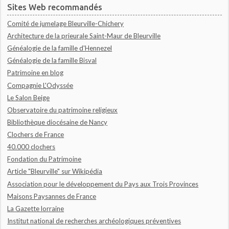
Sites Web recommandés
Comité de jumelage Bleurville-Chichery
Architecture de la prieurale Saint-Maur de Bleurville
Généalogie de la famille d'Hennezel
Généalogie de la famille Bisval
Patrimoine en blog
Compagnie L'Odyssée
Le Salon Beige
Observatoire du patrimoine religieux
Bibliothèque diocésaine de Nancy
Clochers de France
40.000 clochers
Fondation du Patrimoine
Article "Bleurville" sur Wikipédia
Association pour le développement du Pays aux Trois Provinces
Maisons Paysannes de France
La Gazette lorraine
Institut national de recherches archéologiques préventives