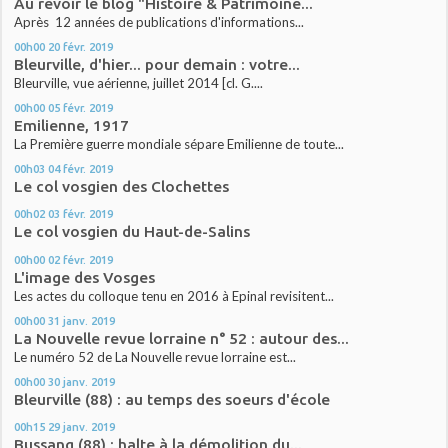
Au revoir le blog "Histoire & Patrimoine...
Après 12 années de publications d'informations...
00h00
20
févr. 2019
Bleurville, d'hier... pour demain : votre...
Bleurville, vue aérienne, juillet 2014 [cl. G....
00h00
05
févr. 2019
Emilienne, 1917
La Première guerre mondiale sépare Emilienne de toute...
00h03
04
févr. 2019
Le col vosgien des Clochettes
00h02
03
févr. 2019
Le col vosgien du Haut-de-Salins
00h00
02
févr. 2019
L'image des Vosges
Les actes du colloque tenu en 2016 à Epinal revisitent...
00h00
31
janv. 2019
La Nouvelle revue lorraine n° 52 : autour des...
Le numéro 52 de La Nouvelle revue lorraine est...
00h00
30
janv. 2019
Bleurville (88) : au temps des soeurs d'école
00h15
29
janv. 2019
Bussang (88) : halte à la démolition du...