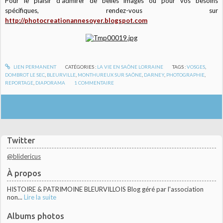
Pour le plaisir d'admirer de belles images ou pour vos besoins
spécifiques, rendez-vous sur
http://photocreationannesoyer.blogspot.com
LIEN PERMANENT
CATÉGORIES :
LA VIE EN SAÔNE LORRAINE
TAGS :
VOSGES
,
DOMBROT LE SEC
,
BLEURVILLE
,
MONTHUREUX SUR SAÔNE
,
DARNEY
,
PHOTOGRAPHIE
,
REPORTAGE
,
DIAPORAMA
1
COMMENTAIRE
Twitter
@blidericus
À propos
HISTOIRE & PATRIMOINE BLEURVILLOIS Blog géré par l'association
non...
Lire la suite
Albums photos