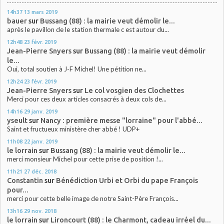
14h37
13
mars 2019
bauer
sur
Bussang (88) : la mairie veut démolir le...
après le pavillon de le station thermale c est autour du...
12h48
23
févr. 2019
Jean-Pierre Snyers
sur
Bussang (88) : la mairie veut démolir
le...
Oui, total soutien à J-F Michel! Une pétition ne...
12h24
23
févr. 2019
Jean-Pierre Snyers
sur
Le col vosgien des Clochettes
Merci pour ces deux articles consacrés à deux cols de...
14h16
29
janv. 2019
yseult
sur
Nancy : première messe "lorraine" pour l'abbé...
Saint et fructueux ministère cher abbé ! UDP+
11h08
22
janv. 2019
le lorrain
sur
Bussang (88) : la mairie veut démolir le...
merci monsieur Michel pour cette prise de position !...
11h21
27
déc. 2018
Constantin
sur
Bénédiction Urbi et Orbi du pape François
pour...
merci pour cette belle image de notre Saint-Père François...
13h16
29
nov. 2018
le lorrain
sur
Lironcourt (88) : le Charmont, cadeau irréel du...