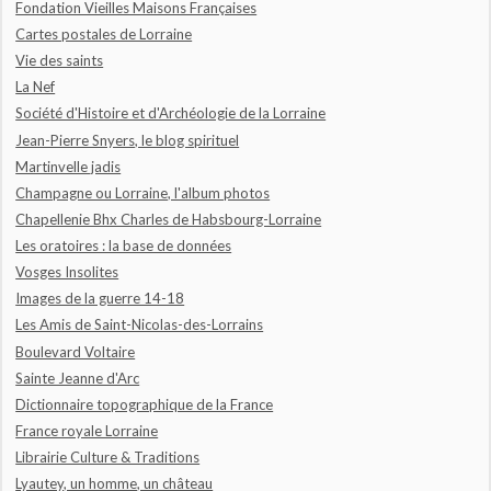
Fondation Vieilles Maisons Françaises
Cartes postales de Lorraine
Vie des saints
La Nef
Société d'Histoire et d'Archéologie de la Lorraine
Jean-Pierre Snyers, le blog spirituel
Martinvelle jadis
Champagne ou Lorraine, l'album photos
Chapellenie Bhx Charles de Habsbourg-Lorraine
Les oratoires : la base de données
Vosges Insolites
Images de la guerre 14-18
Les Amis de Saint-Nicolas-des-Lorrains
Boulevard Voltaire
Sainte Jeanne d'Arc
Dictionnaire topographique de la France
France royale Lorraine
Librairie Culture & Traditions
Lyautey, un homme, un château