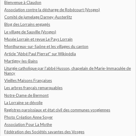
Bienvenue à Claudon
Association contre la décharge de Robécourt (Vosges)
Comité de jumelage Darney-Austerlitz
Blog des Lorrains engagés
Le village de Sauville (Vosges)
Musée Lorrain et revue Le Pays Lorrain
Monthureux-sur-Saône et les villages du canton
Article "Abbé Paul Pierrat" sur Wikipédia
Martigny-les-Bains
Liturgie catholique par l'abbé Husson, chapelain de Marie-Immaculée de
Nancy
Vieilles Maisons Françaises
Les arbres français remarquables
Notre-Dame de Bermont
La Lorraine se dévoile
Registres paroissiaux et état civil des communes vosgiennes
Photo Création Anne Soyer
Association Pour La Mothe
Fédération des Sociétés savantes des Vosges