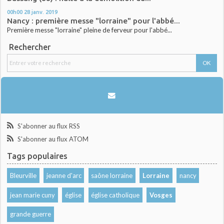
00h00
28
janv. 2019
Nancy : première messe "lorraine" pour l'abbé...
Première messe "lorraine" pleine de ferveur pour l'abbé...
Rechercher
S'abonner au flux RSS
S'abonner au flux ATOM
Tags populaires
Bleurville
jeanne d'arc
saône lorraine
Lorraine
nancy
jean marie cuny
église
église catholique
Vosges
grande guerre