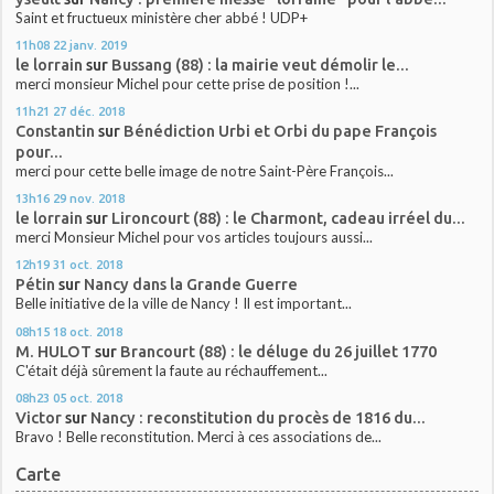
Saint et fructueux ministère cher abbé ! UDP+
11h08
22
janv. 2019
le lorrain
sur
Bussang (88) : la mairie veut démolir le...
merci monsieur Michel pour cette prise de position !...
11h21
27
déc. 2018
Constantin
sur
Bénédiction Urbi et Orbi du pape François
pour...
merci pour cette belle image de notre Saint-Père François...
13h16
29
nov. 2018
le lorrain
sur
Lironcourt (88) : le Charmont, cadeau irréel du...
merci Monsieur Michel pour vos articles toujours aussi...
12h19
31
oct. 2018
Pétin
sur
Nancy dans la Grande Guerre
Belle initiative de la ville de Nancy ! Il est important...
08h15
18
oct. 2018
M. HULOT
sur
Brancourt (88) : le déluge du 26 juillet 1770
C'était déjà sûrement la faute au réchauffement...
08h23
05
oct. 2018
Victor
sur
Nancy : reconstitution du procès de 1816 du...
Bravo ! Belle reconstitution. Merci à ces associations de...
Carte