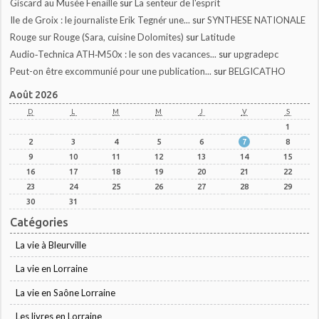
Giscard au Musée Fenaille
sur
La senteur de l'esprit
Ile de Groix : le journaliste Erik Tegnér une...
sur
SYNTHESE NATIONALE
Rouge sur Rouge (Sara, cuisine Dolomites)
sur
Latitude
Audio‑Technica ATH‑M50x : le son des vacances...
sur
upgradepc
Peut-on être excommunié pour une publication...
sur
BELGICATHO
Août 2026
D
L
M
M
J
V
S
1
2
3
4
5
6
7
8
9
10
11
12
13
14
15
16
17
18
19
20
21
22
23
24
25
26
27
28
29
30
31
Catégories
La vie à Bleurville
La vie en Lorraine
La vie en Saône Lorraine
Les livres en Lorraine