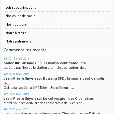
Loisirs et animations
Nos coups de coeur
Nos traditions
Notre histoire
Notre patrimoine
Commentaires récents
14h37
13
mars 2019
bauer
sur
Bussang (88) : la mairie veut démolir le...
après le pavillon de le station thermale c est autour du...
12h48
23
févr. 2019
Jean-Pierre Snyers
sur
Bussang (88) : la mairie veut démolir
le...
Oui, total soutien à J-F Michel! Une pétition ne...
12h24
23
févr. 2019
Jean-Pierre Snyers
sur
Le col vosgien des Clochettes
Merci pour ces deux articles consacrés à deux cols de...
14h16
29
janv. 2019
yseult
sur
Nancy : première messe "lorraine" pour l'abbé...