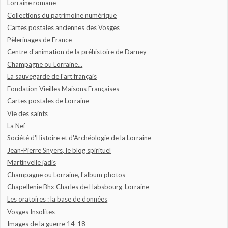
Lorraine romane
Collections du patrimoine numérique
Cartes postales anciennes des Vosges
Pèlerinages de France
Centre d'animation de la préhistoire de Darney
Champagne ou Lorraine...
La sauvegarde de l'art français
Fondation Vieilles Maisons Françaises
Cartes postales de Lorraine
Vie des saints
La Nef
Société d'Histoire et d'Archéologie de la Lorraine
Jean-Pierre Snyers, le blog spirituel
Martinvelle jadis
Champagne ou Lorraine, l'album photos
Chapellenie Bhx Charles de Habsbourg-Lorraine
Les oratoires : la base de données
Vosges Insolites
Images de la guerre 14-18