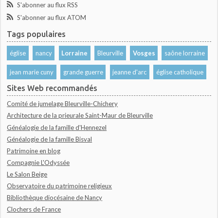
S'abonner au flux RSS
S'abonner au flux ATOM
Tags populaires
église
nancy
Lorraine
Bleurville
Vosges
saône lorraine
jean marie cuny
grande guerre
jeanne d'arc
église catholique
Sites Web recommandés
Comité de jumelage Bleurville-Chichery
Architecture de la prieurale Saint-Maur de Bleurville
Généalogie de la famille d'Hennezel
Généalogie de la famille Bisval
Patrimoine en blog
Compagnie L'Odyssée
Le Salon Beige
Observatoire du patrimoine religieux
Bibliothèque diocésaine de Nancy
Clochers de France