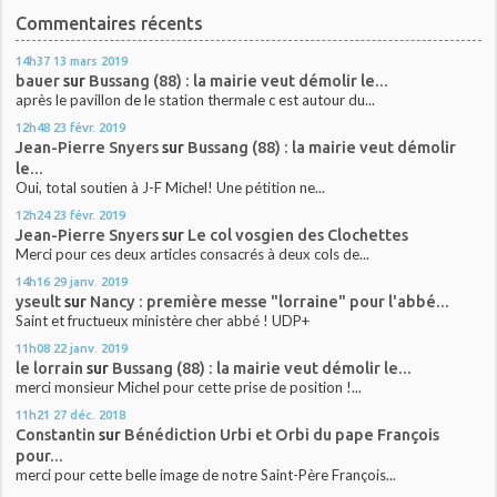
Commentaires récents
14h37
13
mars 2019
bauer
sur
Bussang (88) : la mairie veut démolir le...
après le pavillon de le station thermale c est autour du...
12h48
23
févr. 2019
Jean-Pierre Snyers
sur
Bussang (88) : la mairie veut démolir
le...
Oui, total soutien à J-F Michel! Une pétition ne...
12h24
23
févr. 2019
Jean-Pierre Snyers
sur
Le col vosgien des Clochettes
Merci pour ces deux articles consacrés à deux cols de...
14h16
29
janv. 2019
yseult
sur
Nancy : première messe "lorraine" pour l'abbé...
Saint et fructueux ministère cher abbé ! UDP+
11h08
22
janv. 2019
le lorrain
sur
Bussang (88) : la mairie veut démolir le...
merci monsieur Michel pour cette prise de position !...
11h21
27
déc. 2018
Constantin
sur
Bénédiction Urbi et Orbi du pape François
pour...
merci pour cette belle image de notre Saint-Père François...