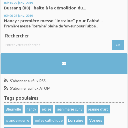
00h15
29
janv. 2019
Bussang (88) : halte à la démolition du...
00h00
28
janv. 2019
Nancy : première messe "lorraine" pour l'abbé...
Première messe "lorraine" pleine de ferveur pour l'abbé...
Rechercher
S'abonner au flux RSS
S'abonner au flux ATOM
Tags populaires
Bleurville
nancy
église
jean marie cuny
jeanne d'arc
grande guerre
église catholique
Lorraine
Vosges