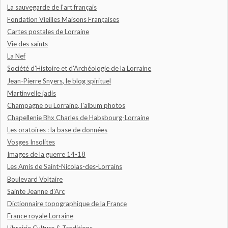
La sauvegarde de l'art français
Fondation Vieilles Maisons Françaises
Cartes postales de Lorraine
Vie des saints
La Nef
Société d'Histoire et d'Archéologie de la Lorraine
Jean-Pierre Snyers, le blog spirituel
Martinvelle jadis
Champagne ou Lorraine, l'album photos
Chapellenie Bhx Charles de Habsbourg-Lorraine
Les oratoires : la base de données
Vosges Insolites
Images de la guerre 14-18
Les Amis de Saint-Nicolas-des-Lorrains
Boulevard Voltaire
Sainte Jeanne d'Arc
Dictionnaire topographique de la France
France royale Lorraine