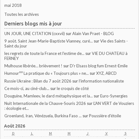
mai 2018
Toutes les archives
Derniers blogs mis à jour
UN JOUR, UNE CITATION (cxxvii)
sur
Alain Van Praet - BLOG
9 août. Saint Jean-Marie-Baptiste Vianney, curé...
sur
Vie des Saints -
Saint du jour
les regrets de toute la France et l'estime de...
sur
VIE DU CHATEAU à
FERNEY
Mulhouse libérée… brièvement !
sur
D'r Elsass blog fum Ernest-Emile
Humour²²² La pratique du « Toujours plus » ne...
sur
XYZ, ABCD
Russie Ukraine : Bilan du 7 août 2026
sur
l'information nationaliste
Ce mois-ci, au ciné-club...
sur
le croquis de côté
Douguine, Mamleev, le dard métaphysique et la...
sur
Euro-Synergies
Nuit Internationale de la Chauve-Souris 2026
sur
L'AN VERT de Vouziers
: écologie et...
Groenland, Iran, Vénézuela, Burkina Faso ...
sur
Poussière d'étoile
Août 2026
D
L
M
M
J
V
S