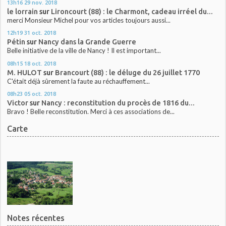
13h16
29
nov. 2018
le lorrain
sur
Lironcourt (88) : le Charmont, cadeau irréel du...
merci Monsieur Michel pour vos articles toujours aussi...
12h19
31
oct. 2018
Pétin
sur
Nancy dans la Grande Guerre
Belle initiative de la ville de Nancy ! Il est important...
08h15
18
oct. 2018
M. HULOT
sur
Brancourt (88) : le déluge du 26 juillet 1770
C'était déjà sûrement la faute au réchauffement...
08h23
05
oct. 2018
Victor
sur
Nancy : reconstitution du procès de 1816 du...
Bravo ! Belle reconstitution. Merci à ces associations de...
Carte
Notes récentes