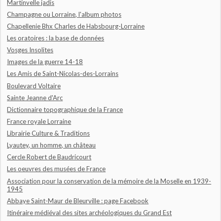
Martinvelle jadis
Champagne ou Lorraine, l'album photos
Chapellenie Bhx Charles de Habsbourg-Lorraine
Les oratoires : la base de données
Vosges Insolites
Images de la guerre 14-18
Les Amis de Saint-Nicolas-des-Lorrains
Boulevard Voltaire
Sainte Jeanne d'Arc
Dictionnaire topographique de la France
France royale Lorraine
Librairie Culture & Traditions
Lyautey, un homme, un château
Cercle Robert de Baudricourt
Les oeuvres des musées de France
Association pour la conservation de la mémoire de la Moselle en 1939-
1945
Abbaye Saint-Maur de Bleurville : page Facebook
Itinéraire médiéval des sites archéologiques du Grand Est