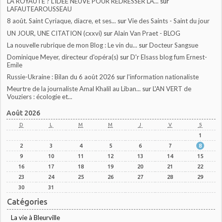
LA ROYAUTÉ ? L'IDÉE NEUVE POUR REDRESSER LA...
sur
LAFAUTEAROUSSEAU
8 août. Saint Cyriaque, diacre, et ses...
sur
Vie des Saints - Saint du jour
UN JOUR, UNE CITATION (cxxvi)
sur
Alain Van Praet - BLOG
La nouvelle rubrique de mon Blog : Le vin du...
sur
Docteur Sangsue
Dominique Meyer, directeur d'opéra(s)
sur
D'r Elsass blog fum Ernest-
Emile
Russie-Ukraine : Bilan du 6 août 2026
sur
l'information nationaliste
Meurtre de la journaliste Amal Khalil au Liban...
sur
L'AN VERT de
Vouziers : écologie et...
Août 2026
D
L
M
M
J
V
S
1
2
3
4
5
6
7
8
9
10
11
12
13
14
15
16
17
18
19
20
21
22
23
24
25
26
27
28
29
30
31
Catégories
La vie à Bleurville