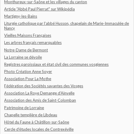
Monthureux-sur-Saône et les villages du canton
Article "Abbé Paul Pierrat" sur Wikipédia
Martigny-les-Bains
Liturgie catholique par l'abbé Husson, chapelain de Marie-Immaculée de
Nancy
Vieilles Maisons Françaises
Les arbres français remarquables
Notre-Dame de Bermont
La Lorraine se dévoile
Registres paroissiaux et état civil des communes vosgiennes
Photo Création Anne Soyer
Association Pour La Mothe
Fédération des Sociétés savantes des Vosges
Association La Roye Demange d'Ainvelle
Association des Amis de Saint-Colomban
Patrimoine de Lorraine
Chapelle templière de Libdeau
Hôtel du Faune à Châtillon-sur-Saône
Cercle d'études locales de Contrexéville