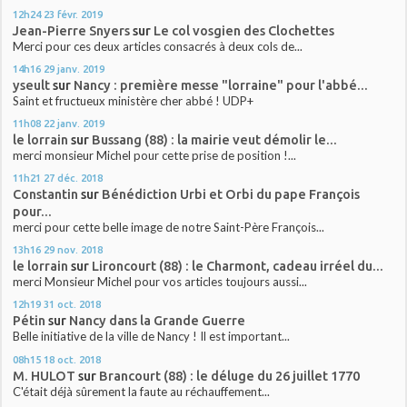
12h24
23
févr. 2019
Jean-Pierre Snyers
sur
Le col vosgien des Clochettes
Merci pour ces deux articles consacrés à deux cols de...
14h16
29
janv. 2019
yseult
sur
Nancy : première messe "lorraine" pour l'abbé...
Saint et fructueux ministère cher abbé ! UDP+
11h08
22
janv. 2019
le lorrain
sur
Bussang (88) : la mairie veut démolir le...
merci monsieur Michel pour cette prise de position !...
11h21
27
déc. 2018
Constantin
sur
Bénédiction Urbi et Orbi du pape François
pour...
merci pour cette belle image de notre Saint-Père François...
13h16
29
nov. 2018
le lorrain
sur
Lironcourt (88) : le Charmont, cadeau irréel du...
merci Monsieur Michel pour vos articles toujours aussi...
12h19
31
oct. 2018
Pétin
sur
Nancy dans la Grande Guerre
Belle initiative de la ville de Nancy ! Il est important...
08h15
18
oct. 2018
M. HULOT
sur
Brancourt (88) : le déluge du 26 juillet 1770
C'était déjà sûrement la faute au réchauffement...