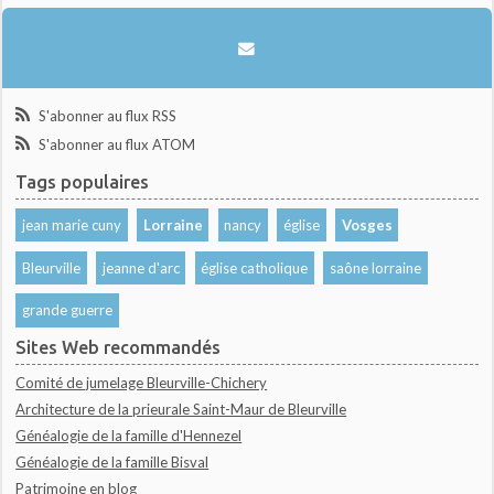
S'abonner au flux RSS
S'abonner au flux ATOM
Tags populaires
jean marie cuny
Lorraine
nancy
église
Vosges
Bleurville
jeanne d'arc
église catholique
saône lorraine
grande guerre
Sites Web recommandés
Comité de jumelage Bleurville-Chichery
Architecture de la prieurale Saint-Maur de Bleurville
Généalogie de la famille d'Hennezel
Généalogie de la famille Bisval
Patrimoine en blog