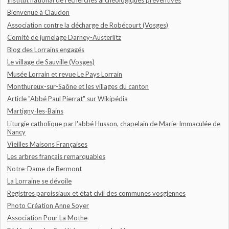
Institut national de recherches archéologiques préventives
Bienvenue à Claudon
Association contre la décharge de Robécourt (Vosges)
Comité de jumelage Darney-Austerlitz
Blog des Lorrains engagés
Le village de Sauville (Vosges)
Musée Lorrain et revue Le Pays Lorrain
Monthureux-sur-Saône et les villages du canton
Article "Abbé Paul Pierrat" sur Wikipédia
Martigny-les-Bains
Liturgie catholique par l'abbé Husson, chapelain de Marie-Immaculée de
Nancy
Vieilles Maisons Françaises
Les arbres français remarquables
Notre-Dame de Bermont
La Lorraine se dévoile
Registres paroissiaux et état civil des communes vosgiennes
Photo Création Anne Soyer
Association Pour La Mothe