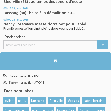
Bleurville (88) : au temps des soeurs d'école
00h15
29
janv. 2019
Bussang (88) : halte à la démolition du...
00h00
28
janv. 2019
Nancy : première messe "lorraine" pour l'abbé...
Première messe "lorraine" pleine de ferveur pour l'abbé...
Rechercher
S'abonner au flux RSS
S'abonner au flux ATOM
Tags populaires
église
nancy
Lorraine
Bleurville
Vosges
saône lorraine
jean marie cuny
grande guerre
jeanne d'arc
église catholique