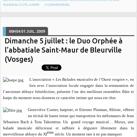
PLASMAN
,
FLÛTE
,
HARPE
0
COMMENTAIRE
00H04
01
JUIL. 2009
Dimanche 5 juillet : le Duo Orphée à
l’abbatiale Saint-Maur de Bleurville
(Vosges)
L’association «
Les Balades musicales de l’Ouest vosgien
», en
lien avec l’association locale engagée dans la restauration de
l’ancienne abbaye bénédictine, présente l’un des meilleurs ensembles flûte et
harpe du moment nous donnera ce caractère intime qui nous est cher.
Geneviève Conter, harpiste, et Etienne Plasman, flûtiste, offrent
un récital de haute tenue qui transportera les mélomanes de Jean
Sébastien Bach à Toru Takemitsu. Un grand voyage musical… Mieux, une
balade musicale délicieuse et raffinée à déguster librement dans la
ème
merveilleuse abbaye du XI
siècle. Un moment rare à ne pas manquer.