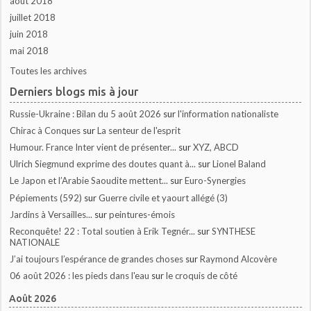
août 2018
juillet 2018
juin 2018
mai 2018
Toutes les archives
Derniers blogs mis à jour
Russie-Ukraine : Bilan du 5 août 2026
sur
l'information nationaliste
Chirac à Conques
sur
La senteur de l'esprit
Humour. France Inter vient de présenter...
sur
XYZ, ABCD
Ulrich Siegmund exprime des doutes quant à...
sur
Lionel Baland
Le Japon et l’Arabie Saoudite mettent...
sur
Euro-Synergies
Pépiements (592)
sur
Guerre civile et yaourt allégé (3)
Jardins à Versailles...
sur
peintures-émois
Reconquête! 22 : Total soutien à Erik Tegnér...
sur
SYNTHESE
NATIONALE
J’ai toujours l’espérance de grandes choses
sur
Raymond Alcovère
06 août 2026 : les pieds dans l'eau
sur
le croquis de côté
Août 2026