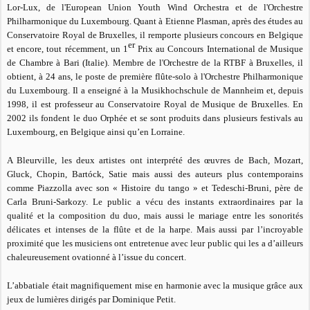
Lor-Lux, de l'European Union Youth Wind Orchestra et de l'Orchestre
Philharmonique du Luxembourg. Quant à
Etienne Plasman, a
près des études au
Conservatoire Royal de Bruxelles, il remporte plusieurs concours en Belgique
er
et encore, tout récemment, un 1
Prix au Concours International de Musique
de Chambre à Bari (Italie). Membre de l'Orchestre de la RTBF à Bruxelles, il
obtient, à 24 ans, le poste de première flûte-solo à l'Orchestre Philharmonique
du Luxembourg.
Il a enseigné à la Musikhochschule de Mannheim et, depuis
1998, il est professeur
au Conservatoire Royal de Musique de Bruxelles.
En
2002 ils fondent le duo Orphée et se sont produits dans plusieurs festivals au
Luxembourg, en Belgique ainsi qu’en Lorraine.
A Bleurville, les deux artistes ont interprété des œuvres de Bach, Mozart,
Gluck, Chopin, Bartóck, Satie mais aussi des auteurs plus contemporains
comme Piazzolla avec son « Histoire du tango » et Tedeschi-Bruni, père de
Carla Bruni-Sarkozy. Le public a vécu des instants extraordinaires par la
qualité et la composition du duo, mais aussi le mariage entre les sonorités
délicates et intenses de la flûte et de la harpe. Mais aussi par l’incroyable
proximité que les musiciens ont entretenue avec leur public qui les a d’ailleurs
chaleureusement ovationné à l’issue du concert.
L’abbatiale était magnifiquement mise en harmonie avec la musique grâce aux
jeux de lumières dirigés par Dominique Petit.