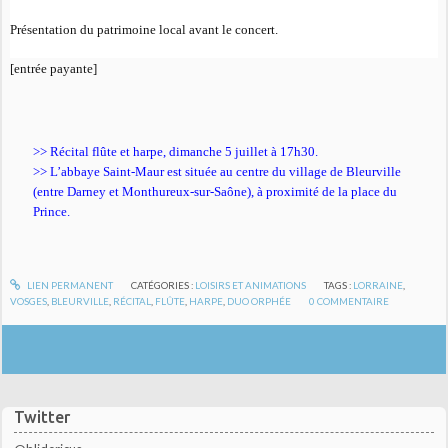
Présentation du patrimoine local avant le concert.
[entrée payante]
>> Récital flûte et harpe, dimanche 5 juillet à 17h30.
>> L’abbaye Saint-Maur est située au centre du village de Bleurville
(entre Darney et Monthureux-sur-Saône), à proximité de la place du
Prince.
LIEN PERMANENT
CATÉGORIES :
LOISIRS ET ANIMATIONS
TAGS :
LORRAINE
,
VOSGES
,
BLEURVILLE
,
RÉCITAL
,
FLÛTE
,
HARPE
,
DUO ORPHÉE
0
COMMENTAIRE
Twitter