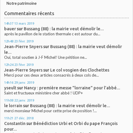
Notre patrimoine
Commentaires récents
14h37
13
mars 2019
bauer
sur
Bussang (88) : la mairie veut démolir le...
après le pavillon de le station thermale c est autour du...
12h48
23
févr. 2019
Jean-Pierre Snyers
sur
Bussang (88) : la mairie veut démolir
le...
Oui, total soutien à J-F Michel! Une pétition ne...
12h24
23
févr. 2019
Jean-Pierre Snyers
sur
Le col vosgien des Clochettes
Merci pour ces deux articles consacrés à deux cols de...
14h16
29
janv. 2019
yseult
sur
Nancy : première messe "lorraine" pour l'abbé...
Saint et fructueux ministère cher abbé ! UDP+
11h08
22
janv. 2019
le lorrain
sur
Bussang (88) : la mairie veut démolir le...
merci monsieur Michel pour cette prise de position !...
11h21
27
déc. 2018
Constantin
sur
Bénédiction Urbi et Orbi du pape François
pour...