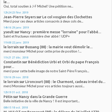
le...
Oui, total soutien à J-F Michel! Une pétition ne...
12h24
23
févr. 2019
Jean-Pierre Snyers
sur
Le col vosgien des Clochettes
Merci pour ces deux articles consacrés à deux cols de...
14h16
29
janv. 2019
yseult
sur
Nancy : première messe "lorraine" pour l'abbé...
Saint et fructueux ministère cher abbé ! UDP+
11h08
22
janv. 2019
le lorrain
sur
Bussang (88) : la mairie veut démolir le...
merci monsieur Michel pour cette prise de position !...
11h21
27
déc. 2018
Constantin
sur
Bénédiction Urbi et Orbi du pape François
pour...
merci pour cette belle image de notre Saint-Père François...
13h16
29
nov. 2018
le lorrain
sur
Lironcourt (88) : le Charmont, cadeau irréel du...
merci Monsieur Michel pour vos articles toujours aussi...
12h19
31
oct. 2018
Pétin
sur
Nancy dans la Grande Guerre
Belle initiative de la ville de Nancy ! Il est important...
08h15
18
oct. 2018
M. HULOT
sur
Brancourt (88) : le déluge du 26 juillet 1770