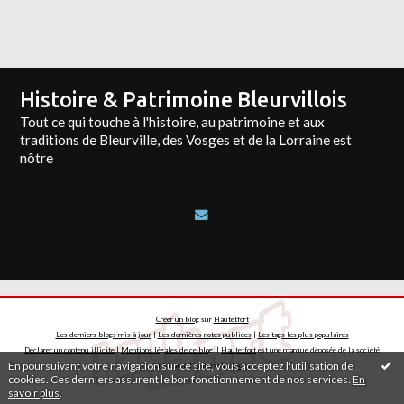
Histoire & Patrimoine Bleurvillois
Tout ce qui touche à l'histoire, au patrimoine et aux
traditions de Bleurville, des Vosges et de la Lorraine est
nôtre
Créer un blog
sur
Hautetfort
Les derniers blogs mis à jour
|
Les dernières notes publiées
|
Les tags les plus populaires
Déclarer un contenu illicite
|
Mentions légales de ce blog
|
Hautetfort
est une marque déposée de la société
En poursuivant votre navigation sur ce site, vous acceptez l'utilisation de
talkSpirit | Créez votre
blog
!
cookies. Ces derniers assurent le bon fonctionnement de nos services.
En
savoir plus
.