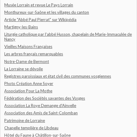
Musée Lorrain et revue Le Pays Lorrain
Monthureux-sur-Saône et les villages du canton
Article "Abbé Paul Pierrat" sur Wikipédia
Martigny-les-Bains
Liturgie catholique par l'abbé Husson, chapelain de Marie-Immaculée de
Nancy
Vieilles Maisons Françaises
Les arbres français remarquables
Notre-Dame de Bermont
La Lorraine se dévoile
Registres paroissiaux et état civil des communes vosgiennes
Photo Création Anne Soyer
Association Pour La Mothe
Fédération des Sociétés savantes des Vosges
Association La Roye Demange d'Ainvelle
Association des Amis de Saint-Colomban
Patrimoine de Lorraine
Chapelle templière de Libdeau
Hôtel du Faune à Châtillon-sur-Saône