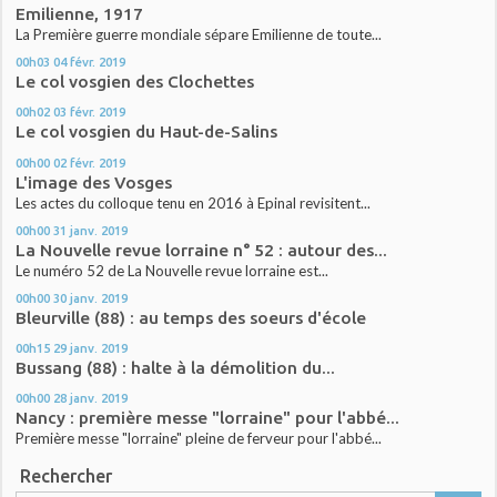
Emilienne, 1917
La Première guerre mondiale sépare Emilienne de toute...
00h03
04
févr. 2019
Le col vosgien des Clochettes
00h02
03
févr. 2019
Le col vosgien du Haut-de-Salins
00h00
02
févr. 2019
L'image des Vosges
Les actes du colloque tenu en 2016 à Epinal revisitent...
00h00
31
janv. 2019
La Nouvelle revue lorraine n° 52 : autour des...
Le numéro 52 de La Nouvelle revue lorraine est...
00h00
30
janv. 2019
Bleurville (88) : au temps des soeurs d'école
00h15
29
janv. 2019
Bussang (88) : halte à la démolition du...
00h00
28
janv. 2019
Nancy : première messe "lorraine" pour l'abbé...
Première messe "lorraine" pleine de ferveur pour l'abbé...
Rechercher