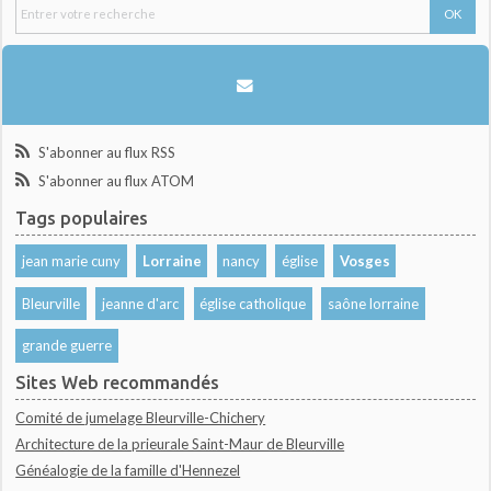
S'abonner au flux RSS
S'abonner au flux ATOM
Tags populaires
jean marie cuny
Lorraine
nancy
église
Vosges
Bleurville
jeanne d'arc
église catholique
saône lorraine
grande guerre
Sites Web recommandés
Comité de jumelage Bleurville-Chichery
Architecture de la prieurale Saint-Maur de Bleurville
Généalogie de la famille d'Hennezel