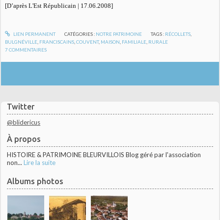
[D’après L'Est Républicain | 17.06.2008]
LIEN PERMANENT
CATÉGORIES :
NOTRE PATRIMOINE
TAGS :
RÉCOLLETS
,
BULGNÉVILLE
,
FRANCISCAINS
,
COUVENT
,
MAISON
,
FAMILIALE
,
RURALE
7
COMMENTAIRES
Twitter
@blidericus
À propos
HISTOIRE & PATRIMOINE BLEURVILLOIS Blog géré par l'association
non...
Lire la suite
Albums photos