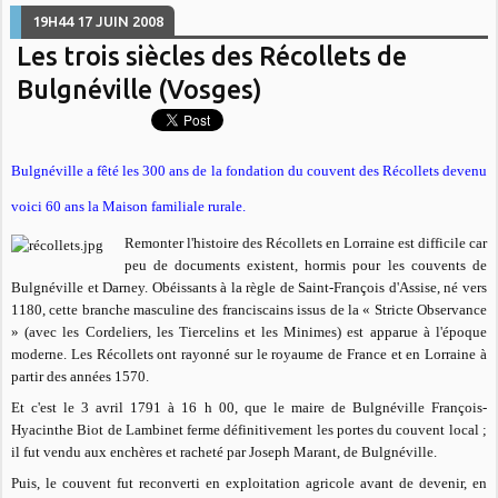
19H44
17
JUIN 2008
Les trois siècles des Récollets de
Bulgnéville (Vosges)
Bulgnéville a fêté les 300 ans de la fondation du couvent des Récollets devenu
voici 60 ans la Maison familiale rurale.
Remonter l'histoire des Récollets en Lorraine est difficile car
peu de documents existent, hormis pour les couvents de
Bulgnéville et Darney. Obéissants à la règle de Saint-François d'Assise, né vers
1180, cette branche masculine des franciscains issus de la «
Stricte Observance
» (avec les Cordeliers, les Tiercelins et les Minimes) est apparue à l'époque
moderne. Les Récollets ont rayonné sur le royaume de France et en Lorraine à
partir des années 1570.
Et c'est le 3 avril 1791 à 16 h 00, que le maire de Bulgnéville François-
Hyacinthe Biot de Lambinet ferme définitivement les portes du couvent local ;
il fut vendu aux enchères et racheté par Joseph Marant, de Bulgnéville.
Puis, le couvent fut reconverti en exploitation agricole avant de devenir, en