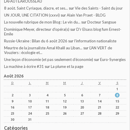
LAFAUTEAROUSSEAU
8 août. Saint Cyriaque, diacre, et ses...
sur
Vie des Saints - Saint du jour
UN JOUR, UNE CITATION (cxxvi)
sur
Alain Van Praet - BLOG
La nouvelle rubrique de mon Blog : Le vin du...
sur
Docteur Sangsue
Dominique Meyer, directeur d'opéra(s)
sur
D'r Elsass blog fum Ernest-
Emile
Russie-Ukraine : Bilan du 6 août 2026
sur
l'information nationaliste
Meurtre de la journaliste Amal Khalil au Liban...
sur
L'AN VERT de
Vouziers : écologie et...
Une leçon d’économie (et pas seulement d’économie)
sur
Euro-Synergies
La machine à écrire #31
sur
La plume et la page
Août 2026
D
L
M
M
J
V
S
1
2
3
4
5
6
7
8
9
10
11
12
13
14
15
16
17
18
19
20
21
22
23
24
25
26
27
28
29
30
31
Catégories