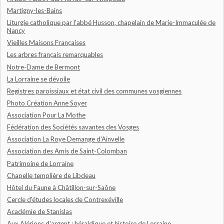
Martigny-les-Bains
Liturgie catholique par l'abbé Husson, chapelain de Marie-Immaculée de
Nancy
Vieilles Maisons Françaises
Les arbres français remarquables
Notre-Dame de Bermont
La Lorraine se dévoile
Registres paroissiaux et état civil des communes vosgiennes
Photo Création Anne Soyer
Association Pour La Mothe
Fédération des Sociétés savantes des Vosges
Association La Roye Demange d'Ainvelle
Association des Amis de Saint-Colomban
Patrimoine de Lorraine
Chapelle templière de Libdeau
Hôtel du Faune à Châtillon-sur-Saône
Cercle d'études locales de Contrexéville
Académie de Stanislas
Aux Alérions d'argent : héraldique et histoire de Lorraine