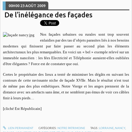
00H00
23
AOÛT 2009
De l’inélégance des façades
Nos façades urbaines ou rurales sont trop souvent
enlaidies par des tas d’objets parasites liés à nos besoins
modernes qui finissent par faire passer au second plan les éléments
architecturaux les plus remarquables. En voici un « bel » exemple relevé sur un
immeuble nancéien : les fées Electricité et Téléphonie auraient-elles oubliées
d'être élégantes ? Force est de constater que oui.
Certes le propriétaire des lieux a tenté de minimiser les dégâts en suivant les
contours de cette ravissante niche de façade XVIIe. Mais le résultat n'est tout
de même pas des plus esthétiques. Notre Vierge et les anges prennent de la
distance avec ses artefacts sans âme, et ne semblent pas émus de voir ces câbles
finir à leurs pieds…
[cliché Est Républicain]
LIEN PERMANENT
CATÉGORIES :
NOTRE PATRIMOINE
TAGS :
LORRAINE
,
NANCY
,