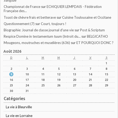
Sangsue
Championnat de France
sur
ECHIQUIER LEMPDAIS - Fédération
Française des...
Toast de chèvre frais et betterave
sur
Cuisine Toulousaine et Occitane
Questionnement (7)
sur
Court, toujours !
Biographie: Journal de classe journal d'une vie
sur
Post & Scriptum
Respice Domine in testamentum tuum (Introit du...
sur
BELGICATHO
Mougeons, moutruches et muselières (636)
sur
ET POURQUOI DONC ?
Août 2026
D
L
M
M
J
V
S
1
2
3
4
5
6
7
8
9
10
11
12
13
14
15
16
17
18
19
20
21
22
23
24
25
26
27
28
29
30
31
Catégories
La vie à Bleurville
La vie en Lorraine