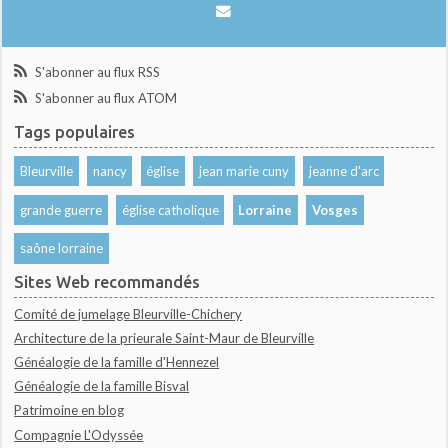
S'abonner au flux RSS
S'abonner au flux ATOM
Tags populaires
Bleurville
nancy
église
jean marie cuny
jeanne d'arc
grande guerre
église catholique
Lorraine
Vosges
saône lorraine
Sites Web recommandés
Comité de jumelage Bleurville-Chichery
Architecture de la prieurale Saint-Maur de Bleurville
Généalogie de la famille d'Hennezel
Généalogie de la famille Bisval
Patrimoine en blog
Compagnie L'Odyssée