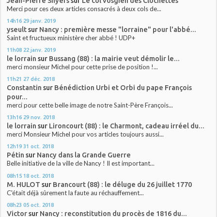
Jean-Pierre Snyers
sur
Le col vosgien des Clochettes
Merci pour ces deux articles consacrés à deux cols de...
14h16
29
janv. 2019
yseult
sur
Nancy : première messe "lorraine" pour l'abbé...
Saint et fructueux ministère cher abbé ! UDP+
11h08
22
janv. 2019
le lorrain
sur
Bussang (88) : la mairie veut démolir le...
merci monsieur Michel pour cette prise de position !...
11h21
27
déc. 2018
Constantin
sur
Bénédiction Urbi et Orbi du pape François
pour...
merci pour cette belle image de notre Saint-Père François...
13h16
29
nov. 2018
le lorrain
sur
Lironcourt (88) : le Charmont, cadeau irréel du...
merci Monsieur Michel pour vos articles toujours aussi...
12h19
31
oct. 2018
Pétin
sur
Nancy dans la Grande Guerre
Belle initiative de la ville de Nancy ! Il est important...
08h15
18
oct. 2018
M. HULOT
sur
Brancourt (88) : le déluge du 26 juillet 1770
C'était déjà sûrement la faute au réchauffement...
08h23
05
oct. 2018
Victor
sur
Nancy : reconstitution du procès de 1816 du...